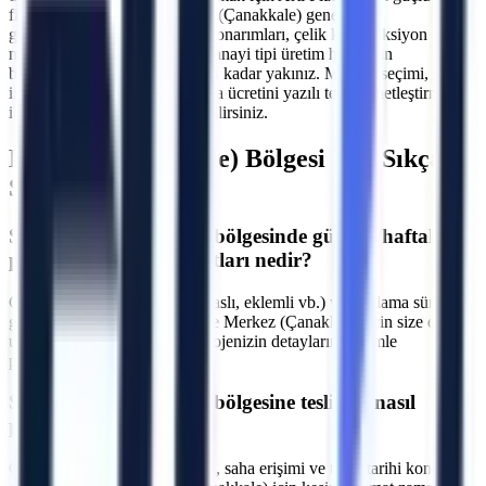
filosundan yararlanın.
Merkez (Çanakkale)
genelinde
gerçekleştireceğiniz dış cephe onarımları, çelik konstrüksiyon
montajları, çatı tamiratları ve sanayi tipi üretim hatlarının
bakımlarında sizlere bir telefon kadar yakınız. Makine seçimi, saha
incelemesinin kapsamı ve varsa ücretini yazılı teklifte netleştirmek
için ekibimizle iletişime geçebilirsiniz.
Merkez (Çanakkale)
Bölgesi İçin Sıkça
Sorulan Sorular
S.
Merkez (Çanakkale) bölgesinde günlük/haftalık
platform kiralama fiyatları nedir?
C.
Fiyatlar makine tipine (makaslı, eklemli vb.) ve kiralama süresine
göre değişmektedir. Çanakkale Merkez (Çanakkale) için size en
uygun teklifi sunmak adına projenizin detaylarını bizimle
paylaşabilirsiniz.
S.
Merkez (Çanakkale) bölgesine teslimat nasıl
planlanır?
C.
Makine parkı, nakliye rotası, saha erişimi ve talep tarihi kontrol