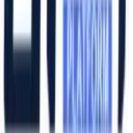
Katalog İndir
Hızlı Erişim
Ana Sayfa
Ürünler
Hizmetlerimiz
Hizmet Ağımız
Hakkımızda
Şubelerimiz
Eskişehir (Merkez)
İzmir (Ege Bölge)
Bursa (Marmara Bölge)
İzmir Kemalpaşa OSB
Bursa Nilüfer OSB