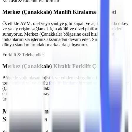
Makaslı & Eklemli Platformlar
Merkez (Çanakkale)
Manlift Kiralama Hizmeti
Özellikle
AVM, otel veya şantiye gibi kapalı ve açık alanlarda
dikey
ve yatay erişim sağlamak için akülü ve dizel platform seçenekleri
sunuyoruz.
Merkez (Çanakkale)
bölgesine özel hızlı teslimat
imkanlarımızla işleriniz aksamadan devam eder. Sinoboom gibi
dünya standartlarındaki markalarla çalışıyoruz.
Forklift & Telehandler
Merkez (Çanakkale)
Kiralık Forklift Çözümleri
Bölgede yoğunlaşan
lojistik ve yükleme-boşaltma işleri
için farklı
tonajlarda dizel ve akülü
forklift kiralama
hizmeti sağlıyoruz.
Merkez
(Çanakkale)
sınırlarındaki depolama tesisleri için sessiz çalışan ve
emisyon salınımı yapmayan akülü modeller en çok tercih edilen
ürünlerimizdir.
MMO Denetimli ve İş Güvenliği
Standartlarına Uygun Filo
Şantiyelerde, endüstriyel tesislerde
yaşanan iş kazalarının önüne