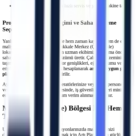
işlemleri
Olası makine arızalarında hızlı servis ve yedek makine tahsisi
imkanı
Projeye Özel Makine Seçimi ve Saha İnceleme
Seçeneği
Yanlış makine seçimi, projelerde hem zaman kaybına hem de ekstra
maliyetlere neden olabilir.
Çanakkale
Merkez (Çanakkale)
lokasyonundaki projeleriniz için uzman ekibimiz, kiralama öncesi
sahayı inceleyerek en uygun çözümü üretir. Çalışılacak zeminin
taşıma kapasitesi, kapı ve koridor genişlikleri, eğim durumu ve
erişilecek maksimum yükseklik hesaplanarak
araziye uygun güçlü
platformlar
projenize yönlendirilir.
Ayrıca, makine teslimatında operatörlerinize veya ilgili personelinize
verilen teknik oryantasyon sayesinde, iş güvenliği riskleri minimize
edilerek makinelerden maksimum verim alınması sağlanır.
Merkez (Çanakkale)
Bölgesi İçin Hemen
Teklif Alın
Uzun veya kısa dönemli operasyonlarınızda maliyetlerinizi
düşürürken verimliliğinizi artırmak için Artı Platform'un güçlü araç