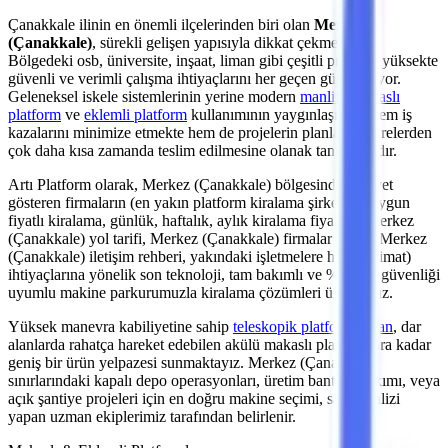
Çanakkale
ilinin en önemli
ilçelerinden
biri olan
Merkez
(Çanakkale)
, sürekli gelişen yapısıyla dikkat çekmektedir.
Bölgedeki
osb, üniversite, inşaat, liman
gibi çeşitli projeler, yüksekte
güvenli ve verimli çalışma ihtiyaçlarını her geçen gün artırıyor.
Geleneksel iskele sistemlerinin yerine modern
manlift
,
makaslı
platform
ve
eklemli platform
kullanımının yaygınlaşması, hem iş
kazalarını minimize etmekte hem de projelerin planlanan sürelerden
çok daha kısa zamanda teslim edilmesine olanak tanımaktadır.
Artı Platform olarak,
Merkez (Çanakkale)
bölgesinde faaliyet
gösteren firmaların (en yakın platform kiralama şirketleri, uygun
fiyatlı kiralama, günlük, haftalık, aylık kiralama fiyatları, Merkez
(Çanakkale) yol tarifi, Merkez (Çanakkale) firmalar listesi, Merkez
(Çanakkale) iletişim rehberi, yakındaki işletmelere hızlı teslimat)
ihtiyaçlarına yönelik son teknoloji, tam bakımlı ve %100 iş güvenliği
uyumlu makine parkurumuzla kiralama çözümleri üretiyoruz.
Yüksek manevra kabiliyetine sahip
teleskopik platformlardan
,
dar
alanlarda rahatça hareket edebilen akülü makaslı platformlara
kadar
geniş bir ürün yelpazesi sunmaktayız.
Merkez (Çanakkale)
sınırlarındaki kapalı depo operasyonları, üretim bantları bakımı,
veya
açık şantiye projeleri
için en doğru makine seçimi, saha analizi
yapan uzman ekiplerimiz tarafından belirlenir.