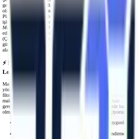
geçmenin ilk kuralı, kullanılan ekipmanların standartlara uygun
olmasıdır.
Merkez (Çanakkale)
makine kiralama
süreçlerinde Artı
Platform, her kiralama öncesi PDI (Teslimat Öncesi Bakım)
işlemlerini eksiksiz yapar. Makinelerimizin tamamı
Makina
Mühendisleri Odası (MMO)
tarafından periyodik olarak muayene
edilmektedir ve CE / EN280 sertifikasyonuna sahiptir.
Merkez
(Çanakkale)
sahasında görev yapacak araçlarımız, operatörün
güvenliğini en üst düzeyde tutacak aşırı yük sensörleri, eğim
alarmları ve acil indirme valfleri ile donatılmıştır.
⚡
Merkez (Çanakkale)
Bölgesine Hızlı ve Kesintisiz
Lojistik
Makine kiralama süreçlerinde en kritik faktörlerden biri zaman
yönetimidir. Artı Platform olarak kendi çekicilerimiz ve özel nakliye
filomuzla
Merkez (Çanakkale)
bölgesine
planlanan sürelerde
makine sevkiyatı gerçekleştiriyoruz. Özellikle
acil müdahale
gerektiren onarımlarda
, saatler içinde makinenin projenizde hazır
olmasını sağlayarak olası maliyet kayıplarının önüne geçiyoruz.
İhtiyaca uygun kapasite, gerçek stok ve sevkiyat uygunluğu
kontrolü
Deneyimli lojistik personeli ile güvenli indirme/bindirme