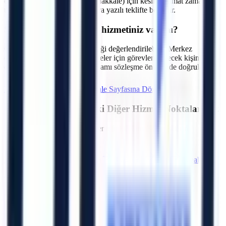
edilir. Çanakkale Merkez (Çanakkale) için kesin teslimat zamanı,
uygunluk incelemesinden sonra yazılı teklifte belirtilir.
S.
Operatörlü kiralama hizmetiniz var mı?
C.
Talebe göre operatör seçeneği değerlendirilebilir. Merkez
(Çanakkale) bölgesindeki projeler için görevlendirilecek kişinin
deneyim, eğitim ve belge kapsamı sözleşme öncesinde doğrulanır.
Hemen Teklif İste
Çanakkale
Sayfasına Dön
Çanakkale
Bölgesindeki Diğer Hizmet Noktalarımız
Bölgedeki diğer OSB ve ilçeler için kiralama seçeneklerini
inceleyebilirsiniz.
Ayvacık
Bayramiç
Biga
Bozcaada
Çan
Eceabat
Ezine
Gelibolu
Artı Platform - Ana Sayfa