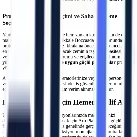
imkanı
Projeye Özel Makine Seçimi ve Saha İnceleme
Seçeneği
Yanlış makine seçimi, projelerde hem zaman kaybına hem de ekstra
maliyetlere neden olabilir.
Çanakkale
Bozcaada
lokasyonundaki
projeleriniz için uzman ekibimiz, kiralama öncesi sahayı inceleyerek
en uygun çözümü üretir. Çalışılacak zeminin taşıma kapasitesi, kapı
ve koridor genişlikleri, eğim durumu ve erişilecek maksimum
yükseklik hesaplanarak
araziye uygun güçlü platformlar
projenize
yönlendirilir.
Ayrıca, makine teslimatında operatörlerinize veya ilgili personelinize
verilen teknik oryantasyon sayesinde, iş güvenliği riskleri minimize
edilerek makinelerden maksimum verim alınması sağlanır.
Bozcaada
Bölgesi İçin Hemen Teklif Alın
Uzun veya kısa dönemli operasyonlarınızda maliyetlerinizi
düşürürken verimliliğinizi artırmak için Artı Platform'un güçlü araç
filosundan yararlanın.
Bozcaada
genelinde gerçekleştireceğiniz dış
cephe onarımları, çelik konstrüksiyon montajları, çatı tamiratları ve