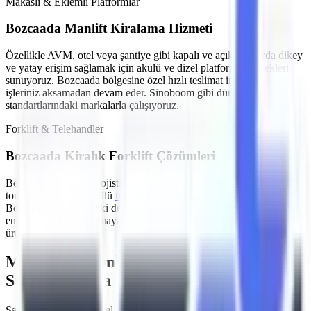
Makaslı & Eklemli Platformlar
Bozcaada
Manlift Kiralama Hizmeti
Özellikle
AVM, otel veya şantiye gibi kapalı ve açık alanlarda
dikey
ve yatay erişim sağlamak için akülü ve dizel platform seçenekleri
sunuyoruz.
Bozcaada
bölgesine özel hızlı teslimat imkanlarımızla
işleriniz aksamadan devam eder. Sinoboom gibi dünya
standartlarındaki markalarla çalışıyoruz.
Forklift & Telehandler
Bozcaada
Kiralık Forklift Çözümleri
Bölgede yoğunlaşan
lojistik ve yükleme-boşaltma işleri
için farklı
tonajlarda dizel ve akülü
forklift kiralama
hizmeti sağlıyoruz.
Bozcaada
sınırlarındaki depolama tesisleri için sessiz çalışan ve
emisyon salınımı yapmayan akülü modeller en çok tercih edilen
ürünlerimizdir.
MMO Denetimli ve İş Güvenliği
Standartlarına Uygun Filo
Şantiyelerde, endüstriyel tesislerde
yaşanan iş kazalarının önüne