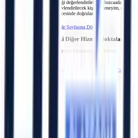
C.
Talebe göre operatör seçeneği değerlendirilebilir. Bozcaada
bölgesindeki projeler için görevlendirilecek kişinin deneyim, eğitim
ve belge kapsamı sözleşme öncesinde doğrulanır.
Hemen Teklif İste
Çanakkale
Sayfasına Dön
Çanakkale
Bölgesindeki Diğer Hizmet Noktalarımız
Bölgedeki diğer OSB ve ilçeler için kiralama seçeneklerini
inceleyebilirsiniz.
Merkez (Çanakkale)
Ayvacık
Bayramiç
Biga
Çan
Eceabat
Ezine
Gelibolu
Artı Platform - Ana Sayfa
Katalog İndir