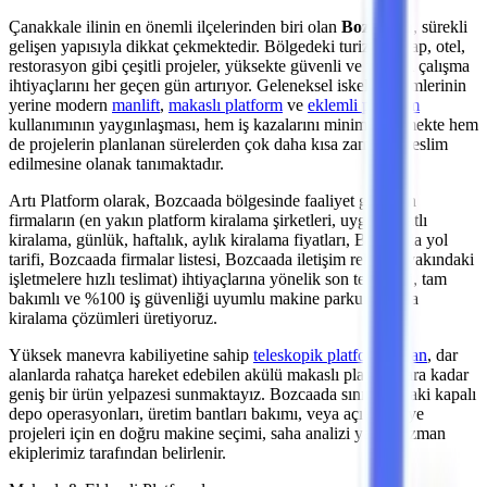
Çanakkale
ilinin en önemli
ilçelerinden
biri olan
Bozcaada
, sürekli
gelişen yapısıyla dikkat çekmektedir. Bölgedeki
turizm, şarap, otel,
restorasyon
gibi çeşitli projeler, yüksekte güvenli ve verimli çalışma
ihtiyaçlarını her geçen gün artırıyor. Geleneksel iskele sistemlerinin
yerine modern
manlift
,
makaslı platform
ve
eklemli platform
kullanımının yaygınlaşması, hem iş kazalarını minimize etmekte hem
de projelerin planlanan sürelerden çok daha kısa zamanda teslim
edilmesine olanak tanımaktadır.
Artı Platform olarak,
Bozcaada
bölgesinde faaliyet gösteren
firmaların (en yakın platform kiralama şirketleri, uygun fiyatlı
kiralama, günlük, haftalık, aylık kiralama fiyatları, Bozcaada yol
tarifi, Bozcaada firmalar listesi, Bozcaada iletişim rehberi, yakındaki
işletmelere hızlı teslimat)
ihtiyaçlarına yönelik son teknoloji, tam
bakımlı ve %100 iş güvenliği uyumlu makine parkurumuzla
kiralama çözümleri üretiyoruz.
Yüksek manevra kabiliyetine sahip
teleskopik platformlardan
,
dar
alanlarda rahatça hareket edebilen akülü makaslı platformlara
kadar
geniş bir ürün yelpazesi sunmaktayız.
Bozcaada
sınırlarındaki kapalı
depo operasyonları, üretim bantları bakımı,
veya açık şantiye
projeleri
için en doğru makine seçimi, saha analizi yapan uzman
ekiplerimiz tarafından belirlenir.