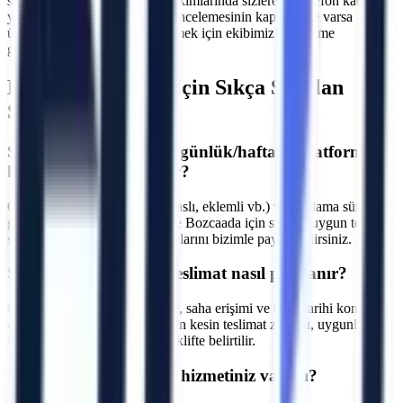
sanayi tipi üretim hatlarının bakımlarında sizlere bir telefon kadar
yakınız. Makine seçimi, saha incelemesinin kapsamı ve varsa
ücretini yazılı teklifte netleştirmek için ekibimizle iletişime
geçebilirsiniz.
Bozcaada
Bölgesi İçin Sıkça Sorulan
Sorular
S.
Bozcaada bölgesinde günlük/haftalık platform
kiralama fiyatları nedir?
C.
Fiyatlar makine tipine (makaslı, eklemli vb.) ve kiralama süresine
göre değişmektedir. Çanakkale Bozcaada için size en uygun teklifi
sunmak adına projenizin detaylarını bizimle paylaşabilirsiniz.
S.
Bozcaada bölgesine teslimat nasıl planlanır?
C.
Makine parkı, nakliye rotası, saha erişimi ve talep tarihi kontrol
edilir. Çanakkale Bozcaada için kesin teslimat zamanı, uygunluk
incelemesinden sonra yazılı teklifte belirtilir.
S.
Operatörlü kiralama hizmetiniz var mı?