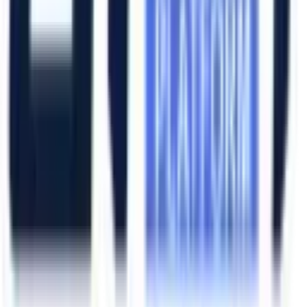
Hızlı Erişim
Ana Sayfa
Ürünler
Hizmetlerimiz
Hizmet Ağımız
Hakkımızda
Şubelerimiz
Eskişehir (Merkez)
İzmir (Ege Bölge)
Bursa (Marmara Bölge)
İzmir Kemalpaşa OSB
Bursa Nilüfer OSB
Eskişehir Organize Sanayi
Aliağa Sanayi Bölgesi
Bursa İnegöl OSB