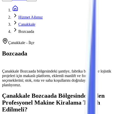
Ana Sayfa
Hizmet Ağımız
Çanakkale
Bozcaada
Çanakkale
-
İlçe
Bozcaada
Platform ve Forklift Kiralama
Çanakkale
Bozcaada
bölgesindeki şantiye, fabrika bakımı ve lojistik
projeleri için makaslı platform, eklemli manlift ve forklift
seçeneklerini; stok, rota ve saha koşullarını doğrulayarak
planlıyoruz.
Çanakkale
Bozcaada
Bölgesinde Neden
Profesyonel Makine Kiralama Tercih
Edilmeli?