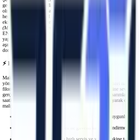
geçmenin ilk kuralı, kullanılan ekipmanların standartlara uygun
olmasıdır.
Bozcaada
makine kiralama
süreçlerinde Artı Platform,
her kiralama öncesi PDI (Teslimat Öncesi Bakım) işlemlerini
eksiksiz yapar. Makinelerimizin tamamı
Makina Mühendisleri Odası
(MMO)
tarafından periyodik olarak muayene edilmektedir ve CE /
EN280 sertifikasyonuna sahiptir.
Bozcaada
sahasında görev
yapacak araçlarımız, operatörün güvenliğini en üst düzeyde tutacak
aşırı yük sensörleri, eğim alarmları ve acil indirme valfleri ile
donatılmıştır.
⚡
Bozcaada
Bölgesine Hızlı ve Kesintisiz Lojistik
Makine kiralama süreçlerinde en kritik faktörlerden biri zaman
yönetimidir. Artı Platform olarak kendi çekicilerimiz ve özel nakliye
filomuzla
Bozcaada
bölgesine
planlanan sürelerde makine sevkiyatı
gerçekleştiriyoruz. Özellikle
acil müdahale gerektiren onarımlarda
,
saatler içinde makinenin projenizde hazır olmasını sağlayarak olası
maliyet kayıplarının önüne geçiyoruz.
İhtiyaca uygun kapasite, gerçek stok ve sevkiyat uygunluğu
kontrolü
Deneyimli lojistik personeli ile güvenli indirme/bindirme
işlemleri
Olası makine arızalarında hızlı servis ve yedek makine tahsisi