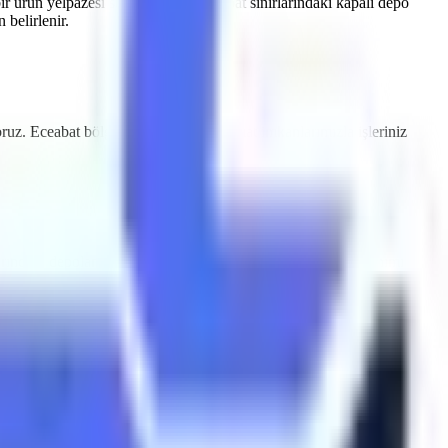
ir ürün yelpazesi sunmaktayız.
Eceabat
sınırlarındaki kapalı depo
belirlenir.
oruz.
Eceabat
bölgesine özel hızlı teslimat imkanlarımızla işleriniz
arındaki depolama tesisleri için sessiz çalışan ve emisyon salınımı
eabat
makine kiralama
süreçlerinde Artı Platform, her kiralama
yodik olarak muayene edilmektedir ve CE / EN280 sertifikasyonuna
 indirme valfleri ile donatılmıştır.