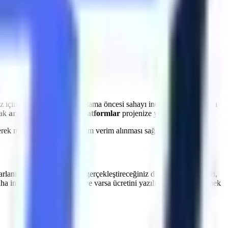
a
Eceabat
bölgesine
planlanan sürelerde makine sevkiyatı
et kayıplarının önüne geçiyoruz.
z için uzman ekibimiz, kiralama öncesi sahayı inceleyerek en uygun
rak
araziye uygun güçlü platformlar
projenize yönlendirilir.
dilerek makinelerden maksimum verim alınması sağlanır.
arlanın.
Eceabat
genelinde gerçekleştireceğiniz dış cephe onarımları,
aha incelemesinin kapsamı ve varsa ücretini yazılı teklifte netleştirmek