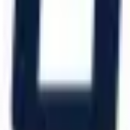
Katalog İndir
Hızlı Erişim
Ana Sayfa
Ürünler
Hizmetlerimiz
Hizmet Ağımız
Hakkımızda
Şubelerimiz
Eskişehir (Merkez)
İzmir (Ege Bölge)
Bursa (Marmara Bölge)
İzmir Kemalpaşa OSB
Bursa Nilüfer OSB
Eskişehir Organize Sanayi