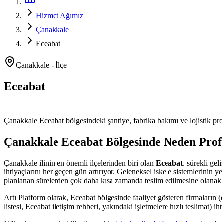
Hizmet Ağımız
Çanakkale
Eceabat
Çanakkale
-
İlçe
Eceabat
Platform ve Forklift Kiralama
Çanakkale
Eceabat
bölgesindeki şantiye, fabrika bakımı ve lojistik pro
Çanakkale
Eceabat
Bölgesinde Neden Prof
Çanakkale
ilinin en önemli
ilçelerinden
biri olan
Eceabat
, sürekli ge
ihtiyaçlarını her geçen gün artırıyor. Geleneksel iskele sistemlerinin 
planlanan sürelerden çok daha kısa zamanda teslim edilmesine olanak 
Artı Platform olarak,
Eceabat
bölgesinde faaliyet gösteren firmaların (e
listesi, Eceabat iletişim rehberi, yakındaki işletmelere hızlı teslimat)
iht