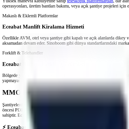
Yüksek manevra kabiliyetine sahip
teleskopik platformlardan
,
dar ala
operasyonları, üretim bantları bakımı,
veya açık şantiye projeleri
için 
Makaslı & Eklemli Platformlar
Eceabat
Manlift Kiralama Hizmeti
Özellikle
AVM, otel veya şantiye gibi kapalı ve açık alanlarda
dikey v
aksamadan devam eder. Sinoboom gibi dünya standartlarındaki markala
Forklift & Telehandler
Eceabat
Kiralık Forklift Çözümleri
Bölgede yoğunlaşan
lojistik ve yükleme-boşaltma işleri
için farklı ton
yapmayan akülü modeller en çok tercih edilen ürünlerimizdir.
MMO Denetimli ve İş Güvenliği Standartl
Şantiyelerde, endüstriyel tesislerde
yaşanan iş kazalarının önüne geçme
öncesi PDI (Teslimat Öncesi Bakım) işlemlerini eksiksiz yapar. Maki
sahiptir.
Eceabat
sahasında görev yapacak araçlarımız, operatörün güvenl
⚡
Eceabat
Bölgesine Hızlı ve Kesintisiz Lojistik