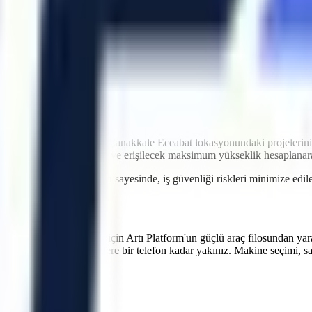
idir. Artı Platform olarak kendi çekicilerimiz ve özel nakliye filomuzl
atler içinde makinenin projenizde hazır olmasını sağlayarak olası maliy
ntrolü
ri
imkanı
ği
iyetlere neden olabilir.
Çanakkale
Eceabat
lokasyonundaki projelerini
r genişlikleri, eğim durumu ve erişilecek maksimum yükseklik hesaplana
 verilen teknik oryantasyon sayesinde, iş güvenliği riskleri minimize e
verimliliğinizi artırmak için Artı Platform'un güçlü araç filosundan yar
atlarının bakımlarında sizlere bir telefon kadar yakınız. Makine seçimi, s
r