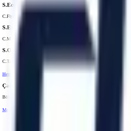
S.
Eceabat bölgesinde günlük/haftalık platform kirala
C.
Fiyatlar makine tipine (makaslı, eklemli vb.) ve kiralama süresine g
S.
Eceabat bölgesine teslimat nasıl planlanır?
C.
Makine parkı, nakliye rotası, saha erişimi ve talep tarihi kontrol edi
S.
Operatörlü kiralama hizmetiniz var mı?
C.
Talebe göre operatör seçeneği değerlendirilebilir. Eceabat bölgesin
Hemen Teklif İste
Çanakkale
Sayfasına Dön
Çanakkale
Bölgesindeki Diğer Hizmet Noktalarımız
Bölgedeki diğer OSB ve ilçeler için kiralama seçeneklerini inceleyebili
Merkez (Çanakkale)
Ayvacık
Bayramiç
Biga
Bozcaada
Artı Platform - Ana Sayfa