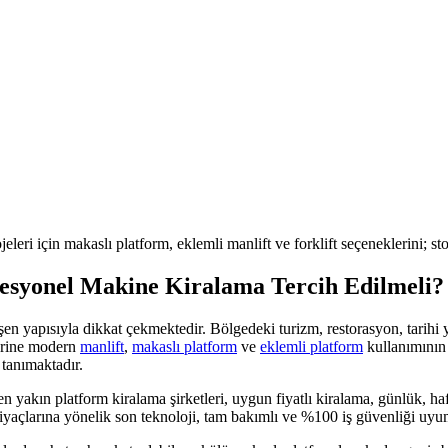
jeleri için makaslı platform, eklemli manlift ve forklift seçeneklerini; s
esyonel Makine Kiralama Tercih Edilmeli?
lişen yapısıyla dikkat çekmektedir. Bölgedeki
turizm, restorasyon, tarihi 
yerine modern
manlift
,
makaslı platform
ve
eklemli platform
kullanımının 
tanımaktadır.
n yakın platform kiralama şirketleri, uygun fiyatlı kiralama, günlük, haft
iyaçlarına yönelik son teknoloji, tam bakımlı ve %100 iş güvenliği uy