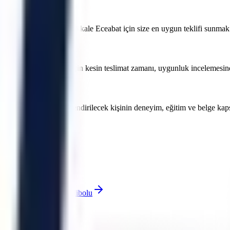
ma fiyatları nedir?
öre değişmektedir. Çanakkale Eceabat için size en uygun teklifi sunmak a
lir. Çanakkale Eceabat için kesin teslimat zamanı, uygunluk incelemesinden
deki projeler için görevlendirilecek kişinin deneyim, eğitim ve belge k
rsiniz.
Çan
Ezine
Gelibolu