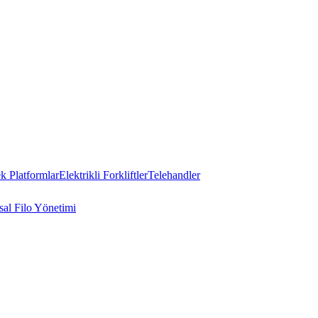
 Platformlar
Elektrikli Forkliftler
Telehandler
al Filo Yönetimi