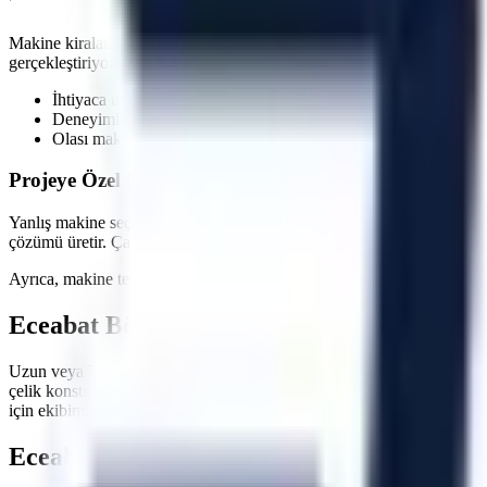
Makine kiralama süreçlerinde en kritik faktörlerden biri zaman yönetim
gerçekleştiriyoruz. Özellikle
acil müdahale gerektiren onarımlarda
, sa
İhtiyaca uygun kapasite, gerçek stok ve sevkiyat uygunluğu ko
Deneyimli lojistik personeli ile güvenli indirme/bindirme işlemle
Olası makine arızalarında hızlı servis ve yedek makine tahsisi 
Projeye Özel Makine Seçimi ve Saha İnceleme Seçene
Yanlış makine seçimi, projelerde hem zaman kaybına hem de ekstra mal
çözümü üretir. Çalışılacak zeminin taşıma kapasitesi, kapı ve korido
Ayrıca, makine teslimatında operatörlerinize veya ilgili personelinize
Eceabat
Bölgesi İçin Hemen Teklif Alın
Uzun veya kısa dönemli operasyonlarınızda maliyetlerinizi düşürürken 
çelik konstrüksiyon montajları, çatı tamiratları ve sanayi tipi üretim h
için ekibimizle iletişime geçebilirsiniz.
Eceabat
Bölgesi İçin Sıkça Sorulan Sorula