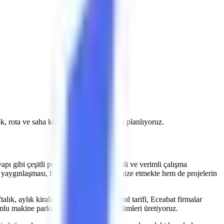
tok, rota ve saha koşullarını doğrulayarak planlıyoruz.
yapı
gibi çeşitli projeler, yüksekte güvenli ve verimli çalışma
yaygınlaşması, hem iş kazalarını minimize etmekte hem de projelerin
alık, aylık kiralama fiyatları, Eceabat yol tarifi, Eceabat firmalar
umlu makine parkurumuzla kiralama çözümleri üretiyoruz.