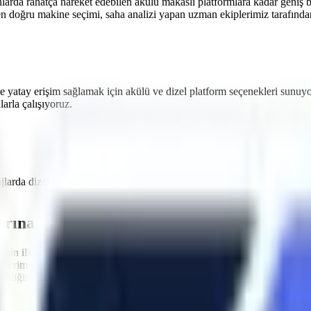
nlarda rahatça hareket edebilen akülü makaslı platformlara
kadar geniş b
en doğru makine seçimi, saha analizi yapan uzman ekiplerimiz tarafından 
e yatay erişim sağlamak için akülü ve dizel platform seçenekleri sunuy
rla çalışıyoruz.
ajlarda dizel ve akülü
forklift kiralama
hizmeti sağlıyoruz.
Eceabat
sınırl
arına Uygun Filo
nin ilk kuralı, kullanılan ekipmanların standartlara uygun olmasıdır.
Ec
nelerimizin tamamı
Makina Mühendisleri Odası (MMO)
tarafından peri
iğini en üst düzeyde tutacak aşırı yük sensörleri, eğim alarmları ve acil