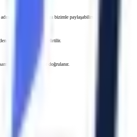
dına projenizin detaylarını bizimle paylaşabilirsiniz.
 sonra yazılı teklifte belirtilir.
apsamı sözleşme öncesinde doğrulanır.