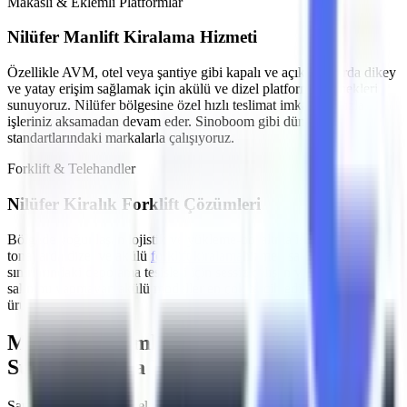
Makaslı & Eklemli Platformlar
Nilüfer
Manlift Kiralama Hizmeti
Özellikle
AVM, otel veya şantiye gibi kapalı ve açık alanlarda
dikey
ve yatay erişim sağlamak için akülü ve dizel platform seçenekleri
sunuyoruz.
Nilüfer
bölgesine özel hızlı teslimat imkanlarımızla
işleriniz aksamadan devam eder. Sinoboom gibi dünya
standartlarındaki markalarla çalışıyoruz.
Forklift & Telehandler
Nilüfer
Kiralık Forklift Çözümleri
Bölgede yoğunlaşan
lojistik ve yükleme-boşaltma işleri
için farklı
tonajlarda dizel ve akülü
forklift kiralama
hizmeti sağlıyoruz.
Nilüfer
sınırlarındaki depolama tesisleri için sessiz çalışan ve emisyon
salınımı yapmayan akülü modeller en çok tercih edilen
ürünlerimizdir.
MMO Denetimli ve İş Güvenliği
Standartlarına Uygun Filo
Şantiyelerde, endüstriyel tesislerde
yaşanan iş kazalarının önüne