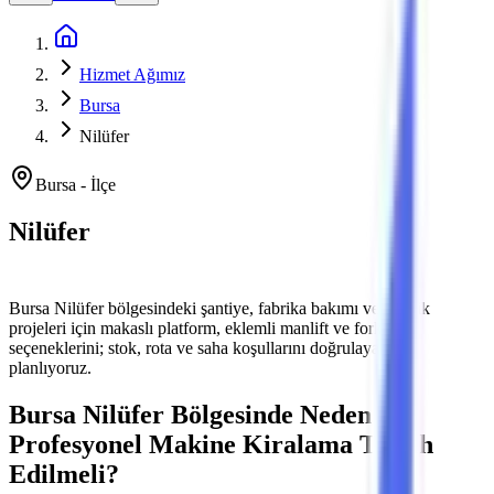
Ana Sayfa
Hizmet Ağımız
Bursa
Nilüfer
Bursa
-
İlçe
Nilüfer
Platform ve Forklift Kiralama
Bursa
Nilüfer
bölgesindeki şantiye, fabrika bakımı ve lojistik
projeleri için makaslı platform, eklemli manlift ve forklift
seçeneklerini; stok, rota ve saha koşullarını doğrulayarak
planlıyoruz.
Bursa
Nilüfer
Bölgesinde Neden
Profesyonel Makine Kiralama Tercih
Edilmeli?