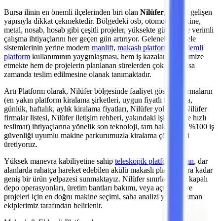
Bursa
ilinin en önemli
ilçelerinden
biri olan
Nilüfer
, sürekli gelişen
yapısıyla dikkat çekmektedir. Bölgedeki
osb, otomotiv, makine,
metal, nosab, hosab
gibi çeşitli projeler, yüksekte güvenli ve verimli
çalışma ihtiyaçlarını her geçen gün artırıyor. Geleneksel iskele
sistemlerinin yerine modern
manlift
,
makaslı platform
ve
eklemli
platform
kullanımının yaygınlaşması, hem iş kazalarını minimize
etmekte hem de projelerin planlanan sürelerden çok daha kısa
zamanda teslim edilmesine olanak tanımaktadır.
Artı Platform olarak,
Nilüfer
bölgesinde faaliyet gösteren firmaların
(en yakın platform kiralama şirketleri, uygun fiyatlı kiralama,
günlük, haftalık, aylık kiralama fiyatları, Nilüfer yol tarifi, Nilüfer
firmalar listesi, Nilüfer iletişim rehberi, yakındaki işletmelere hızlı
teslimat)
ihtiyaçlarına yönelik son teknoloji, tam bakımlı ve %100 iş
güvenliği uyumlu makine parkurumuzla kiralama çözümleri
üretiyoruz.
Yüksek manevra kabiliyetine sahip
teleskopik platformlardan
,
dar
alanlarda rahatça hareket edebilen akülü makaslı platformlara
kadar
geniş bir ürün yelpazesi sunmaktayız.
Nilüfer
sınırlarındaki kapalı
depo operasyonları, üretim bantları bakımı,
veya açık şantiye
projeleri
için en doğru makine seçimi, saha analizi yapan uzman
ekiplerimiz tarafından belirlenir.