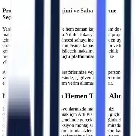
Projeye Özel Makine Seçimi ve Saha İnceleme
Seçeneği
Yanlış makine seçimi, projelerde hem zaman kaybına hem de ekstra
maliyetlere neden olabilir.
Bursa
Nilüfer
lokasyonundaki projeleriniz
için uzman ekibimiz, kiralama öncesi sahayı inceleyerek en uygun
çözümü üretir. Çalışılacak zeminin taşıma kapasitesi, kapı ve koridor
genişlikleri, eğim durumu ve erişilecek maksimum yükseklik
hesaplanarak
araziye uygun güçlü platformlar
projenize
yönlendirilir.
Ayrıca, makine teslimatında operatörlerinize veya ilgili personelinize
verilen teknik oryantasyon sayesinde, iş güvenliği riskleri minimize
edilerek makinelerden maksimum verim alınması sağlanır.
Nilüfer
Bölgesi İçin Hemen Teklif Alın
Uzun veya kısa dönemli operasyonlarınızda maliyetlerinizi
düşürürken verimliliğinizi artırmak için Artı Platform'un güçlü araç
filosundan yararlanın.
Nilüfer
genelinde gerçekleştireceğiniz dış
cephe onarımları, çelik konstrüksiyon montajları, çatı tamiratları ve
sanayi tipi üretim hatlarının bakımlarında sizlere bir telefon kadar