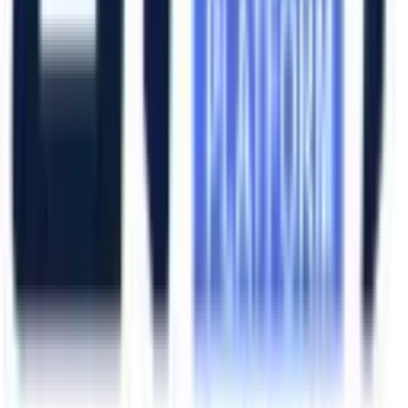
Ana Sayfa
Ürünler
Hizmetlerimiz
Hizmet Ağımız
Hakkımızda
Şubelerimiz
Eskişehir (Merkez)
İzmir (Ege Bölge)
Bursa (Marmara Bölge)
İzmir Kemalpaşa OSB
Bursa Nilüfer OSB
Eskişehir Organize Sanayi
Aliağa Sanayi Bölgesi
Bursa İnegöl OSB