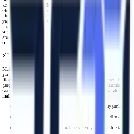
geçmenin ilk kuralı, kullanılan ekipmanların standartlara uygun
olmasıdır.
Nilüfer
makine kiralama
süreçlerinde Artı Platform, her
kiralama öncesi PDI (Teslimat Öncesi Bakım) işlemlerini eksiksiz
yapar. Makinelerimizin tamamı
Makina Mühendisleri Odası (MMO)
tarafından periyodik olarak muayene edilmektedir ve CE / EN280
sertifikasyonuna sahiptir.
Nilüfer
sahasında görev yapacak
araçlarımız, operatörün güvenliğini en üst düzeyde tutacak aşırı yük
sensörleri, eğim alarmları ve acil indirme valfleri ile donatılmıştır.
⚡
Nilüfer
Bölgesine Hızlı ve Kesintisiz Lojistik
Makine kiralama süreçlerinde en kritik faktörlerden biri zaman
yönetimidir. Artı Platform olarak kendi çekicilerimiz ve özel nakliye
filomuzla
Nilüfer
bölgesine
planlanan sürelerde makine sevkiyatı
gerçekleştiriyoruz. Özellikle
acil müdahale gerektiren onarımlarda
,
saatler içinde makinenin projenizde hazır olmasını sağlayarak olası
maliyet kayıplarının önüne geçiyoruz.
İhtiyaca uygun kapasite, gerçek stok ve sevkiyat uygunluğu
kontrolü
Deneyimli lojistik personeli ile güvenli indirme/bindirme
işlemleri
Olası makine arızalarında hızlı servis ve yedek makine tahsisi
imkanı