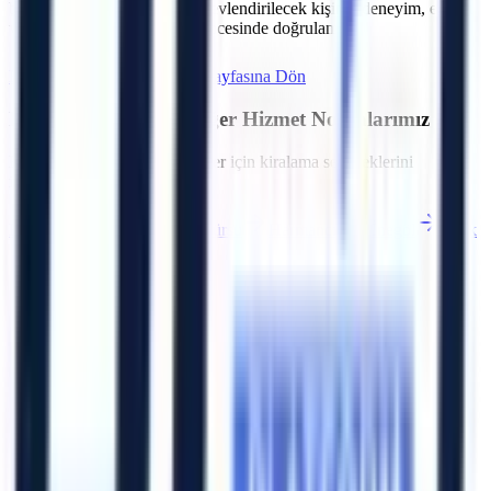
bölgesindeki projeler için görevlendirilecek kişinin deneyim, eğitim
ve belge kapsamı sözleşme öncesinde doğrulanır.
Hemen Teklif İste
Bursa
Sayfasına Dön
Bursa
Bölgesindeki Diğer Hizmet Noktalarımız
Bölgedeki diğer OSB ve ilçeler için kiralama seçeneklerini
inceleyebilirsiniz.
Büyükorhan
Gemlik
Gürsu
Harmancık
İnegöl
İznik
Karacabey
Keles
Artı Platform - Ana Sayfa
Katalog İndir
Hızlı Erişim