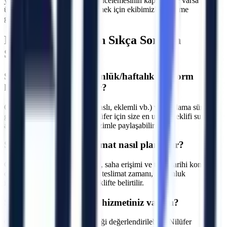
yakınız. Makine seçimi, saha incelemesinin kapsamı ve varsa
ücretini yazılı teklifte netleştirmek için ekibimizle iletişime
geçebilirsiniz.
Nilüfer
Bölgesi İçin Sıkça Sorulan
Sorular
S.
Nilüfer bölgesinde günlük/haftalık platform
kiralama fiyatları nedir?
C.
Fiyatlar makine tipine (makaslı, eklemli vb.) ve kiralama süresine
göre değişmektedir. Bursa Nilüfer için size en uygun teklifi sunmak
adına projenizin detaylarını bizimle paylaşabilirsiniz.
S.
Nilüfer bölgesine teslimat nasıl planlanır?
C.
Makine parkı, nakliye rotası, saha erişimi ve talep tarihi kontrol
edilir. Bursa Nilüfer için kesin teslimat zamanı, uygunluk
incelemesinden sonra yazılı teklifte belirtilir.
S.
Operatörlü kiralama hizmetiniz var mı?
C.
Talebe göre operatör seçeneği değerlendirilebilir. Nilüfer