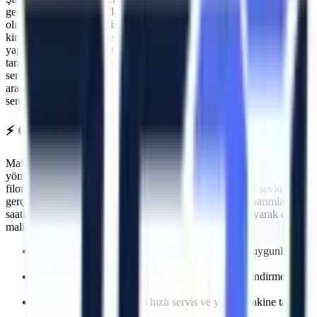
geçmenin ilk kuralı, kullanılan ekipmanların standartlara uygun
olmasıdır.
Gemlik
makine kiralama
süreçlerinde Artı Platform, her
kiralama öncesi PDI (Teslimat Öncesi Bakım) işlemlerini eksiksiz
yapar. Makinelerimizin tamamı
Makina Mühendisleri Odası (MMO)
tarafından periyodik olarak muayene edilmektedir ve CE / EN280
sertifikasyonuna sahiptir.
Gemlik
sahasında görev yapacak
araçlarımız, operatörün güvenliğini en üst düzeyde tutacak aşırı yük
sensörleri, eğim alarmları ve acil indirme valfleri ile donatılmıştır.
⚡
Gemlik
Bölgesine Hızlı ve Kesintisiz Lojistik
Makine kiralama süreçlerinde en kritik faktörlerden biri zaman
yönetimidir. Artı Platform olarak kendi çekicilerimiz ve özel nakliye
filomuzla
Gemlik
bölgesine
planlanan sürelerde makine sevkiyatı
gerçekleştiriyoruz. Özellikle
acil müdahale gerektiren onarımlarda
,
saatler içinde makinenin projenizde hazır olmasını sağlayarak olası
maliyet kayıplarının önüne geçiyoruz.
İhtiyaca uygun kapasite, gerçek stok ve sevkiyat uygunluğu
kontrolü
Deneyimli lojistik personeli ile güvenli indirme/bindirme
işlemleri
Olası makine arızalarında hızlı servis ve yedek makine tahsisi
imkanı