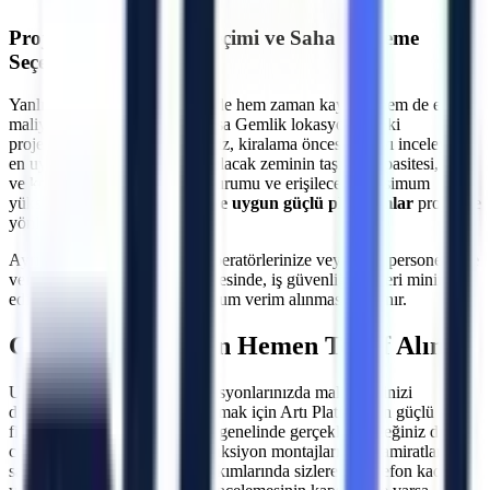
Projeye Özel Makine Seçimi ve Saha İnceleme
Seçeneği
Yanlış makine seçimi, projelerde hem zaman kaybına hem de ekstra
maliyetlere neden olabilir.
Bursa
Gemlik
lokasyonundaki
projeleriniz için uzman ekibimiz, kiralama öncesi sahayı inceleyerek
en uygun çözümü üretir. Çalışılacak zeminin taşıma kapasitesi, kapı
ve koridor genişlikleri, eğim durumu ve erişilecek maksimum
yükseklik hesaplanarak
araziye uygun güçlü platformlar
projenize
yönlendirilir.
Ayrıca, makine teslimatında operatörlerinize veya ilgili personelinize
verilen teknik oryantasyon sayesinde, iş güvenliği riskleri minimize
edilerek makinelerden maksimum verim alınması sağlanır.
Gemlik
Bölgesi İçin Hemen Teklif Alın
Uzun veya kısa dönemli operasyonlarınızda maliyetlerinizi
düşürürken verimliliğinizi artırmak için Artı Platform'un güçlü araç
filosundan yararlanın.
Gemlik
genelinde gerçekleştireceğiniz dış
cephe onarımları, çelik konstrüksiyon montajları, çatı tamiratları ve
sanayi tipi üretim hatlarının bakımlarında sizlere bir telefon kadar