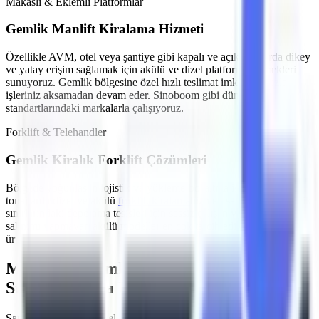
Makaslı & Eklemli Platformlar
Gemlik
Manlift Kiralama Hizmeti
Özellikle
AVM, otel veya şantiye gibi kapalı ve açık alanlarda
dikey
ve yatay erişim sağlamak için akülü ve dizel platform seçenekleri
sunuyoruz.
Gemlik
bölgesine özel hızlı teslimat imkanlarımızla
işleriniz aksamadan devam eder. Sinoboom gibi dünya
standartlarındaki markalarla çalışıyoruz.
Forklift & Telehandler
Gemlik
Kiralık Forklift Çözümleri
Bölgede yoğunlaşan
lojistik ve yükleme-boşaltma işleri
için farklı
tonajlarda dizel ve akülü
forklift kiralama
hizmeti sağlıyoruz.
Gemlik
sınırlarındaki depolama tesisleri için sessiz çalışan ve emisyon
salınımı yapmayan akülü modeller en çok tercih edilen
ürünlerimizdir.
MMO Denetimli ve İş Güvenliği
Standartlarına Uygun Filo
Şantiyelerde, endüstriyel tesislerde
yaşanan iş kazalarının önüne