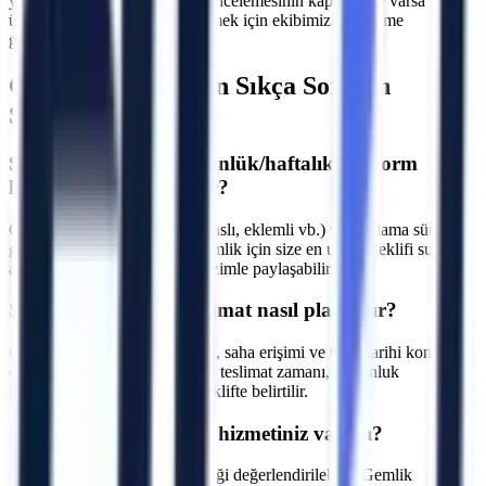
yakınız. Makine seçimi, saha incelemesinin kapsamı ve varsa
ücretini yazılı teklifte netleştirmek için ekibimizle iletişime
geçebilirsiniz.
Gemlik
Bölgesi İçin Sıkça Sorulan
Sorular
S.
Gemlik bölgesinde günlük/haftalık platform
kiralama fiyatları nedir?
C.
Fiyatlar makine tipine (makaslı, eklemli vb.) ve kiralama süresine
göre değişmektedir. Bursa Gemlik için size en uygun teklifi sunmak
adına projenizin detaylarını bizimle paylaşabilirsiniz.
S.
Gemlik bölgesine teslimat nasıl planlanır?
C.
Makine parkı, nakliye rotası, saha erişimi ve talep tarihi kontrol
edilir. Bursa Gemlik için kesin teslimat zamanı, uygunluk
incelemesinden sonra yazılı teklifte belirtilir.
S.
Operatörlü kiralama hizmetiniz var mı?
C.
Talebe göre operatör seçeneği değerlendirilebilir. Gemlik