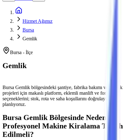
Ana Sayfa
Hizmet Ağımız
Bursa
Gemlik
Bursa
-
İlçe
Gemlik
Platform ve Forklift Kiralama
Bursa
Gemlik
bölgesindeki şantiye, fabrika bakımı ve lojistik
projeleri için makaslı platform, eklemli manlift ve forklift
seçeneklerini; stok, rota ve saha koşullarını doğrulayarak
planlıyoruz.
Bursa
Gemlik
Bölgesinde Neden
Profesyonel Makine Kiralama Tercih
Edilmeli?