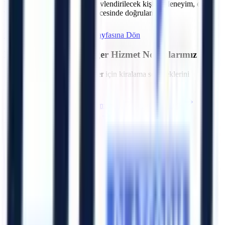
bölgesindeki projeler için görevlendirilecek kişinin deneyim, eğitim
ve belge kapsamı sözleşme öncesinde doğrulanır.
Hemen Teklif İste
Bursa
Sayfasına Dön
Bursa
Bölgesindeki Diğer Hizmet Noktalarımız
Bölgedeki diğer OSB ve ilçeler için kiralama seçeneklerini
inceleyebilirsiniz.
Büyükorhan
Gürsu
Harmancık
İnegöl
İznik
Karacabey
Keles
Kestel
Artı Platform - Ana Sayfa
Katalog İndir
Hızlı Erişim