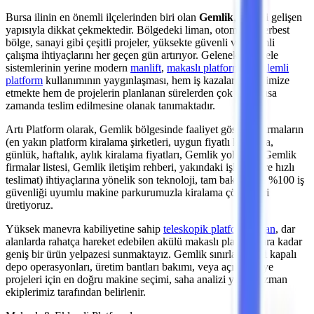
Bursa
ilinin en önemli
ilçelerinden
biri olan
Gemlik
, sürekli gelişen
yapısıyla dikkat çekmektedir. Bölgedeki
liman, otomotiv, serbest
bölge, sanayi
gibi çeşitli projeler, yüksekte güvenli ve verimli
çalışma ihtiyaçlarını her geçen gün artırıyor. Geleneksel iskele
sistemlerinin yerine modern
manlift
,
makaslı platform
ve
eklemli
platform
kullanımının yaygınlaşması, hem iş kazalarını minimize
etmekte hem de projelerin planlanan sürelerden çok daha kısa
zamanda teslim edilmesine olanak tanımaktadır.
Artı Platform olarak,
Gemlik
bölgesinde faaliyet gösteren firmaların
(en yakın platform kiralama şirketleri, uygun fiyatlı kiralama,
günlük, haftalık, aylık kiralama fiyatları, Gemlik yol tarifi, Gemlik
firmalar listesi, Gemlik iletişim rehberi, yakındaki işletmelere hızlı
teslimat)
ihtiyaçlarına yönelik son teknoloji, tam bakımlı ve %100 iş
güvenliği uyumlu makine parkurumuzla kiralama çözümleri
üretiyoruz.
Yüksek manevra kabiliyetine sahip
teleskopik platformlardan
,
dar
alanlarda rahatça hareket edebilen akülü makaslı platformlara
kadar
geniş bir ürün yelpazesi sunmaktayız.
Gemlik
sınırlarındaki kapalı
depo operasyonları, üretim bantları bakımı,
veya açık şantiye
projeleri
için en doğru makine seçimi, saha analizi yapan uzman
ekiplerimiz tarafından belirlenir.