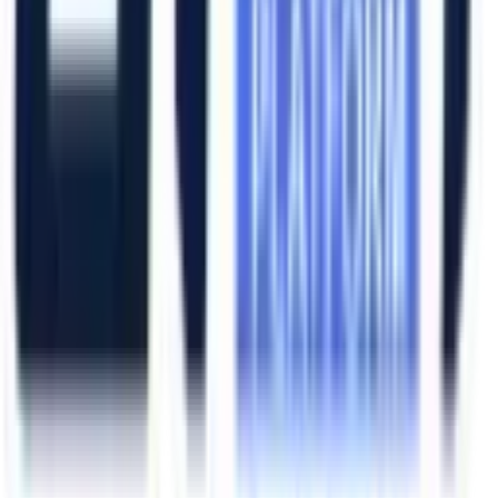
Ana Sayfa
Ürünler
Hizmetlerimiz
Hizmet Ağımız
Hakkımızda
Şubelerimiz
Eskişehir (Merkez)
İzmir (Ege Bölge)
Bursa (Marmara Bölge)
İzmir Kemalpaşa OSB
Bursa Nilüfer OSB
Eskişehir Organize Sanayi
Aliağa Sanayi Bölgesi
Bursa İnegöl OSB