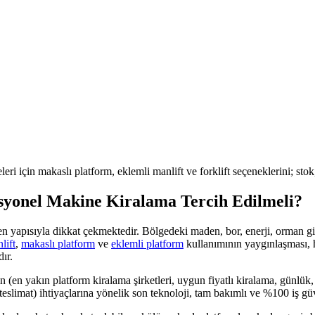
leri için makaslı platform, eklemli manlift ve forklift seçeneklerini; sto
syonel Makine Kiralama Tercih Edilmeli?
işen yapısıyla dikkat çekmektedir. Bölgedeki
maden, bor, enerji, orman
gi
lift
,
makaslı platform
ve
eklemli platform
kullanımının yaygınlaşması, 
ır.
n (en yakın platform kiralama şirketleri, uygun fiyatlı kiralama, günlük,
teslimat)
ihtiyaçlarına yönelik son teknoloji, tam bakımlı ve %100 iş 