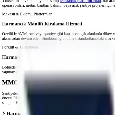
Yüksek manevra kabiliyetine sahip
teleskopik platformlardan
,
dar ala
operasyonları, üretim bantları bakımı,
veya açık şantiye projeleri
için 
Makaslı & Eklemli Platformlar
Harmancık
Manlift Kiralama Hizmeti
Özellikle
AVM, otel veya şantiye gibi kapalı ve açık alanlarda
dikey v
aksamadan devam eder. Sinoboom gibi dünya standartlarındaki markala
Forklift & Telehandler
Harmancık
Kiralık Forklift Çözümleri
Bölgede yoğunlaşan
lojistik ve yükleme-boşaltma işleri
için farklı ton
yapmayan akülü modeller en çok tercih edilen ürünlerimizdir.
MMO Denetimli ve İş Güvenliği Standartl
Şantiyelerde, endüstriyel tesislerde
yaşanan iş kazalarının önüne geçme
öncesi PDI (Teslimat Öncesi Bakım) işlemlerini eksiksiz yapar. Maki
sahiptir.
Harmancık
sahasında görev yapacak araçlarımız, operatörün güv
⚡
Harmancık
Bölgesine Hızlı ve Kesintisiz Lojistik