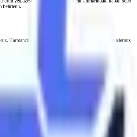
ir ürün yelpazesi sunmaktayız.
Harmancık
sınırlarındaki kapalı depo
belirlenir.
oruz.
Harmancık
bölgesine özel hızlı teslimat imkanlarımızla işleriniz
ırlarındaki depolama tesisleri için sessiz çalışan ve emisyon salınımı
armancık
makine kiralama
süreçlerinde Artı Platform, her kiralama
yodik olarak muayene edilmektedir ve CE / EN280 sertifikasyonuna
cil indirme valfleri ile donatılmıştır.