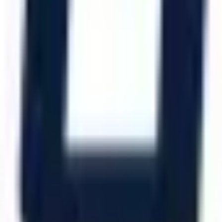
Katalog İndir
Hızlı Erişim
Ana Sayfa
Ürünler
Hizmetlerimiz
Hizmet Ağımız
Hakkımızda
Şubelerimiz
Eskişehir (Merkez)
İzmir (Ege Bölge)
Bursa (Marmara Bölge)
İzmir Kemalpaşa OSB
Bursa Nilüfer OSB
Eskişehir Organize Sanayi