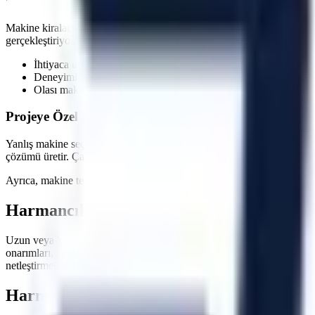
Makine kiralama süreçlerinde en kritik faktörlerden biri zaman yönetim
gerçekleştiriyoruz. Özellikle
acil müdahale gerektiren onarımlarda
, sa
İhtiyaca uygun kapasite, gerçek stok ve sevkiyat uygunluğu ko
Deneyimli lojistik personeli ile güvenli indirme/bindirme işlemle
Olası makine arızalarında hızlı servis ve yedek makine tahsisi 
Projeye Özel Makine Seçimi ve Saha İnceleme Seçene
Yanlış makine seçimi, projelerde hem zaman kaybına hem de ekstra mal
çözümü üretir. Çalışılacak zeminin taşıma kapasitesi, kapı ve korido
Ayrıca, makine teslimatında operatörlerinize veya ilgili personelinize
Harmancık
Bölgesi İçin Hemen Teklif Alın
Uzun veya kısa dönemli operasyonlarınızda maliyetlerinizi düşürürken 
onarımları, çelik konstrüksiyon montajları, çatı tamiratları ve sanayi t
netleştirmek için ekibimizle iletişime geçebilirsiniz.
Harmancık
Bölgesi İçin Sıkça Sorulan Sor