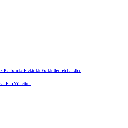
 Platformlar
Elektrikli Forkliftler
Telehandler
al Filo Yönetimi