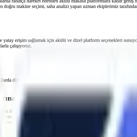
nlarda rahatça hareket edebilen akülü makaslı platformlara
kadar geniş b
en doğru makine seçimi, saha analizi yapan uzman ekiplerimiz tarafından 
e yatay erişim sağlamak için akülü ve dizel platform seçenekleri sunuy
rla çalışıyoruz.
ajlarda dizel ve akülü
forklift kiralama
hizmeti sağlıyoruz.
Harmancık
sın
arına Uygun Filo
nin ilk kuralı, kullanılan ekipmanların standartlara uygun olmasıdır.
H
nelerimizin tamamı
Makina Mühendisleri Odası (MMO)
tarafından peri
enliğini en üst düzeyde tutacak aşırı yük sensörleri, eğim alarmları ve a