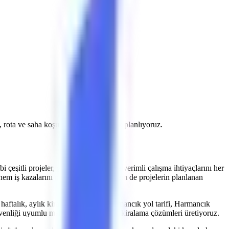
k, rota ve saha koşullarını doğrulayarak planlıyoruz.
bi çeşitli projeler, yüksekte güvenli ve verimli çalışma ihtiyaçlarını her
hem iş kazalarını minimize etmekte hem de projelerin planlanan
 haftalık, aylık kiralama fiyatları, Harmancık yol tarifi, Harmancık
güvenliği uyumlu makine parkurumuzla kiralama çözümleri üretiyoruz.