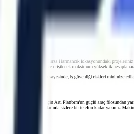
idir. Artı Platform olarak kendi çekicilerimiz ve özel nakliye filomuzl
atler içinde makinenin projenizde hazır olmasını sağlayarak olası maliy
ntrolü
ri
imkanı
ği
iyetlere neden olabilir.
Bursa
Harmancık
lokasyonundaki projeleriniz
r genişlikleri, eğim durumu ve erişilecek maksimum yükseklik hesaplana
 verilen teknik oryantasyon sayesinde, iş güvenliği riskleri minimize e
verimliliğinizi artırmak için Artı Platform'un güçlü araç filosundan yar
ipi üretim hatlarının bakımlarında sizlere bir telefon kadar yakınız. Maki
ular