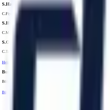
S.
Harmancık bölgesinde günlük/haftalık platform kir
C.
Fiyatlar makine tipine (makaslı, eklemli vb.) ve kiralama süresine g
S.
Harmancık bölgesine teslimat nasıl planlanır?
C.
Makine parkı, nakliye rotası, saha erişimi ve talep tarihi kontrol edi
S.
Operatörlü kiralama hizmetiniz var mı?
C.
Talebe göre operatör seçeneği değerlendirilebilir. Harmancık bölges
Hemen Teklif İste
Bursa
Sayfasına Dön
Bursa
Bölgesindeki Diğer Hizmet Noktalarımız
Bölgedeki diğer OSB ve ilçeler için kiralama seçeneklerini inceleyebili
Büyükorhan
Gemlik
Gürsu
İnegöl
İznik
Karacabey
Artı Platform - Ana Sayfa