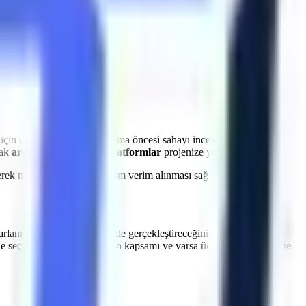
a
Harmancık
bölgesine
planlanan sürelerde makine sevkiyatı
et kayıplarının önüne geçiyoruz.
 için uzman ekibimiz, kiralama öncesi sahayı inceleyerek en uygun
rak
araziye uygun güçlü platformlar
projenize yönlendirilir.
dilerek makinelerden maksimum verim alınması sağlanır.
arlanın.
Harmancık
genelinde gerçekleştireceğiniz dış cephe
ne seçimi, saha incelemesinin kapsamı ve varsa ücretini yazılı teklifte