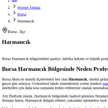
Hizmet Ağımız
Bursa
Harmancık
Bursa
-
İlçe
Harmancık
Platform ve Forklift Kiralama
Bursa
Harmancık
bölgesindeki şantiye, fabrika bakımı ve lojistik proje
Bursa
Harmancık
Bölgesinde Neden Profe
Bursa
ilinin en önemli
ilçelerinden
biri olan
Harmancık
, sürekli gel
geçen gün artırıyor. Geleneksel iskele sistemlerinin yerine modern
man
sürelerden çok daha kısa zamanda teslim edilmesine olanak tanımaktad
Artı Platform olarak,
Harmancık
bölgesinde faaliyet gösteren firmaları
firmalar listesi, Harmancık iletişim rehberi, yakındaki işletmelere hızlı 