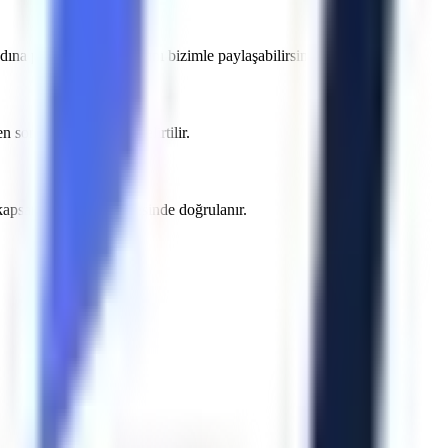
na projenizin detaylarını bizimle paylaşabilirsiniz.
onra yazılı teklifte belirtilir.
e kapsamı sözleşme öncesinde doğrulanır.