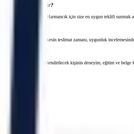
alama fiyatları nedir?
öre değişmektedir. Bursa Harmancık için size en uygun teklifi sunmak adı
lir. Bursa Harmancık için kesin teslimat zamanı, uygunluk incelemesinden s
indeki projeler için görevlendirilecek kişinin deneyim, eğitim ve belg
rsiniz.
Keles
Kestel