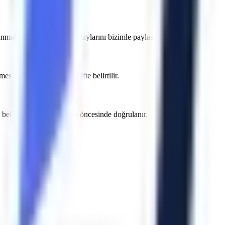
nmak adına projenizin detaylarını bizimle paylaşabilirsiniz.
sinden sonra yazılı teklifte belirtilir.
ve belge kapsamı sözleşme öncesinde doğrulanır.