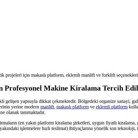
ik projeleri için makaslı platform, eklemli manlift ve forklift seçenekler
n Profesyonel Makine Kiralama Tercih Edi
ekli gelişen yapısıyla dikkat çekmektedir. Bölgedeki
organize sanayi, gı
mlerinin yerine modern
manlift
,
makaslı platform
ve
eklemli platform
kulla
ine olanak tanımaktadır.
irmaların (en yakın platform kiralama şirketleri, uygun fiyatlı kiralama, 
akındaki işletmelere hızlı teslimat)
ihtiyaçlarına yönelik son teknoloj