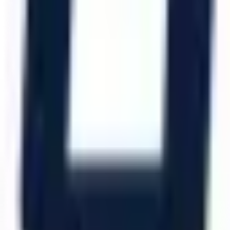
Katalog İndir
Hızlı Erişim
Ana Sayfa
Ürünler
Hizmetlerimiz
Hizmet Ağımız
Hakkımızda
Şubelerimiz
Eskişehir (Merkez)
İzmir (Ege Bölge)
Bursa (Marmara Bölge)
İzmir Kemalpaşa OSB
Bursa Nilüfer OSB