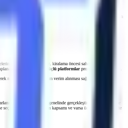
a
Mustafakemalpaşa
bölgesine
planlanan sürelerde makine sevkiyatı
et kayıplarının önüne geçiyoruz.
leriniz için uzman ekibimiz, kiralama öncesi sahayı inceleyerek en
saplanarak
araziye uygun güçlü platformlar
projenize yönlendirilir.
dilerek makinelerden maksimum verim alınması sağlanır.
arlanın.
Mustafakemalpaşa
genelinde gerçekleştireceğiniz dış cephe
ne seçimi, saha incelemesinin kapsamı ve varsa ücretini yazılı teklifte