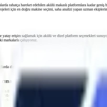
nlarda rahatça hareket edebilen akülü makaslı platformlara
kadar geniş b
ojeleri
için en doğru makine seçimi, saha analizi yapan uzman ekiplerimi
e yatay erişim sağlamak için akülü ve dizel platform seçenekleri sunuy
i markalarla çalışıyoruz.
ajlarda dizel ve akülü
forklift kiralama
hizmeti sağlıyoruz.
Mustafakemal
arına Uygun Filo
nin ilk kuralı, kullanılan ekipmanların standartlara uygun olmasıdır.
Mu
par. Makinelerimizin tamamı
Makina Mühendisleri Odası (MMO)
tarafı
açlarımız, operatörün güvenliğini en üst düzeyde tutacak aşırı yük sensör