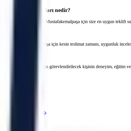
orm kiralama fiyatları nedir?
öre değişmektedir. Bursa Mustafakemalpaşa için size en uygun teklifi su
r?
lir. Bursa Mustafakemalpaşa için kesin teslimat zamanı, uygunluk inceleme
 bölgesindeki projeler için görevlendirilecek kişinin deneyim, eğitim 
rsiniz.
Karacabey
Keles