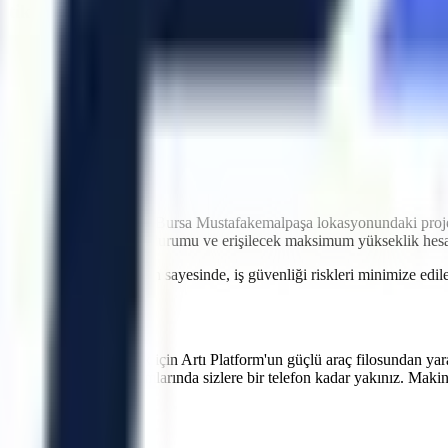
stik
idir. Artı Platform olarak kendi çekicilerimiz ve özel nakliye filomuzl
atler içinde makinenin projenizde hazır olmasını sağlayarak olası maliy
ntrolü
ri
imkanı
ği
iyetlere neden olabilir.
Bursa
Mustafakemalpaşa
lokasyonundaki proje
koridor genişlikleri, eğim durumu ve erişilecek maksimum yükseklik he
 verilen teknik oryantasyon sayesinde, iş güvenliği riskleri minimize e
lif Alın
verimliliğinizi artırmak için Artı Platform'un güçlü araç filosundan yar
ipi üretim hatlarının bakımlarında sizlere bir telefon kadar yakınız. Maki
lan Sorular