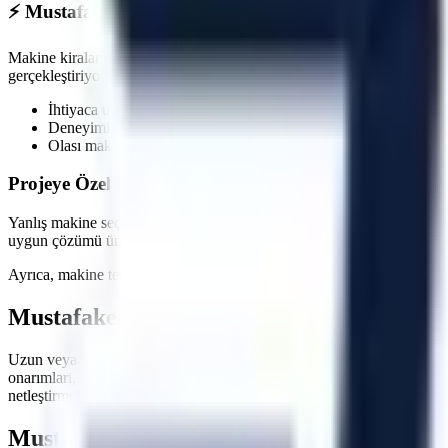
⚡
Mustafakemalpaşa
Bölgesine Hızlı ve Kesintisiz Loji
Makine kiralama süreçlerinde en kritik faktörlerden biri zaman yönetim
gerçekleştiriyoruz. Özellikle
acil müdahale gerektiren onarımlarda
, sa
İhtiyaca uygun kapasite, gerçek stok ve sevkiyat uygunluğu ko
Deneyimli lojistik personeli ile güvenli indirme/bindirme işlemle
Olası makine arızalarında hızlı servis ve yedek makine tahsisi 
Projeye Özel Makine Seçimi ve Saha İnceleme Seçene
Yanlış makine seçimi, projelerde hem zaman kaybına hem de ekstra mal
uygun çözümü üretir. Çalışılacak zeminin taşıma kapasitesi, kapı ve 
Ayrıca, makine teslimatında operatörlerinize veya ilgili personelinize
Mustafakemalpaşa
Bölgesi İçin Hemen Tek
Uzun veya kısa dönemli operasyonlarınızda maliyetlerinizi düşürürken 
onarımları, çelik konstrüksiyon montajları, çatı tamiratları ve sanayi t
netleştirmek için ekibimizle iletişime geçebilirsiniz.
Mustafakemalpaşa
Bölgesi İçin Sıkça Soru