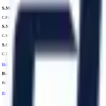
S.
Mustafakemalpaşa bölgesinde günlük/haftalık platf
C.
Fiyatlar makine tipine (makaslı, eklemli vb.) ve kiralama süresine g
S.
Mustafakemalpaşa bölgesine teslimat nasıl planlanı
C.
Makine parkı, nakliye rotası, saha erişimi ve talep tarihi kontrol edi
S.
Operatörlü kiralama hizmetiniz var mı?
C.
Talebe göre operatör seçeneği değerlendirilebilir. Mustafakemalpaşa
Hemen Teklif İste
Bursa
Sayfasına Dön
Bursa
Bölgesindeki Diğer Hizmet Noktalarımız
Bölgedeki diğer OSB ve ilçeler için kiralama seçeneklerini inceleyebili
Büyükorhan
Gemlik
Gürsu
Harmancık
İnegöl
İznik
Artı Platform - Ana Sayfa