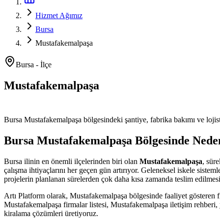
Hizmet Ağımız
Bursa
Mustafakemalpaşa
Bursa
-
İlçe
Mustafakemalpaşa
Platform ve Forklift Kiralama
Bursa
Mustafakemalpaşa
bölgesindeki şantiye, fabrika bakımı ve lojist
Bursa
Mustafakemalpaşa
Bölgesinde Nede
Bursa
ilinin en önemli
ilçelerinden
biri olan
Mustafakemalpaşa
, sür
çalışma ihtiyaçlarını her geçen gün artırıyor. Geleneksel iskele siste
projelerin planlanan sürelerden çok daha kısa zamanda teslim edilmes
Artı Platform olarak,
Mustafakemalpaşa
bölgesinde faaliyet gösteren f
Mustafakemalpaşa firmalar listesi, Mustafakemalpaşa iletişim rehberi, y
kiralama çözümleri üretiyoruz.