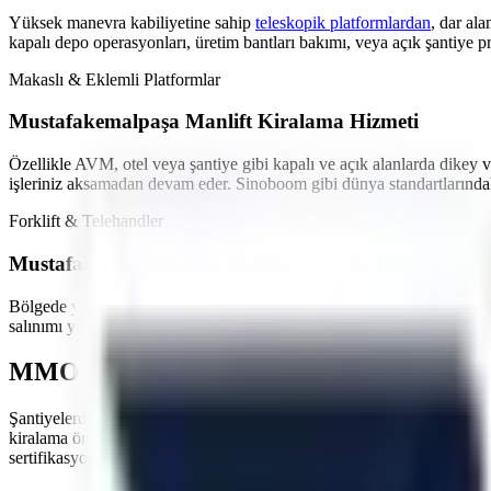
Yüksek manevra kabiliyetine sahip
teleskopik platformlardan
,
dar ala
kapalı depo operasyonları, üretim bantları bakımı,
veya açık şantiye pr
Makaslı & Eklemli Platformlar
Mustafakemalpaşa
Manlift Kiralama Hizmeti
Özellikle
AVM, otel veya şantiye gibi kapalı ve açık alanlarda
dikey v
işleriniz aksamadan devam eder. Sinoboom gibi dünya standartlarındak
Forklift & Telehandler
Mustafakemalpaşa
Kiralık Forklift Çözümleri
Bölgede yoğunlaşan
lojistik ve yükleme-boşaltma işleri
için farklı ton
salınımı yapmayan akülü modeller en çok tercih edilen ürünlerimizdir.
MMO Denetimli ve İş Güvenliği Standartl
Şantiyelerde, endüstriyel tesislerde
yaşanan iş kazalarının önüne geçme
kiralama öncesi PDI (Teslimat Öncesi Bakım) işlemlerini eksiksiz ya
sertifikasyonuna sahiptir.
Mustafakemalpaşa
sahasında görev yapacak ar