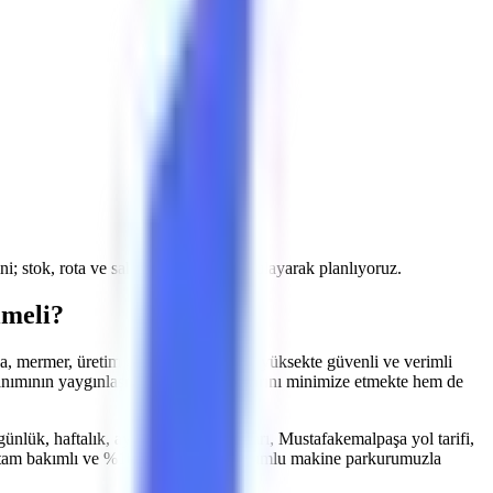
ini; stok, rota ve saha koşullarını doğrulayarak planlıyoruz.
lmeli?
da, mermer, üretim
gibi çeşitli projeler, yüksekte güvenli ve verimli
nımının yaygınlaşması, hem iş kazalarını minimize etmekte hem de
günlük, haftalık, aylık kiralama fiyatları, Mustafakemalpaşa yol tarifi,
i, tam bakımlı ve %100 iş güvenliği uyumlu makine parkurumuzla