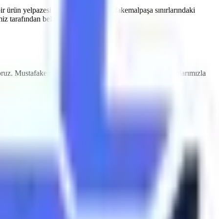
ir ürün yelpazesi sunmaktayız.
Mustafakemalpaşa
sınırlarındaki
z tarafından belirlenir.
oruz.
Mustafakemalpaşa
bölgesine özel hızlı teslimat imkanlarımızla
paşa
sınırlarındaki depolama tesisleri için sessiz çalışan ve emisyon
stafakemalpaşa
makine kiralama
süreçlerinde Artı Platform, her
ndan periyodik olarak muayene edilmektedir ve CE / EN280
leri, eğim alarmları ve acil indirme valfleri ile donatılmıştır.