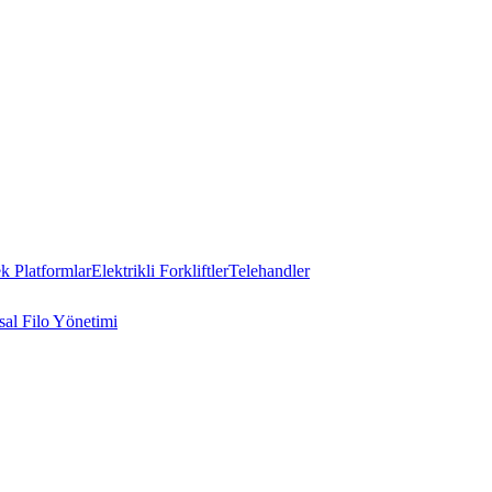
 Platformlar
Elektrikli Forkliftler
Telehandler
al Filo Yönetimi