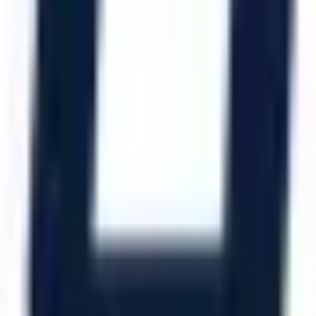
Artı Platform - Ana Sayfa
Katalog İndir
Hızlı Erişim
Ana Sayfa
Ürünler
Hizmetlerimiz
Hizmet Ağımız
Hakkımızda
Şubelerimiz
Eskişehir (Merkez)
İzmir (Ege Bölge)
Bursa (Marmara Bölge)