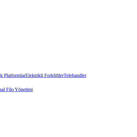
 Platformlar
Elektrikli Forkliftler
Telehandler
al Filo Yönetimi