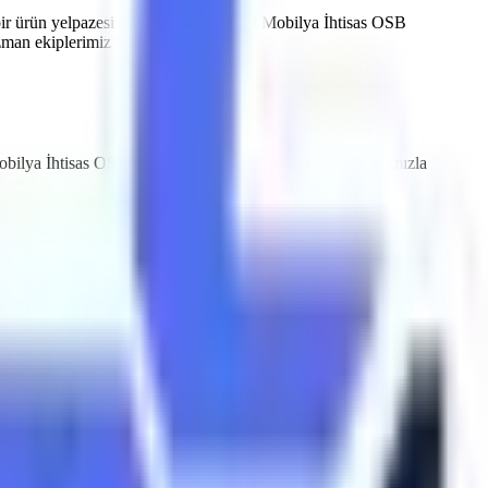
ir ürün yelpazesi sunmaktayız.
İnegöl Mobilya İhtisas OSB
an ekiplerimiz tarafından belirlenir.
obilya İhtisas OSB
bölgesine özel hızlı teslimat imkanlarımızla
a İhtisas OSB
sınırlarındaki depolama tesisleri için sessiz çalışan ve
egöl Mobilya İhtisas OSB
makine kiralama
süreçlerinde Artı
 (MMO)
tarafından periyodik olarak muayene edilmektedir ve CE /
ak aşırı yük sensörleri, eğim alarmları ve acil indirme valfleri ile