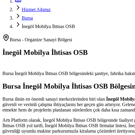
Hizmet Ağımız
Bursa
İnegöl Mobilya İhtisas OSB
Bursa
-
Organize Sanayi Bölgesi
İnegöl Mobilya İhtisas OSB
Platform ve Forklift Kiralama
Bursa
İnegöl Mobilya İhtisas OSB
bölgesindeki şantiye, fabrika bakımı
Bursa
İnegöl Mobilya İhtisas OSB
Bölgesin
Bursa
ilinin en önemli
sanayi merkezlerinden
biri olan
İnegöl Mobily
güvenli ve verimli çalışma ihtiyaçlarını her geçen gün artırıyor. Gele
etmekte hem de projelerin planlanan sürelerden çok daha kısa zamanda
Artı Platform olarak,
İnegöl Mobilya İhtisas OSB
bölgesinde faaliyet 
İhtisas OSB yol tarifi, İnegöl Mobilya İhtisas OSB firmalar listesi, İne
güvenliği uyumlu makine parkurumuzla kiralama çözümleri üretiyoru