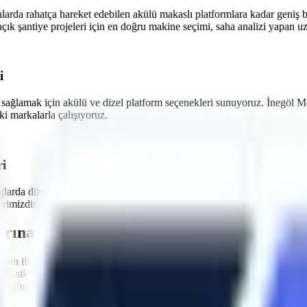
nlarda rahatça hareket edebilen akülü makaslı platformlara
kadar geniş b
çık şantiye projeleri
için en doğru makine seçimi, saha analizi yapan uzm
i
 sağlamak için akülü ve dizel platform seçenekleri sunuyoruz.
İnegöl M
i markalarla çalışıyoruz.
ri
ajlarda dizel ve akülü
forklift kiralama
hizmeti sağlıyoruz.
İnegöl Mobily
rimizdir.
arına Uygun Filo
nin ilk kuralı, kullanılan ekipmanların standartlara uygun olmasıdır.
İn
ni eksiksiz yapar. Makinelerimizin tamamı
Makina Mühendisleri Odası
a görev yapacak araçlarımız, operatörün güvenliğini en üst düzeyde tutac