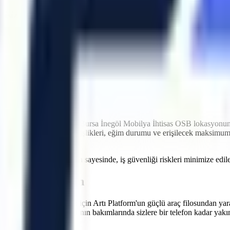
tisiz Lojistik
idir. Artı Platform olarak kendi çekicilerimiz ve özel nakliye filomuzl
er içinde makinenin projenizde hazır olmasını sağlayarak olası maliyet k
ntrolü
ri
imkanı
ği
iyetlere neden olabilir.
Bursa
İnegöl Mobilya İhtisas OSB
lokasyonund
itesi, kapı ve koridor genişlikleri, eğim durumu ve erişilecek maksim
 verilen teknik oryantasyon sayesinde, iş güvenliği riskleri minimize e
emen Teklif Alın
verimliliğinizi artırmak için Artı Platform'un güçlü araç filosundan yar
ve sanayi tipi üretim hatlarının bakımlarında sizlere bir telefon kadar ya