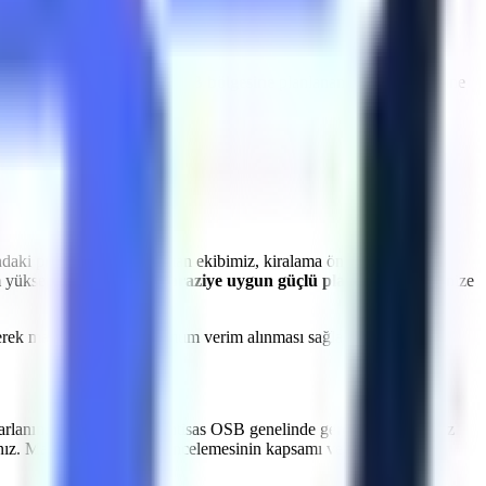
a
İnegöl Mobilya İhtisas OSB
bölgesine
planlanan sürelerde makine
ayıplarının önüne geçiyoruz.
aki projeleriniz için uzman ekibimiz, kiralama öncesi sahayı
um yükseklik hesaplanarak
araziye uygun güçlü platformlar
projenize
dilerek makinelerden maksimum verim alınması sağlanır.
arlanın.
İnegöl Mobilya İhtisas OSB
genelinde gerçekleştireceğiniz
kınız. Makine seçimi, saha incelemesinin kapsamı ve varsa ücretini