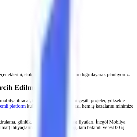
seçeneklerini; stok, rota ve saha koşullarını doğrulayarak planlıyoruz.
rcih Edilmeli?
mobilya ihracat, tasarım, showroom
gibi çeşitli projeler, yüksekte
lemli platform
kullanımının yaygınlaşması, hem iş kazalarını minimize
kiralama, günlük, haftalık, aylık kiralama fiyatları, İnegöl Mobilya
limat)
ihtiyaçlarına yönelik son teknoloji, tam bakımlı ve %100 iş