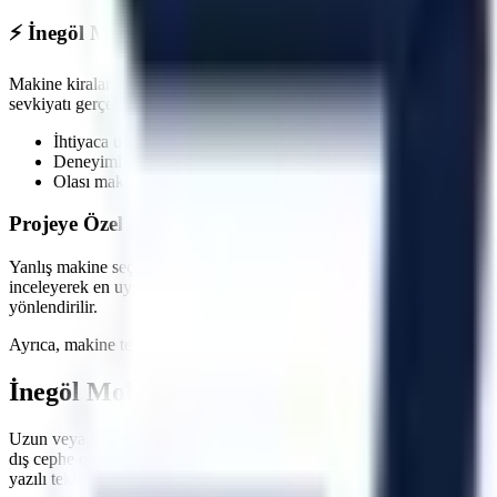
⚡
İnegöl Mobilya İhtisas OSB
Bölgesine Hızlı ve Kesin
Makine kiralama süreçlerinde en kritik faktörlerden biri zaman yönetim
sevkiyatı gerçekleştiriyoruz. Özellikle
üretim hattı duruşlarında
, saatl
İhtiyaca uygun kapasite, gerçek stok ve sevkiyat uygunluğu ko
Deneyimli lojistik personeli ile güvenli indirme/bindirme işlemle
Olası makine arızalarında hızlı servis ve yedek makine tahsisi 
Projeye Özel Makine Seçimi ve Saha İnceleme Seçene
Yanlış makine seçimi, projelerde hem zaman kaybına hem de ekstra mal
inceleyerek en uygun çözümü üretir. Çalışılacak zeminin taşıma kapas
yönlendirilir.
Ayrıca, makine teslimatında operatörlerinize veya ilgili personelinize
İnegöl Mobilya İhtisas OSB
Bölgesi İçin H
Uzun veya kısa dönemli operasyonlarınızda maliyetlerinizi düşürürken 
dış cephe onarımları, çelik konstrüksiyon montajları, çatı tamiratları 
yazılı teklifte netleştirmek için ekibimizle iletişime geçebilirsiniz.