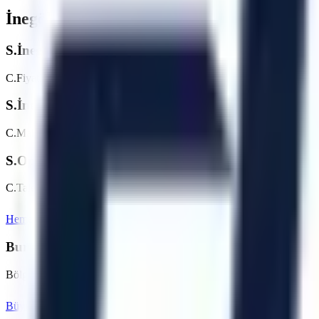
İnegöl Mobilya İhtisas OSB
Bölgesi İçin S
S.
İnegöl Mobilya İhtisas OSB bölgesinde günlük/hafta
C.
Fiyatlar makine tipine (makaslı, eklemli vb.) ve kiralama süresine g
S.
İnegöl Mobilya İhtisas OSB bölgesine teslimat nasıl
C.
Makine parkı, nakliye rotası, saha erişimi ve talep tarihi kontrol edi
S.
Operatörlü kiralama hizmetiniz var mı?
C.
Talebe göre operatör seçeneği değerlendirilebilir. İnegöl Mobilya İ
Hemen Teklif İste
Bursa
Sayfasına Dön
Bursa
Bölgesindeki Diğer Hizmet Noktalarımız
Bölgedeki diğer OSB ve ilçeler için kiralama seçeneklerini inceleyebili
Büyükorhan
Gemlik
Gürsu
Harmancık
İnegöl
İznik