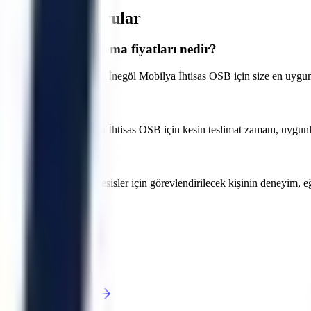
ıkça Sorulan Sorular
lık platform kiralama fiyatları nedir?
öre değişmektedir. Bursa İnegöl Mobilya İhtisas OSB için size en uygun t
 planlanır?
lir. Bursa İnegöl Mobilya İhtisas OSB için kesin teslimat zamanı, uygunluk
htisas OSB içerisindeki tesisler için görevlendirilecek kişinin deneyim,
rsiniz.
Karacabey
Keles