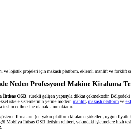
 ve lojistik projeleri için makaslı platform, eklemli manlift ve forklift 
de Neden Profesyonel Makine Kiralama Te
a İhtisas OSB
, sürekli gelişen yapısıyla dikkat çekmektedir. Bölgedeki
neksel iskele sistemlerinin yerine modern
manlift
,
makaslı platform
ve
ek
 teslim edilmesine olanak tanımaktadır.
gösteren firmaların (en yakın platform kiralama şirketleri, uygun fiyatlı 
göl Mobilya İhtisas OSB iletişim rehberi, yakındaki işletmelere hızlı tes
z.