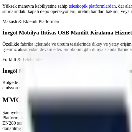
Yüksek manevra kabiliyetine sahip
teleskopik platformlardan
,
dar ala
sınırlarındaki kapalı depo operasyonları, üretim bantları bakımı,
veya a
Makaslı & Eklemli Platformlar
İnegöl Mobilya İhtisas OSB
Manlift Kiralama Hizmet
Özellikle
fabrika içlerinde ve üretim tesislerinde
dikey ve yatay erişim
işleriniz aksamadan devam eder. Sinoboom gibi dünya standartlarındak
Forklift & Telehandler
İnegöl Mobilya İhtisas OSB
Kiralık Forklift Çözümle
Bölgede yoğunlaşan
lojistik ve yükleme-boşaltma işleri
için farklı ton
emisyon salınımı yapmayan akülü modeller en çok tercih edilen ürünle
MMO Denetimli ve İş Güvenliği Standartl
Şantiyelerde, endüstriyel tesislerde
yaşanan iş kazalarının önüne geçme
Platform, her kiralama öncesi PDI (Teslimat Öncesi Bakım) işlemleri
EN280 sertifikasyonuna sahiptir.
İnegöl Mobilya İhtisas OSB
sahasınd
donatılmıştır.