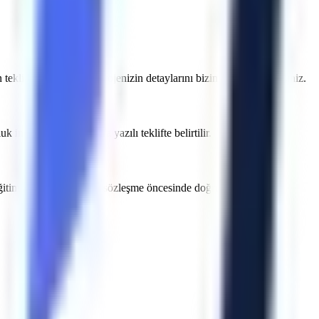
eklifi sunmak adına projenizin detaylarını bizimle paylaşabilirsiniz.
 incelemesinden sonra yazılı teklifte belirtilir.
 eğitim ve belge kapsamı sözleşme öncesinde doğrulanır.