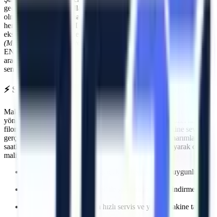
geçmenin ilk kuralı, kullanılan ekipmanların standartlara uygun
olmasıdır.
Saruhanlı
makine kiralama
süreçlerinde Artı Platform,
her kiralama öncesi PDI (Teslimat Öncesi Bakım) işlemlerini
eksiksiz yapar. Makinelerimizin tamamı
Makina Mühendisleri Odası
(MMO)
tarafından periyodik olarak muayene edilmektedir ve CE /
EN280 sertifikasyonuna sahiptir.
Saruhanlı
sahasında görev yapacak
araçlarımız, operatörün güvenliğini en üst düzeyde tutacak aşırı yük
sensörleri, eğim alarmları ve acil indirme valfleri ile donatılmıştır.
⚡
Saruhanlı
Bölgesine Hızlı ve Kesintisiz Lojistik
Makine kiralama süreçlerinde en kritik faktörlerden biri zaman
yönetimidir. Artı Platform olarak kendi çekicilerimiz ve özel nakliye
filomuzla
Saruhanlı
bölgesine
planlanan sürelerde makine sevkiyatı
gerçekleştiriyoruz. Özellikle
acil müdahale gerektiren onarımlarda
,
saatler içinde makinenin projenizde hazır olmasını sağlayarak olası
maliyet kayıplarının önüne geçiyoruz.
İhtiyaca uygun kapasite, gerçek stok ve sevkiyat uygunluğu
kontrolü
Deneyimli lojistik personeli ile güvenli indirme/bindirme
işlemleri
Olası makine arızalarında hızlı servis ve yedek makine tahsisi
imkanı