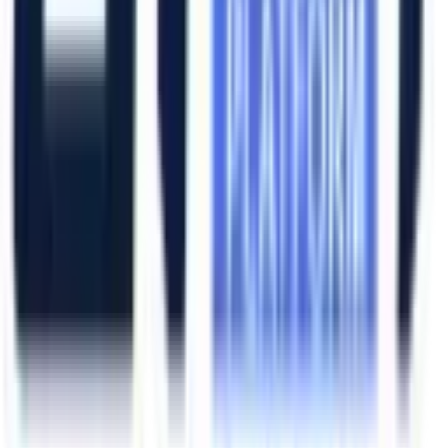
Ana Sayfa
Ürünler
Hizmetlerimiz
Hizmet Ağımız
Hakkımızda
Şubelerimiz
Eskişehir (Merkez)
İzmir (Ege Bölge)
Bursa (Marmara Bölge)
İzmir Kemalpaşa OSB
Bursa Nilüfer OSB
Eskişehir Organize Sanayi
Aliağa Sanayi Bölgesi
Bursa İnegöl OSB