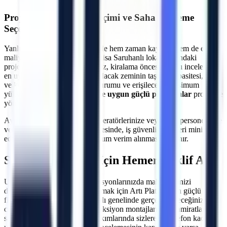
Projeye Özel Makine Seçimi ve Saha İnceleme
Seçeneği
Yanlış makine seçimi, projelerde hem zaman kaybına hem de ekstra
maliyetlere neden olabilir.
Manisa
Saruhanlı
lokasyonundaki
projeleriniz için uzman ekibimiz, kiralama öncesi sahayı inceleyerek
en uygun çözümü üretir. Çalışılacak zeminin taşıma kapasitesi, kapı
ve koridor genişlikleri, eğim durumu ve erişilecek maksimum
yükseklik hesaplanarak
araziye uygun güçlü platformlar
projenize
yönlendirilir.
Ayrıca, makine teslimatında operatörlerinize veya ilgili personelinize
verilen teknik oryantasyon sayesinde, iş güvenliği riskleri minimize
edilerek makinelerden maksimum verim alınması sağlanır.
Saruhanlı
Bölgesi İçin Hemen Teklif Alın
Uzun veya kısa dönemli operasyonlarınızda maliyetlerinizi
düşürürken verimliliğinizi artırmak için Artı Platform'un güçlü araç
filosundan yararlanın.
Saruhanlı
genelinde gerçekleştireceğiniz dış
cephe onarımları, çelik konstrüksiyon montajları, çatı tamiratları ve
sanayi tipi üretim hatlarının bakımlarında sizlere bir telefon kadar