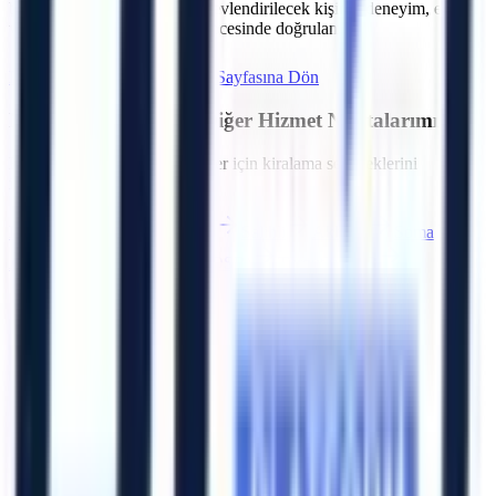
bölgesindeki projeler için görevlendirilecek kişinin deneyim, eğitim
ve belge kapsamı sözleşme öncesinde doğrulanır.
Hemen Teklif İste
Manisa
Sayfasına Dön
Manisa
Bölgesindeki Diğer Hizmet Noktalarımız
Bölgedeki diğer OSB ve ilçeler için kiralama seçeneklerini
inceleyebilirsiniz.
Merkez (Manisa)
Turgutlu
Salihli
Akhisar
Soma
Alaşehir
Manisa OSB (MOSB)
Turgutlu OSB
Artı Platform - Ana Sayfa
Katalog İndir
Hızlı Erişim