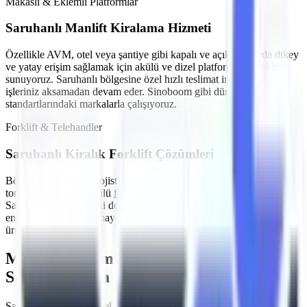
Makaslı & Eklemli Platformlar
Saruhanlı
Manlift Kiralama Hizmeti
Özellikle
AVM, otel veya şantiye gibi kapalı ve açık alanlarda
dikey
ve yatay erişim sağlamak için akülü ve dizel platform seçenekleri
sunuyoruz.
Saruhanlı
bölgesine özel hızlı teslimat imkanlarımızla
işleriniz aksamadan devam eder. Sinoboom gibi dünya
standartlarındaki markalarla çalışıyoruz.
Forklift & Telehandler
Saruhanlı
Kiralık Forklift Çözümleri
Bölgede yoğunlaşan
lojistik ve yükleme-boşaltma işleri
için farklı
tonajlarda dizel ve akülü
forklift kiralama
hizmeti sağlıyoruz.
Saruhanlı
sınırlarındaki depolama tesisleri için sessiz çalışan ve
emisyon salınımı yapmayan akülü modeller en çok tercih edilen
ürünlerimizdir.
MMO Denetimli ve İş Güvenliği
Standartlarına Uygun Filo
Şantiyelerde, endüstriyel tesislerde
yaşanan iş kazalarının önüne