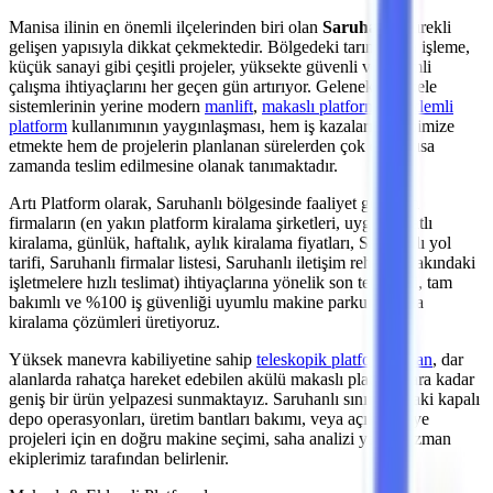
Manisa
ilinin en önemli
ilçelerinden
biri olan
Saruhanlı
, sürekli
gelişen yapısıyla dikkat çekmektedir. Bölgedeki
tarım, gıda işleme,
küçük sanayi
gibi çeşitli projeler, yüksekte güvenli ve verimli
çalışma ihtiyaçlarını her geçen gün artırıyor. Geleneksel iskele
sistemlerinin yerine modern
manlift
,
makaslı platform
ve
eklemli
platform
kullanımının yaygınlaşması, hem iş kazalarını minimize
etmekte hem de projelerin planlanan sürelerden çok daha kısa
zamanda teslim edilmesine olanak tanımaktadır.
Artı Platform olarak,
Saruhanlı
bölgesinde faaliyet gösteren
firmaların (en yakın platform kiralama şirketleri, uygun fiyatlı
kiralama, günlük, haftalık, aylık kiralama fiyatları, Saruhanlı yol
tarifi, Saruhanlı firmalar listesi, Saruhanlı iletişim rehberi, yakındaki
işletmelere hızlı teslimat)
ihtiyaçlarına yönelik son teknoloji, tam
bakımlı ve %100 iş güvenliği uyumlu makine parkurumuzla
kiralama çözümleri üretiyoruz.
Yüksek manevra kabiliyetine sahip
teleskopik platformlardan
,
dar
alanlarda rahatça hareket edebilen akülü makaslı platformlara
kadar
geniş bir ürün yelpazesi sunmaktayız.
Saruhanlı
sınırlarındaki kapalı
depo operasyonları, üretim bantları bakımı,
veya açık şantiye
projeleri
için en doğru makine seçimi, saha analizi yapan uzman
ekiplerimiz tarafından belirlenir.