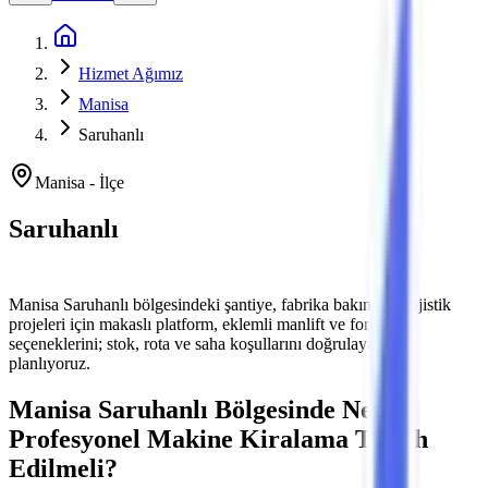
Ana Sayfa
Hizmet Ağımız
Manisa
Saruhanlı
Manisa
-
İlçe
Saruhanlı
Platform ve Forklift Kiralama
Manisa
Saruhanlı
bölgesindeki şantiye, fabrika bakımı ve lojistik
projeleri için makaslı platform, eklemli manlift ve forklift
seçeneklerini; stok, rota ve saha koşullarını doğrulayarak
planlıyoruz.
Manisa
Saruhanlı
Bölgesinde Neden
Profesyonel Makine Kiralama Tercih
Edilmeli?