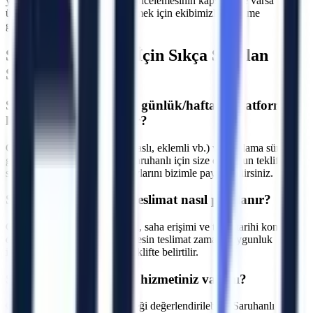
yakınız. Makine seçimi, saha incelemesinin kapsamı ve varsa
ücretini yazılı teklifte netleştirmek için ekibimizle iletişime
geçebilirsiniz.
Saruhanlı
Bölgesi İçin Sıkça Sorulan
Sorular
S.
Saruhanlı bölgesinde günlük/haftalık platform
kiralama fiyatları nedir?
C.
Fiyatlar makine tipine (makaslı, eklemli vb.) ve kiralama süresine
göre değişmektedir. Manisa Saruhanlı için size en uygun teklifi
sunmak adına projenizin detaylarını bizimle paylaşabilirsiniz.
S.
Saruhanlı bölgesine teslimat nasıl planlanır?
C.
Makine parkı, nakliye rotası, saha erişimi ve talep tarihi kontrol
edilir. Manisa Saruhanlı için kesin teslimat zamanı, uygunluk
incelemesinden sonra yazılı teklifte belirtilir.
S.
Operatörlü kiralama hizmetiniz var mı?
C.
Talebe göre operatör seçeneği değerlendirilebilir. Saruhanlı