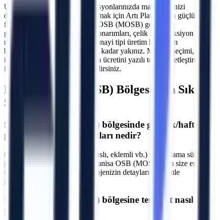
Uzun veya kısa dönemli operasyonlarınızda maliyetlerinizi
düşürürken verimliliğinizi artırmak için Artı Platform'un güçlü araç
filosundan yararlanın.
Manisa OSB (MOSB)
genelinde
gerçekleştireceğiniz dış cephe onarımları, çelik konstrüksiyon
montajları, çatı tamiratları ve sanayi tipi üretim hatlarının
bakımlarında sizlere bir telefon kadar yakınız. Makine seçimi, saha
incelemesinin kapsamı ve varsa ücretini yazılı teklifte netleştirmek
için ekibimizle iletişime geçebilirsiniz.
Manisa OSB (MOSB)
Bölgesi İçin Sıkça
Sorulan Sorular
S.
Manisa OSB (MOSB) bölgesinde günlük/haftalık
platform kiralama fiyatları nedir?
C.
Fiyatlar makine tipine (makaslı, eklemli vb.) ve kiralama süresine
göre değişmektedir. Manisa Manisa OSB (MOSB) için size en
uygun teklifi sunmak adına projenizin detaylarını bizimle
paylaşabilirsiniz.
S.
Manisa OSB (MOSB) bölgesine teslimat nasıl
planlanır?