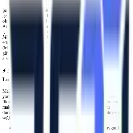
Şantiyelerde, endüstriyel tesislerde
yaşanan iş kazalarının önüne
geçmenin ilk kuralı, kullanılan ekipmanların standartlara uygun
olmasıdır.
Manisa OSB (MOSB)
makine kiralama
süreçlerinde
Artı Platform, her kiralama öncesi PDI (Teslimat Öncesi Bakım)
işlemlerini eksiksiz yapar. Makinelerimizin tamamı
Makina
Mühendisleri Odası (MMO)
tarafından periyodik olarak muayene
edilmektedir ve CE / EN280 sertifikasyonuna sahiptir.
Manisa OSB
(MOSB)
sahasında görev yapacak araçlarımız, operatörün
güvenliğini en üst düzeyde tutacak aşırı yük sensörleri, eğim
alarmları ve acil indirme valfleri ile donatılmıştır.
⚡
Manisa OSB (MOSB)
Bölgesine Hızlı ve Kesintisiz
Lojistik
Makine kiralama süreçlerinde en kritik faktörlerden biri zaman
yönetimidir. Artı Platform olarak kendi çekicilerimiz ve özel nakliye
filomuzla
Manisa OSB (MOSB)
bölgesine
planlanan sürelerde
makine sevkiyatı gerçekleştiriyoruz. Özellikle
üretim hattı
duruşlarında
, saatler içinde makinenin projenizde hazır olmasını
sağlayarak olası maliyet kayıplarının önüne geçiyoruz.
İhtiyaca uygun kapasite, gerçek stok ve sevkiyat uygunluğu