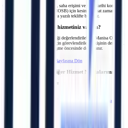
C.
Makine parkı, nakliye rotası, saha erişimi ve talep tarihi kontrol
edilir. Manisa Manisa OSB (MOSB) için kesin teslimat zamanı,
uygunluk incelemesinden sonra yazılı teklifte belirtilir.
S.
Operatörlü kiralama hizmetiniz var mı?
C.
Talebe göre operatör seçeneği değerlendirilebilir. Manisa OSB
(MOSB) içerisindeki tesisler için görevlendirilecek kişinin deneyim,
eğitim ve belge kapsamı sözleşme öncesinde doğrulanır.
Hemen Teklif İste
Manisa
Sayfasına Dön
Manisa
Bölgesindeki Diğer Hizmet Noktalarımız
Bölgedeki diğer OSB ve ilçeler için kiralama seçeneklerini
inceleyebilirsiniz.
Merkez (Manisa)
Turgutlu
Salihli
Akhisar
Soma
Saruhanlı
Alaşehir
Turgutlu OSB
Artı Platform - Ana Sayfa