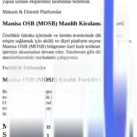
yapan uzman ekiplerimiz tarafından belirlenir.
Makaslı & Eklemli Platformlar
Manisa OSB (MOSB)
Manlift Kiralama Hizmeti
Özellikle
fabrika içlerinde ve üretim tesislerinde
dikey ve yatay
erişim sağlamak için akülü ve dizel platform seçenekleri sunuyoruz.
Manisa OSB (MOSB)
bölgesine özel hızlı teslimat imkanlarımızla
işleriniz aksamadan devam eder. Sinoboom gibi dünya
standartlarındaki markalarla çalışıyoruz.
Forklift & Telehandler
Manisa OSB (MOSB)
Kiralık Forklift Çözümleri
Bölgede yoğunlaşan
lojistik ve yükleme-boşaltma işleri
için farklı
tonajlarda dizel ve akülü
forklift kiralama
hizmeti sağlıyoruz.
Manisa
OSB (MOSB)
sınırlarındaki depolama tesisleri için sessiz çalışan ve
emisyon salınımı yapmayan akülü modeller en çok tercih edilen
ürünlerimizdir.
MMO Denetimli ve İş Güvenliği
Standartlarına Uygun Filo