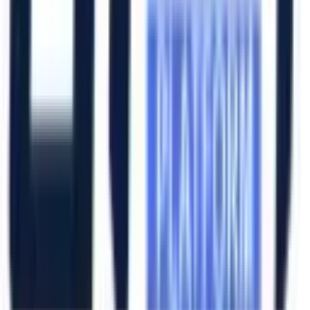
Katalog İndir
Hızlı Erişim
Ana Sayfa
Ürünler
Hizmetlerimiz
Hizmet Ağımız
Hakkımızda
Şubelerimiz
Eskişehir (Merkez)
İzmir (Ege Bölge)
Bursa (Marmara Bölge)