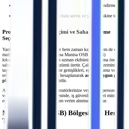
kontrolü
Deneyimli lojistik personeli ile güvenli indirme/bindirme
işlemleri
Olası makine arızalarında hızlı servis ve yedek makine tahsisi
imkanı
Projeye Özel Makine Seçimi ve Saha İnceleme
Seçeneği
Yanlış makine seçimi, projelerde hem zaman kaybına hem de ekstra
maliyetlere neden olabilir.
Manisa
Manisa OSB (MOSB)
lokasyonundaki projeleriniz için uzman ekibimiz, kiralama öncesi
sahayı inceleyerek en uygun çözümü üretir. Çalışılacak zeminin
taşıma kapasitesi, kapı ve koridor genişlikleri, eğim durumu ve
erişilecek maksimum yükseklik hesaplanarak
araziye uygun güçlü
platformlar
projenize yönlendirilir.
Ayrıca, makine teslimatında operatörlerinize veya ilgili personelinize
verilen teknik oryantasyon sayesinde, iş güvenliği riskleri minimize
edilerek makinelerden maksimum verim alınması sağlanır.
Manisa OSB (MOSB)
Bölgesi İçin Hemen
Teklif Alın