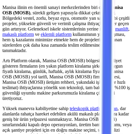
Manisa
ilinin en önemli
sanayi merkezlerinden
biri olan
Manisa
OSB (MOSB)
, sürekli gelişen yapısıyla dikkat çekmektedir.
Bölgedeki
vestel, zorlu, beyaz eşya, otomotiv yan sanayi
gibi çeşitli
projeler, yüksekte güvenli ve verimli çalışma ihtiyaçlarını her geçen
gün artırıyor. Geleneksel iskele sistemlerinin yerine modern
manlift
,
makaslı platform
ve
eklemli platform
kullanımının yaygınlaşması,
hem iş kazalarını minimize etmekte hem de projelerin planlanan
sürelerden çok daha kısa zamanda teslim edilmesine olanak
tanımaktadır.
Artı Platform olarak,
Manisa OSB (MOSB)
bölgesinde faaliyet
gösteren firmaların (en yakın platform kiralama şirketleri, uygun
fiyatlı kiralama, günlük, haftalık, aylık kiralama fiyatları, Manisa
OSB (MOSB) yol tarifi, Manisa OSB (MOSB) firmalar listesi,
Manisa OSB (MOSB) iletişim rehberi, yakındaki işletmelere hızlı
teslimat)
ihtiyaçlarına yönelik son teknoloji, tam bakımlı ve %100 iş
güvenliği uyumlu makine parkurumuzla kiralama çözümleri
üretiyoruz.
Yüksek manevra kabiliyetine sahip
teleskopik platformlardan
,
dar
alanlarda rahatça hareket edebilen akülü makaslı platformlara
kadar
geniş bir ürün yelpazesi sunmaktayız.
Manisa OSB (MOSB)
sınırlarındaki kapalı depo operasyonları, üretim bantları bakımı,
veya
açık şantiye projeleri
için en doğru makine seçimi, saha analizi