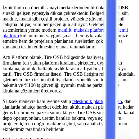
İzmir
ilinin en önemli
sanayi merkezlerinden
biri olan
Tire OSB
,
sürekli gelişen yapısıyla dikkat çekmektedir. Bölgedeki
gıda, süt,
makine, imalat
gibi çeşitli projeler, yüksekte güvenli ve verimli
çalışma ihtiyaçlarını her geçen gün artırıyor. Geleneksel iskele
sistemlerinin yerine modern
manlift
,
makaslı platform
ve
eklemli
platform
kullanımının yaygınlaşması, hem iş kazalarını minimize
etmekte hem de projelerin planlanan sürelerden çok daha kısa
zamanda teslim edilmesine olanak tanımaktadır.
Artı Platform olarak,
Tire OSB
bölgesinde faaliyet gösteren
firmaların (en yakın platform kiralama şirketleri, uygun fiyatlı
kiralama, günlük, haftalık, aylık kiralama fiyatları, Tire OSB yol
tarifi, Tire OSB firmalar listesi, Tire OSB iletişim rehberi, yakındaki
işletmelere hızlı teslimat)
ihtiyaçlarına yönelik son teknoloji, tam
bakımlı ve %100 iş güvenliği uyumlu makine parkurumuzla
kiralama çözümleri üretiyoruz.
Yüksek manevra kabiliyetine sahip
teleskopik platformlardan
,
dar
alanlarda rahatça hareket edebilen akülü makaslı platformlara
kadar
geniş bir ürün yelpazesi sunmaktayız.
Tire OSB
sınırlarındaki kapalı
depo operasyonları, üretim bantları bakımı,
veya açık şantiye
projeleri
için en doğru makine seçimi, saha analizi yapan uzman
ekiplerimiz tarafından belirlenir.