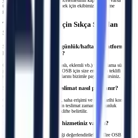
yakınız. Makine seçimi, saha incelemesinin kapsamı ve varsa
ücretini yazılı teklifte netleştirmek için ekibimizle iletişime
geçebilirsiniz.
Tire OSB
Bölgesi İçin Sıkça Sorulan
Sorular
S.
Tire OSB bölgesinde günlük/haftalık platform
kiralama fiyatları nedir?
C.
Fiyatlar makine tipine (makaslı, eklemli vb.) ve kiralama süresine
göre değişmektedir. İzmir Tire OSB için size en uygun teklifi
sunmak adına projenizin detaylarını bizimle paylaşabilirsiniz.
S.
Tire OSB bölgesine teslimat nasıl planlanır?
C.
Makine parkı, nakliye rotası, saha erişimi ve talep tarihi kontrol
edilir. İzmir Tire OSB için kesin teslimat zamanı, uygunluk
incelemesinden sonra yazılı teklifte belirtilir.
S.
Operatörlü kiralama hizmetiniz var mı?
C.
Talebe göre operatör seçeneği değerlendirilebilir. Tire OSB