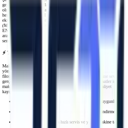
geçmenin ilk kuralı, kullanılan ekipmanların standartlara uygun
olmasıdır.
Tire OSB
makine kiralama
süreçlerinde Artı Platform,
her kiralama öncesi PDI (Teslimat Öncesi Bakım) işlemlerini
eksiksiz yapar. Makinelerimizin tamamı
Makina Mühendisleri Odası
(MMO)
tarafından periyodik olarak muayene edilmektedir ve CE /
EN280 sertifikasyonuna sahiptir.
Tire OSB
sahasında görev yapacak
araçlarımız, operatörün güvenliğini en üst düzeyde tutacak aşırı yük
sensörleri, eğim alarmları ve acil indirme valfleri ile donatılmıştır.
⚡
Tire OSB
Bölgesine Hızlı ve Kesintisiz Lojistik
Makine kiralama süreçlerinde en kritik faktörlerden biri zaman
yönetimidir. Artı Platform olarak kendi çekicilerimiz ve özel nakliye
filomuzla
Tire OSB
bölgesine
planlanan sürelerde makine sevkiyatı
gerçekleştiriyoruz. Özellikle
üretim hattı duruşlarında
, saatler içinde
makinenin projenizde hazır olmasını sağlayarak olası maliyet
kayıplarının önüne geçiyoruz.
İhtiyaca uygun kapasite, gerçek stok ve sevkiyat uygunluğu
kontrolü
Deneyimli lojistik personeli ile güvenli indirme/bindirme
işlemleri
Olası makine arızalarında hızlı servis ve yedek makine tahsisi
imkanı