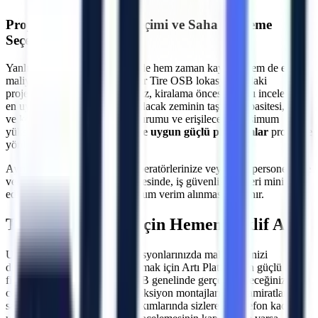
Projeye Özel Makine Seçimi ve Saha İnceleme
Seçeneği
Yanlış makine seçimi, projelerde hem zaman kaybına hem de ekstra
maliyetlere neden olabilir.
İzmir
Tire OSB
lokasyonundaki
projeleriniz için uzman ekibimiz, kiralama öncesi sahayı inceleyerek
en uygun çözümü üretir. Çalışılacak zeminin taşıma kapasitesi, kapı
ve koridor genişlikleri, eğim durumu ve erişilecek maksimum
yükseklik hesaplanarak
araziye uygun güçlü platformlar
projenize
yönlendirilir.
Ayrıca, makine teslimatında operatörlerinize veya ilgili personelinize
verilen teknik oryantasyon sayesinde, iş güvenliği riskleri minimize
edilerek makinelerden maksimum verim alınması sağlanır.
Tire OSB
Bölgesi İçin Hemen Teklif Alın
Uzun veya kısa dönemli operasyonlarınızda maliyetlerinizi
düşürürken verimliliğinizi artırmak için Artı Platform'un güçlü araç
filosundan yararlanın.
Tire OSB
genelinde gerçekleştireceğiniz dış
cephe onarımları, çelik konstrüksiyon montajları, çatı tamiratları ve
sanayi tipi üretim hatlarının bakımlarında sizlere bir telefon kadar