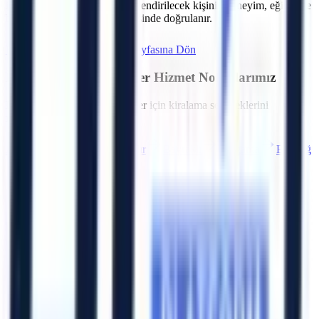
içerisindeki tesisler için görevlendirilecek kişinin deneyim, eğitim ve
belge kapsamı sözleşme öncesinde doğrulanır.
Hemen Teklif İste
İzmir
Sayfasına Dön
İzmir
Bölgesindeki Diğer Hizmet Noktalarımız
Bölgedeki diğer OSB ve ilçeler için kiralama seçeneklerini
inceleyebilirsiniz.
Aliağa
Balçova
Bayındır
Bayraklı
Bergama
Beydağ
Bornova
Buca
Artı Platform - Ana Sayfa
Katalog İndir
Hızlı Erişim