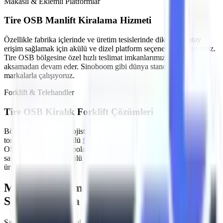
Makaslı & Eklemli Platformlar
Tire OSB
Manlift Kiralama Hizmeti
Özellikle
fabrika içlerinde ve üretim tesislerinde
dikey ve yatay
erişim sağlamak için akülü ve dizel platform seçenekleri sunuyoruz.
Tire OSB
bölgesine özel hızlı teslimat imkanlarımızla işleriniz
aksamadan devam eder. Sinoboom gibi dünya standartlarındaki
markalarla çalışıyoruz.
Forklift & Telehandler
Tire OSB
Kiralık Forklift Çözümleri
Bölgede yoğunlaşan
lojistik ve yükleme-boşaltma işleri
için farklı
tonajlarda dizel ve akülü
forklift kiralama
hizmeti sağlıyoruz.
Tire
OSB
sınırlarındaki depolama tesisleri için sessiz çalışan ve emisyon
salınımı yapmayan akülü modeller en çok tercih edilen
ürünlerimizdir.
MMO Denetimli ve İş Güvenliği
Standartlarına Uygun Filo
Şantiyelerde, endüstriyel tesislerde
yaşanan iş kazalarının önüne