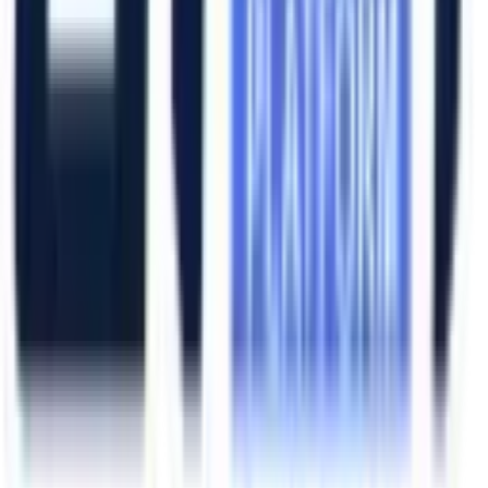
Ana Sayfa
Ürünler
Hizmetlerimiz
Hizmet Ağımız
Hakkımızda
Şubelerimiz
Eskişehir (Merkez)
İzmir (Ege Bölge)
Bursa (Marmara Bölge)
İzmir Kemalpaşa OSB
Bursa Nilüfer OSB
Eskişehir Organize Sanayi
Aliağa Sanayi Bölgesi
Bursa İnegöl OSB