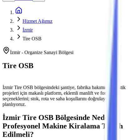
Ana Sayfa
Hizmet Ağımız
İzmir
Tire OSB
İzmir
-
Organize Sanayi Bölgesi
Tire OSB
Platform ve Forklift Kiralama
İzmir
Tire OSB
bölgesindeki şantiye, fabrika bakımı ve lojistik
projeleri için makaslı platform, eklemli manlift ve forklift
seçeneklerini; stok, rota ve saha koşullarını doğrulayarak
planlıyoruz.
İzmir
Tire OSB
Bölgesinde Neden
Profesyonel Makine Kiralama Tercih
Edilmeli?