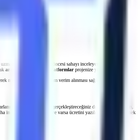
a
Beydağ
bölgesine
planlanan sürelerde makine sevkiyatı
et kayıplarının önüne geçiyoruz.
n uzman ekibimiz, kiralama öncesi sahayı inceleyerek en uygun
rak
araziye uygun güçlü platformlar
projenize yönlendirilir.
dilerek makinelerden maksimum verim alınması sağlanır.
arlanın.
Beydağ
genelinde gerçekleştireceğiniz dış cephe onarımları,
aha incelemesinin kapsamı ve varsa ücretini yazılı teklifte netleştirmek