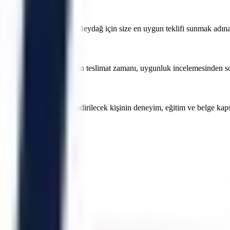
a fiyatları nedir?
öre değişmektedir. İzmir Beydağ için size en uygun teklifi sunmak adına 
lir. İzmir Beydağ için kesin teslimat zamanı, uygunluk incelemesinden sonra
eki projeler için görevlendirilecek kişinin deneyim, eğitim ve belge ka
rsiniz.
Buca
Çeşme