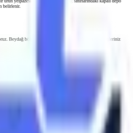
ir ürün yelpazesi sunmaktayız.
Beydağ
sınırlarındaki kapalı depo
belirlenir.
oruz.
Beydağ
bölgesine özel hızlı teslimat imkanlarımızla işleriniz
arındaki depolama tesisleri için sessiz çalışan ve emisyon salınımı
eydağ
makine kiralama
süreçlerinde Artı Platform, her kiralama
yodik olarak muayene edilmektedir ve CE / EN280 sertifikasyonuna
 indirme valfleri ile donatılmıştır.