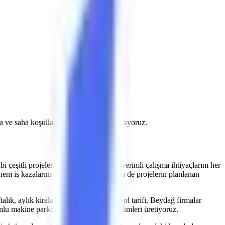
ota ve saha koşullarını doğrulayarak planlıyoruz.
bi çeşitli projeler, yüksekte güvenli ve verimli çalışma ihtiyaçlarını her
hem iş kazalarını minimize etmekte hem de projelerin planlanan
talık, aylık kiralama fiyatları, Beydağ yol tarifi, Beydağ firmalar
umlu makine parkurumuzla kiralama çözümleri üretiyoruz.