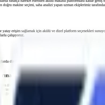
nlarda rahatça hareket edebilen akülü makaslı platformlara
kadar geniş b
en doğru makine seçimi, saha analizi yapan uzman ekiplerimiz tarafından 
e yatay erişim sağlamak için akülü ve dizel platform seçenekleri sunuy
rla çalışıyoruz.
ajlarda dizel ve akülü
forklift kiralama
hizmeti sağlıyoruz.
Beydağ
sınırl
arına Uygun Filo
nin ilk kuralı, kullanılan ekipmanların standartlara uygun olmasıdır.
B
nelerimizin tamamı
Makina Mühendisleri Odası (MMO)
tarafından peri
ğini en üst düzeyde tutacak aşırı yük sensörleri, eğim alarmları ve acil