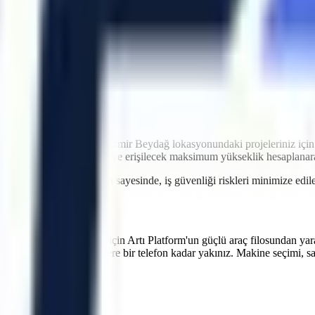
idir. Artı Platform olarak kendi çekicilerimiz ve özel nakliye filomuzl
atler içinde makinenin projenizde hazır olmasını sağlayarak olası maliy
ntrolü
ri
imkanı
ği
iyetlere neden olabilir.
İzmir
Beydağ
lokasyonundaki projeleriniz içi
r genişlikleri, eğim durumu ve erişilecek maksimum yükseklik hesaplana
 verilen teknik oryantasyon sayesinde, iş güvenliği riskleri minimize e
verimliliğinizi artırmak için Artı Platform'un güçlü araç filosundan yar
atlarının bakımlarında sizlere bir telefon kadar yakınız. Makine seçimi, s