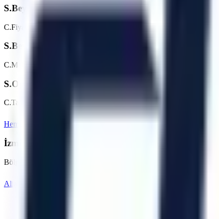
S.
Beydağ bölgesinde günlük/haftalık platform kiralam
C.
Fiyatlar makine tipine (makaslı, eklemli vb.) ve kiralama süresine g
S.
Beydağ bölgesine teslimat nasıl planlanır?
C.
Makine parkı, nakliye rotası, saha erişimi ve talep tarihi kontrol edi
S.
Operatörlü kiralama hizmetiniz var mı?
C.
Talebe göre operatör seçeneği değerlendirilebilir. Beydağ bölgesind
Hemen Teklif İste
İzmir
Sayfasına Dön
İzmir
Bölgesindeki Diğer Hizmet Noktalarımız
Bölgedeki diğer OSB ve ilçeler için kiralama seçeneklerini inceleyebili
Aliağa
Balçova
Bayındır
Bayraklı
Bergama
Bornova
Artı Platform - Ana Sayfa