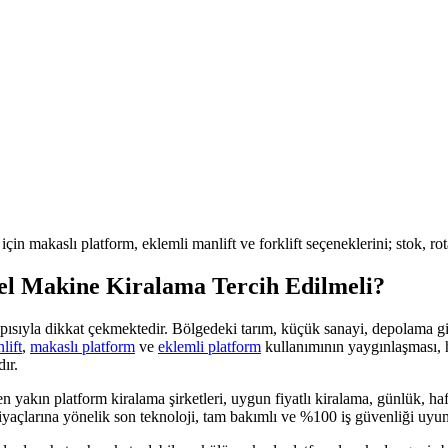
 için makaslı platform, eklemli manlift ve forklift seçeneklerini; stok, r
el Makine Kiralama Tercih Edilmeli?
yapısıyla dikkat çekmektedir. Bölgedeki
tarım, küçük sanayi, depolama
gi
lift
,
makaslı platform
ve
eklemli platform
kullanımının yaygınlaşması, 
ır.
en yakın platform kiralama şirketleri, uygun fiyatlı kiralama, günlük, haf
iyaçlarına yönelik son teknoloji, tam bakımlı ve %100 iş güvenliği uy