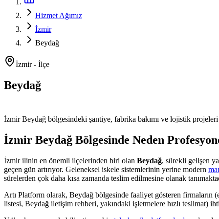
Hizmet Ağımız
İzmir
Beydağ
İzmir
-
İlçe
Beydağ
Platform ve Forklift Kiralama
İzmir
Beydağ
bölgesindeki şantiye, fabrika bakımı ve lojistik projeleri
İzmir
Beydağ
Bölgesinde Neden Profesyon
İzmir
ilinin en önemli
ilçelerinden
biri olan
Beydağ
, sürekli gelişen 
geçen gün artırıyor. Geleneksel iskele sistemlerinin yerine modern
man
sürelerden çok daha kısa zamanda teslim edilmesine olanak tanımaktad
Artı Platform olarak,
Beydağ
bölgesinde faaliyet gösteren firmaların (
listesi, Beydağ iletişim rehberi, yakındaki işletmelere hızlı teslimat)
iht