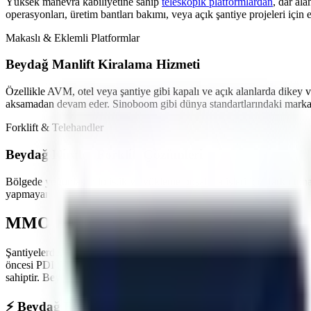
Yüksek manevra kabiliyetine sahip
teleskopik platformlardan
,
dar ala
operasyonları, üretim bantları bakımı,
veya açık şantiye projeleri
için 
Makaslı & Eklemli Platformlar
Beydağ
Manlift Kiralama Hizmeti
Özellikle
AVM, otel veya şantiye gibi kapalı ve açık alanlarda
dikey v
aksamadan devam eder. Sinoboom gibi dünya standartlarındaki markala
Forklift & Telehandler
Beydağ
Kiralık Forklift Çözümleri
Bölgede yoğunlaşan
lojistik ve yükleme-boşaltma işleri
için farklı ton
yapmayan akülü modeller en çok tercih edilen ürünlerimizdir.
MMO Denetimli ve İş Güvenliği Standartl
Şantiyelerde, endüstriyel tesislerde
yaşanan iş kazalarının önüne geçme
öncesi PDI (Teslimat Öncesi Bakım) işlemlerini eksiksiz yapar. Maki
sahiptir.
Beydağ
sahasında görev yapacak araçlarımız, operatörün güvenli
⚡
Beydağ
Bölgesine Hızlı ve Kesintisiz Lojistik