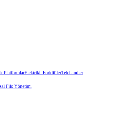
 Platformlar
Elektrikli Forkliftler
Telehandler
al Filo Yönetimi