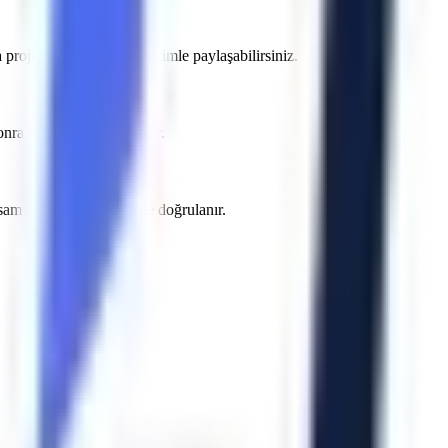
projenizin detaylarını bizimle paylaşabilirsiniz.
 yazılı teklifte belirtilir.
psamı sözleşme öncesinde doğrulanır.