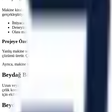
Makine kiralama süreçlerinde en kritik faktörlerden biri zaman yönetim
gerçekleştiriyoruz. Özellikle
acil müdahale gerektiren onarımlarda
, sa
İhtiyaca uygun kapasite, gerçek stok ve sevkiyat uygunluğu ko
Deneyimli lojistik personeli ile güvenli indirme/bindirme işlemle
Olası makine arızalarında hızlı servis ve yedek makine tahsisi 
Projeye Özel Makine Seçimi ve Saha İnceleme Seçene
Yanlış makine seçimi, projelerde hem zaman kaybına hem de ekstra mal
çözümü üretir. Çalışılacak zeminin taşıma kapasitesi, kapı ve korido
Ayrıca, makine teslimatında operatörlerinize veya ilgili personelinize
Beydağ
Bölgesi İçin Hemen Teklif Alın
Uzun veya kısa dönemli operasyonlarınızda maliyetlerinizi düşürürken 
çelik konstrüksiyon montajları, çatı tamiratları ve sanayi tipi üretim h
için ekibimizle iletişime geçebilirsiniz.
Beydağ
Bölgesi İçin Sıkça Sorulan Sorular