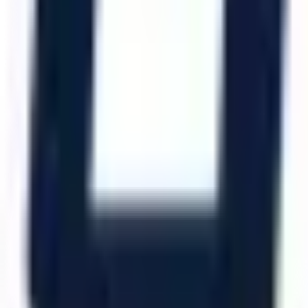
Katalog İndir
Hızlı Erişim
Ana Sayfa
Ürünler
Hizmetlerimiz
Hizmet Ağımız
Hakkımızda
Şubelerimiz
Eskişehir (Merkez)
İzmir (Ege Bölge)
Bursa (Marmara Bölge)
İzmir Kemalpaşa OSB
Bursa Nilüfer OSB
Eskişehir Organize Sanayi