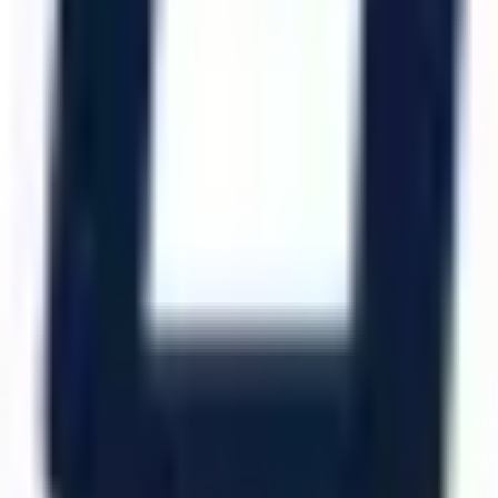
Katalog İndir
Hızlı Erişim
Ana Sayfa
Ürünler
Hizmetlerimiz
Hizmet Ağımız
Hakkımızda
Şubelerimiz
Eskişehir (Merkez)
İzmir (Ege Bölge)
Bursa (Marmara Bölge)
İzmir Kemalpaşa OSB
Bursa Nilüfer OSB
Eskişehir Organize Sanayi