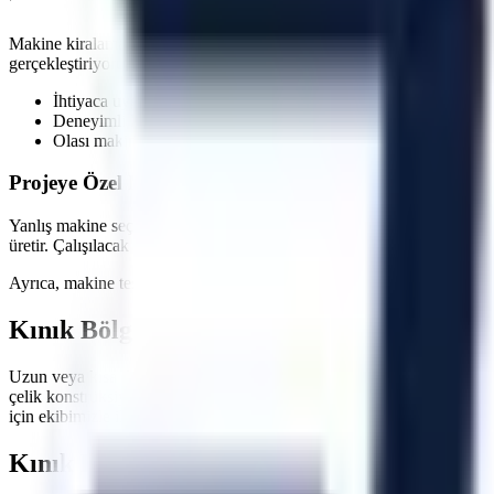
Makine kiralama süreçlerinde en kritik faktörlerden biri zaman yönetim
gerçekleştiriyoruz. Özellikle
acil müdahale gerektiren onarımlarda
, sa
İhtiyaca uygun kapasite, gerçek stok ve sevkiyat uygunluğu ko
Deneyimli lojistik personeli ile güvenli indirme/bindirme işlemle
Olası makine arızalarında hızlı servis ve yedek makine tahsisi 
Projeye Özel Makine Seçimi ve Saha İnceleme Seçene
Yanlış makine seçimi, projelerde hem zaman kaybına hem de ekstra mal
üretir. Çalışılacak zeminin taşıma kapasitesi, kapı ve koridor genişl
Ayrıca, makine teslimatında operatörlerinize veya ilgili personelinize
Kınık
Bölgesi İçin Hemen Teklif Alın
Uzun veya kısa dönemli operasyonlarınızda maliyetlerinizi düşürürken 
çelik konstrüksiyon montajları, çatı tamiratları ve sanayi tipi üretim h
için ekibimizle iletişime geçebilirsiniz.
Kınık
Bölgesi İçin Sıkça Sorulan Sorular