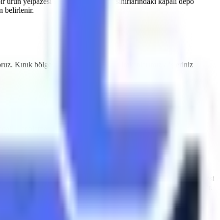
ir ürün yelpazesi sunmaktayız.
Kınık
sınırlarındaki kapalı depo
belirlenir.
oruz.
Kınık
bölgesine özel hızlı teslimat imkanlarımızla işleriniz
ndaki depolama tesisleri için sessiz çalışan ve emisyon salınımı
nık
makine kiralama
süreçlerinde Artı Platform, her kiralama öncesi
larak muayene edilmektedir ve CE / EN280 sertifikasyonuna sahiptir.
lfleri ile donatılmıştır.