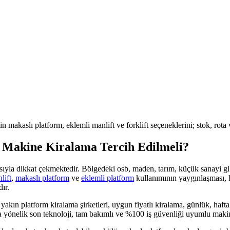
çin makaslı platform, eklemli manlift ve forklift seçeneklerini; stok, rot
 Makine Kiralama Tercih Edilmeli?
pısıyla dikkat çekmektedir. Bölgedeki
osb, maden, tarım, küçük sanayi
gi
lift
,
makaslı platform
ve
eklemli platform
kullanımının yaygınlaşması, 
ır.
yakın platform kiralama şirketleri, uygun fiyatlı kiralama, günlük, haftalık
a yönelik son teknoloji, tam bakımlı ve %100 iş güvenliği uyumlu mak