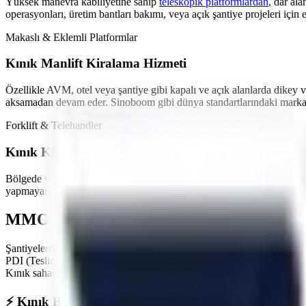
Yüksek manevra kabiliyetine sahip
teleskopik platformlardan
,
dar ala
operasyonları, üretim bantları bakımı,
veya açık şantiye projeleri
için 
Makaslı & Eklemli Platformlar
Kınık
Manlift Kiralama Hizmeti
Özellikle
AVM, otel veya şantiye gibi kapalı ve açık alanlarda
dikey v
aksamadan devam eder. Sinoboom gibi dünya standartlarındaki markala
Forklift & Telehandler
Kınık
Kiralık Forklift Çözümleri
Bölgede yoğunlaşan
lojistik ve yükleme-boşaltma işleri
için farklı ton
yapmayan akülü modeller en çok tercih edilen ürünlerimizdir.
MMO Denetimli ve İş Güvenliği Standartl
Şantiyelerde, endüstriyel tesislerde
yaşanan iş kazalarının önüne geçme
PDI (Teslimat Öncesi Bakım) işlemlerini eksiksiz yapar. Makineleri
Kınık
sahasında görev yapacak araçlarımız, operatörün güvenliğini en üs
⚡
Kınık
Bölgesine Hızlı ve Kesintisiz Lojistik