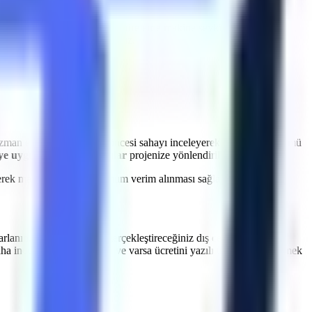
a
Kınık
bölgesine
planlanan sürelerde makine sevkiyatı
et kayıplarının önüne geçiyoruz.
uzman ekibimiz, kiralama öncesi sahayı inceleyerek en uygun çözümü
ye uygun güçlü platformlar
projenize yönlendirilir.
dilerek makinelerden maksimum verim alınması sağlanır.
arlanın.
Kınık
genelinde gerçekleştireceğiniz dış cephe onarımları,
aha incelemesinin kapsamı ve varsa ücretini yazılı teklifte netleştirmek