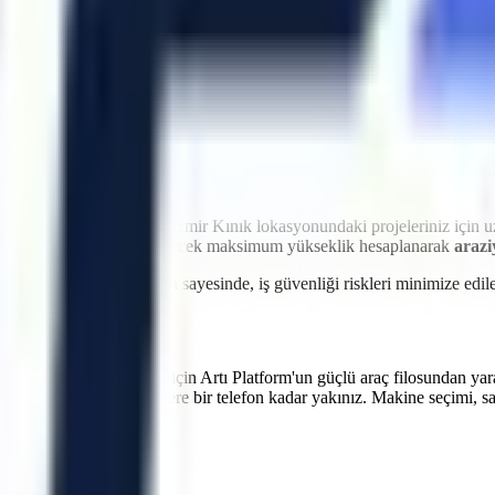
idir. Artı Platform olarak kendi çekicilerimiz ve özel nakliye filomuzl
atler içinde makinenin projenizde hazır olmasını sağlayarak olası maliy
ntrolü
ri
imkanı
ği
iyetlere neden olabilir.
İzmir
Kınık
lokasyonundaki projeleriniz için 
ikleri, eğim durumu ve erişilecek maksimum yükseklik hesaplanarak
arazi
 verilen teknik oryantasyon sayesinde, iş güvenliği riskleri minimize e
verimliliğinizi artırmak için Artı Platform'un güçlü araç filosundan yar
atlarının bakımlarında sizlere bir telefon kadar yakınız. Makine seçimi, s