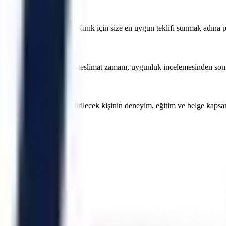
fiyatları nedir?
öre değişmektedir. İzmir Kınık için size en uygun teklifi sunmak adına pr
ir. İzmir Kınık için kesin teslimat zamanı, uygunluk incelemesinden sonra y
ki projeler için görevlendirilecek kişinin deneyim, eğitim ve belge kaps
rsiniz.
Bornova
Buca