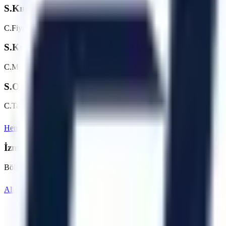
S.
Kınık bölgesinde günlük/haftalık platform kiralama 
C.
Fiyatlar makine tipine (makaslı, eklemli vb.) ve kiralama süresine g
S.
Kınık bölgesine teslimat nasıl planlanır?
C.
Makine parkı, nakliye rotası, saha erişimi ve talep tarihi kontrol edil
S.
Operatörlü kiralama hizmetiniz var mı?
C.
Talebe göre operatör seçeneği değerlendirilebilir. Kınık bölgesinde
Hemen Teklif İste
İzmir
Sayfasına Dön
İzmir
Bölgesindeki Diğer Hizmet Noktalarımız
Bölgedeki diğer OSB ve ilçeler için kiralama seçeneklerini inceleyebili
Aliağa
Balçova
Bayındır
Bayraklı
Bergama
Beydağ
Artı Platform - Ana Sayfa