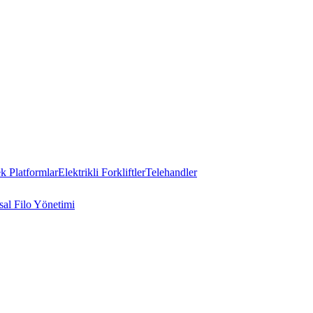
 Platformlar
Elektrikli Forkliftler
Telehandler
al Filo Yönetimi