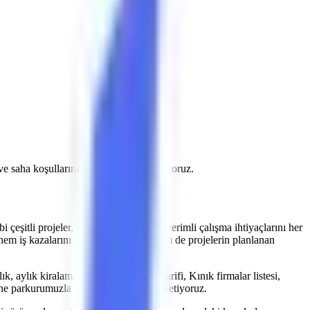
a ve saha koşullarını doğrulayarak planlıyoruz.
bi çeşitli projeler, yüksekte güvenli ve verimli çalışma ihtiyaçlarını her
hem iş kazalarını minimize etmekte hem de projelerin planlanan
, aylık kiralama fiyatları, Kınık yol tarifi, Kınık firmalar listesi,
ine parkurumuzla kiralama çözümleri üretiyoruz.