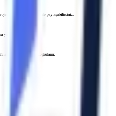
ojenizin detaylarını bizimle paylaşabilirsiniz.
azılı teklifte belirtilir.
amı sözleşme öncesinde doğrulanır.