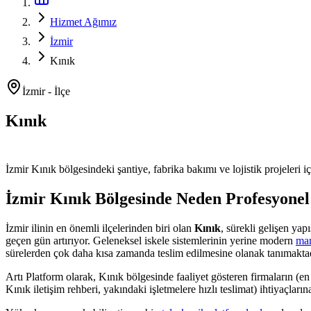
Hizmet Ağımız
İzmir
Kınık
İzmir
-
İlçe
Kınık
Platform ve Forklift Kiralama
İzmir
Kınık
bölgesindeki şantiye, fabrika bakımı ve lojistik projeleri i
İzmir
Kınık
Bölgesinde Neden Profesyonel
İzmir
ilinin en önemli
ilçelerinden
biri olan
Kınık
, sürekli gelişen ya
geçen gün artırıyor. Geleneksel iskele sistemlerinin yerine modern
man
sürelerden çok daha kısa zamanda teslim edilmesine olanak tanımaktad
Artı Platform olarak,
Kınık
bölgesinde faaliyet gösteren firmaların (en 
Kınık iletişim rehberi, yakındaki işletmelere hızlı teslimat)
ihtiyaçların