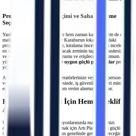
imkanı
Projeye Özel Makine Seçimi ve Saha İnceleme
Seçeneği
Yanlış makine seçimi, projelerde hem zaman kaybına hem de ekstra
maliyetlere neden olabilir.
İzmir
Karaburun
lokasyonundaki
projeleriniz için uzman ekibimiz, kiralama öncesi sahayı inceleyerek
en uygun çözümü üretir. Çalışılacak zeminin taşıma kapasitesi, kapı
ve koridor genişlikleri, eğim durumu ve erişilecek maksimum
yükseklik hesaplanarak
araziye uygun güçlü platformlar
projenize
yönlendirilir.
Ayrıca, makine teslimatında operatörlerinize veya ilgili personelinize
verilen teknik oryantasyon sayesinde, iş güvenliği riskleri minimize
edilerek makinelerden maksimum verim alınması sağlanır.
Karaburun
Bölgesi İçin Hemen Teklif
Alın
Uzun veya kısa dönemli operasyonlarınızda maliyetlerinizi
düşürürken verimliliğinizi artırmak için Artı Platform'un güçlü araç
filosundan yararlanın.
Karaburun
genelinde gerçekleştireceğiniz dış