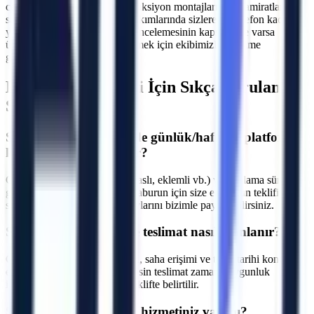
cephe onarımları, çelik konstrüksiyon montajları, çatı tamiratları ve
sanayi tipi üretim hatlarının bakımlarında sizlere bir telefon kadar
yakınız. Makine seçimi, saha incelemesinin kapsamı ve varsa
ücretini yazılı teklifte netleştirmek için ekibimizle iletişime
geçebilirsiniz.
Karaburun
Bölgesi İçin Sıkça Sorulan
Sorular
S.
Karaburun bölgesinde günlük/haftalık platform
kiralama fiyatları nedir?
C.
Fiyatlar makine tipine (makaslı, eklemli vb.) ve kiralama süresine
göre değişmektedir. İzmir Karaburun için size en uygun teklifi
sunmak adına projenizin detaylarını bizimle paylaşabilirsiniz.
S.
Karaburun bölgesine teslimat nasıl planlanır?
C.
Makine parkı, nakliye rotası, saha erişimi ve talep tarihi kontrol
edilir. İzmir Karaburun için kesin teslimat zamanı, uygunluk
incelemesinden sonra yazılı teklifte belirtilir.
S.
Operatörlü kiralama hizmetiniz var mı?