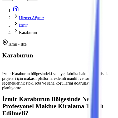
Ana Sayfa
Hizmet Ağımız
İzmir
Karaburun
İzmir
-
İlçe
Karaburun
Platform ve Forklift Kiralama
İzmir
Karaburun
bölgesindeki şantiye, fabrika bakımı ve lojistik
projeleri için makaslı platform, eklemli manlift ve forklift
seçeneklerini; stok, rota ve saha koşullarını doğrulayarak
planlıyoruz.
İzmir
Karaburun
Bölgesinde Neden
Profesyonel Makine Kiralama Tercih
Edilmeli?