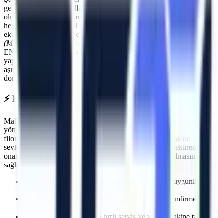
geçmenin ilk kuralı, kullanılan ekipmanların standartlara uygun
olmasıdır.
Karaburun
makine kiralama
süreçlerinde Artı Platform,
her kiralama öncesi PDI (Teslimat Öncesi Bakım) işlemlerini
eksiksiz yapar. Makinelerimizin tamamı
Makina Mühendisleri Odası
(MMO)
tarafından periyodik olarak muayene edilmektedir ve CE /
EN280 sertifikasyonuna sahiptir.
Karaburun
sahasında görev
yapacak araçlarımız, operatörün güvenliğini en üst düzeyde tutacak
aşırı yük sensörleri, eğim alarmları ve acil indirme valfleri ile
donatılmıştır.
⚡
Karaburun
Bölgesine Hızlı ve Kesintisiz Lojistik
Makine kiralama süreçlerinde en kritik faktörlerden biri zaman
yönetimidir. Artı Platform olarak kendi çekicilerimiz ve özel nakliye
filomuzla
Karaburun
bölgesine
planlanan sürelerde makine
sevkiyatı gerçekleştiriyoruz. Özellikle
acil müdahale gerektiren
onarımlarda
, saatler içinde makinenin projenizde hazır olmasını
sağlayarak olası maliyet kayıplarının önüne geçiyoruz.
İhtiyaca uygun kapasite, gerçek stok ve sevkiyat uygunluğu
kontrolü
Deneyimli lojistik personeli ile güvenli indirme/bindirme
işlemleri
Olası makine arızalarında hızlı servis ve yedek makine tahsisi