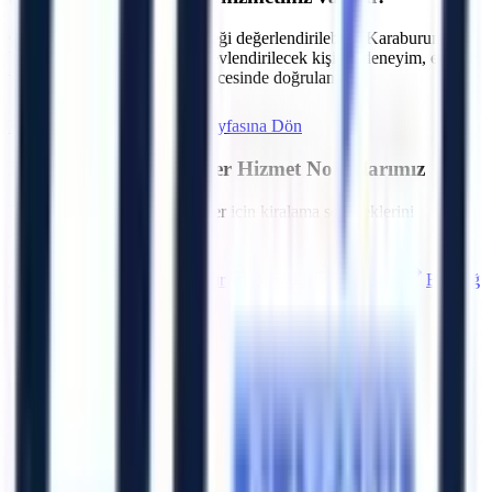
C.
Talebe göre operatör seçeneği değerlendirilebilir. Karaburun
bölgesindeki projeler için görevlendirilecek kişinin deneyim, eğitim
ve belge kapsamı sözleşme öncesinde doğrulanır.
Hemen Teklif İste
İzmir
Sayfasına Dön
İzmir
Bölgesindeki Diğer Hizmet Noktalarımız
Bölgedeki diğer OSB ve ilçeler için kiralama seçeneklerini
inceleyebilirsiniz.
Aliağa
Balçova
Bayındır
Bayraklı
Bergama
Beydağ
Bornova
Buca
Artı Platform - Ana Sayfa
Katalog İndir