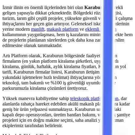
İzmir
ilinin en önemli
ilçelerinden
biri olan
Karaburun
, sürekli
gelişen yapısıyla dikkat çekmektedir. Bölgedeki
rüzgar enerjisi,
turizm, tarım
gibi çeşitli projeler, yüksekte güvenli ve verimli çalışma
ihtiyaçlarını her geçen gün artırıyor. Geleneksel iskele sistemlerinin
yerine modern
manlift
,
makaslı platform
ve
eklemli platform
kullanımının yaygınlaşması, hem iş kazalarını minimize etmekte hem
de projelerin planlanan sürelerden çok daha kısa zamanda teslim
edilmesine olanak tanımaktadır.
Artı Platform olarak,
Karaburun
bölgesinde faaliyet gösteren
firmaların (en yakın platform kiralama şirketleri, uygun fiyatlı
kiralama, günlük, haftalık, aylık kiralama fiyatları, Karaburun yol
tarifi, Karaburun firmalar listesi, Karaburun iletişim rehberi,
yakındaki işletmelere hızlı teslimat)
ihtiyaçlarına yönelik son
teknoloji, tam bakımlı ve %100 iş güvenliği uyumlu makine
parkurumuzla kiralama çözümleri üretiyoruz.
Yüksek manevra kabiliyetine sahip
teleskopik platformlardan
,
dar
alanlarda rahatça hareket edebilen akülü makaslı platformlara
kadar
geniş bir ürün yelpazesi sunmaktayız.
Karaburun
sınırlarındaki
kapalı depo operasyonları, üretim bantları bakımı,
veya açık şantiye
projeleri
için en doğru makine seçimi, saha analizi yapan uzman
ekiplerimiz tarafından belirlenir.