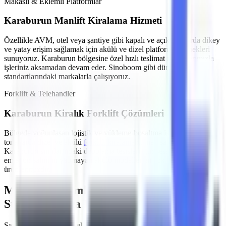
Makaslı & Eklemli Platformlar
Karaburun
Manlift Kiralama Hizmeti
Özellikle
AVM, otel veya şantiye gibi kapalı ve açık alanlarda
dikey
ve yatay erişim sağlamak için akülü ve dizel platform seçenekleri
sunuyoruz.
Karaburun
bölgesine özel hızlı teslimat imkanlarımızla
işleriniz aksamadan devam eder. Sinoboom gibi dünya
standartlarındaki markalarla çalışıyoruz.
Forklift & Telehandler
Karaburun
Kiralık Forklift Çözümleri
Bölgede yoğunlaşan
lojistik ve yükleme-boşaltma işleri
için farklı
tonajlarda dizel ve akülü
forklift kiralama
hizmeti sağlıyoruz.
Karaburun
sınırlarındaki depolama tesisleri için sessiz çalışan ve
emisyon salınımı yapmayan akülü modeller en çok tercih edilen
ürünlerimizdir.
MMO Denetimli ve İş Güvenliği
Standartlarına Uygun Filo
Şantiyelerde, endüstriyel tesislerde
yaşanan iş kazalarının önüne