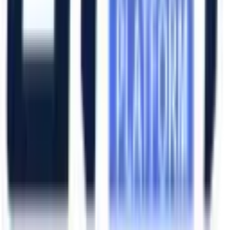
Hızlı Erişim
Ana Sayfa
Ürünler
Hizmetlerimiz
Hizmet Ağımız
Hakkımızda
Şubelerimiz
Eskişehir (Merkez)
İzmir (Ege Bölge)
Bursa (Marmara Bölge)
İzmir Kemalpaşa OSB
Bursa Nilüfer OSB
Eskişehir Organize Sanayi
Aliağa Sanayi Bölgesi
Bursa İnegöl OSB