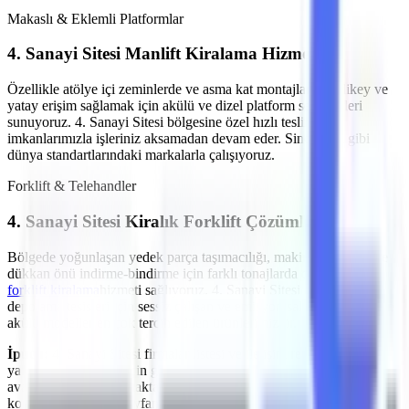
Makaslı & Eklemli Platformlar
4. Sanayi Sitesi
Manlift Kiralama Hizmeti
Özellikle
atölye içi zeminlerde ve asma kat montajlarında
dikey ve
yatay erişim sağlamak için akülü ve dizel platform seçenekleri
sunuyoruz.
4. Sanayi Sitesi
bölgesine özel hızlı teslimat
imkanlarımızla işleriniz aksamadan devam eder. Sinoboom gibi
dünya standartlarındaki markalarla çalışıyoruz.
Forklift & Telehandler
4. Sanayi Sitesi
Kiralık Forklift Çözümleri
Bölgede yoğunlaşan
yedek parça taşımacılığı, makine sevkiyatı ve
dükkan önü indirme-bindirme
için farklı tonajlarda dizel ve akülü
forklift kiralama
hizmeti sağlıyoruz.
4. Sanayi Sitesi
sınırlarındaki
depolama tesisleri için sessiz çalışan ve emisyon salınımı yapmayan
akülü modeller en çok tercih edilen ürünlerimizdir.
İpucu:
4. Sanayi Sitesi
firmalar listesi ve iletişim rehberindeki
yakındaki işletmeler için günlük, haftalık ve aylık özel iskonto
avantajlarımız bulunmaktadır.
4. Sanayi Sitesi
yol tarifi
veya
konum bilgisine bu sayfanın alt kısmındaki harita üzerinden