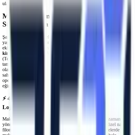
ulaşabilirsiniz.
MMO Denetimli ve İş Güvenliği
Standartlarına Uygun Filo
Şantiyelerde, endüstriyel tesislerde
ve küçük sanayi atölyelerinde
yaşanan iş kazalarının önüne geçmenin ilk kuralı, kullanılan
ekipmanların standartlara uygun olmasıdır.
4. Sanayi Sitesi
makine
kiralama
süreçlerinde Artı Platform, her kiralama öncesi PDI
(Teslimat Öncesi Bakım) işlemlerini eksiksiz yapar. Makinelerimizin
tamamı
Makina Mühendisleri Odası (MMO)
tarafından periyodik
olarak muayene edilmektedir ve CE / EN280 sertifikasyonuna
sahiptir.
4. Sanayi Sitesi
sahasında görev yapacak araçlarımız,
operatörün güvenliğini en üst düzeyde tutacak aşırı yük sensörleri,
eğim alarmları ve acil indirme valfleri ile donatılmıştır.
⚡
4. Sanayi Sitesi
Bölgesine Hızlı ve Kesintisiz
Lojistik
Makine kiralama süreçlerinde en kritik faktörlerden biri zaman
yönetimidir. Artı Platform olarak kendi çekicilerimiz ve özel nakliye
filomuzla
4. Sanayi Sitesi
sanayi sitesine
planlanan sürelerde