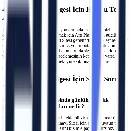
4. Sanayi Sitesi
Bölgesi İçin Hemen Teklif
Alın
Uzun veya kısa dönemli operasyonlarınızda maliyetlerinizi
düşürürken verimliliğinizi artırmak için Artı Platform'un güçlü araç
filosundan yararlanın.
4. Sanayi Sitesi
genelinde gerçekleştireceğiniz
dış cephe onarımları, çelik konstrüksiyon montajları, çatı tamiratları
ve sanayi tipi üretim hatlarının bakımlarında sizlere bir telefon kadar
yakınız. Makine seçimi, saha incelemesinin kapsamı ve varsa
ücretini yazılı teklifte netleştirmek için ekibimizle iletişime
geçebilirsiniz.
4. Sanayi Sitesi
Bölgesi İçin Sıkça Sorulan
Sorular
S.
4. Sanayi Sitesi bölgesinde günlük/haftalık
platform kiralama fiyatları nedir?
C.
Fiyatlar makine tipine (makaslı, eklemli vb.) ve kiralama süresine
göre değişmektedir. İzmir 4. Sanayi Sitesi için size en uygun teklifi
sunmak adına projenizin detaylarını bizimle paylaşabilirsiniz.