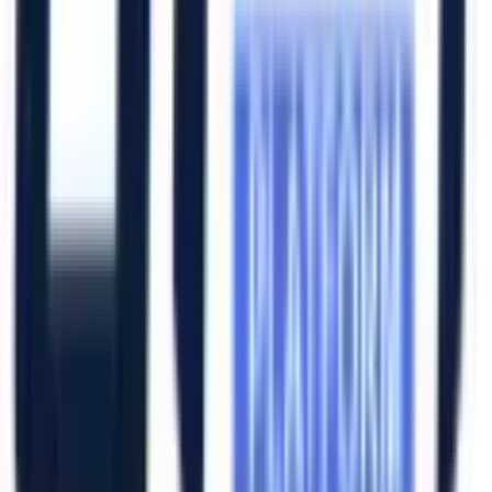
Artı Platform - Ana Sayfa
Katalog İndir
Hızlı Erişim
Ana Sayfa
Ürünler
Hizmetlerimiz
Hizmet Ağımız
Hakkımızda
Şubelerimiz
Eskişehir (Merkez)
İzmir (Ege Bölge)
Bursa (Marmara Bölge)