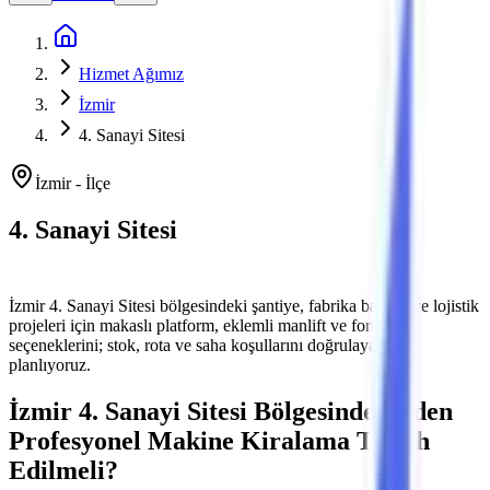
Ana Sayfa
Hizmet Ağımız
İzmir
4. Sanayi Sitesi
İzmir
-
İlçe
4. Sanayi Sitesi
Platform ve Forklift Kiralama
İzmir
4. Sanayi Sitesi
bölgesindeki şantiye, fabrika bakımı ve lojistik
projeleri için makaslı platform, eklemli manlift ve forklift
seçeneklerini; stok, rota ve saha koşullarını doğrulayarak
planlıyoruz.
İzmir
4. Sanayi Sitesi
Bölgesinde Neden
Profesyonel Makine Kiralama Tercih
Edilmeli?