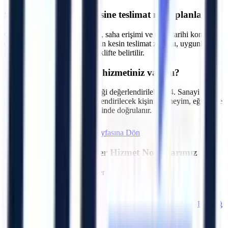
S.
4. Sanayi Sitesi bölgesine teslimat nasıl planlanır?
C.
Makine parkı, nakliye rotası, saha erişimi ve talep tarihi kontrol
edilir. İzmir 4. Sanayi Sitesi için kesin teslimat zamanı, uygunluk
incelemesinden sonra yazılı teklifte belirtilir.
S.
Operatörlü kiralama hizmetiniz var mı?
C.
Talebe göre operatör seçeneği değerlendirilebilir. 4. Sanayi Sitesi
içerisindeki tesisler için görevlendirilecek kişinin deneyim, eğitim ve
belge kapsamı sözleşme öncesinde doğrulanır.
Hemen Teklif İste
İzmir
Sayfasına Dön
İzmir
Bölgesindeki Diğer Hizmet Noktalarımız
Bölgedeki diğer OSB ve ilçeler için kiralama seçeneklerini
inceleyebilirsiniz.
Aliağa
Balçova
Bayındır
Bayraklı
Bergama
Beydağ
Bornova
Buca