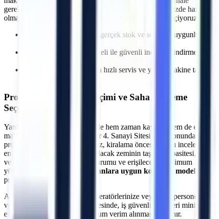
makine sevkiyatı gerçekleştiriyoruz. Özellikle
acil müdahale
gerektiren onarımlarda
, saatler içinde makinenin projenizde hazır
olmasını sağlayarak olası maliyet kayıplarının önüne geçiyoruz.
İhtiyaca uygun kapasite, gerçek stok ve sevkiyat uygunluğu
kontrolü
Deneyimli lojistik personeli ile güvenli indirme/bindirme
işlemleri
Olası makine arızalarında hızlı servis ve yedek makine tahsisi
imkanı
Projeye Özel Makine Seçimi ve Saha İnceleme
Seçeneği
Yanlış makine seçimi, projelerde hem zaman kaybına hem de ekstra
maliyetlere neden olabilir.
İzmir
4. Sanayi Sitesi
lokasyonundaki
projeleriniz için uzman ekibimiz, kiralama öncesi sahayı inceleyerek
en uygun çözümü üretir. Çalışılacak zeminin taşıma kapasitesi, kapı
ve koridor genişlikleri, eğim durumu ve erişilecek maksimum
yükseklik hesaplanarak
dar alanlara uygun kompakt modeller
projenize yönlendirilir.
Ayrıca, makine teslimatında operatörlerinize veya ilgili personelinize
verilen teknik oryantasyon sayesinde, iş güvenliği riskleri minimize
edilerek makinelerden maksimum verim alınması sağlanır.