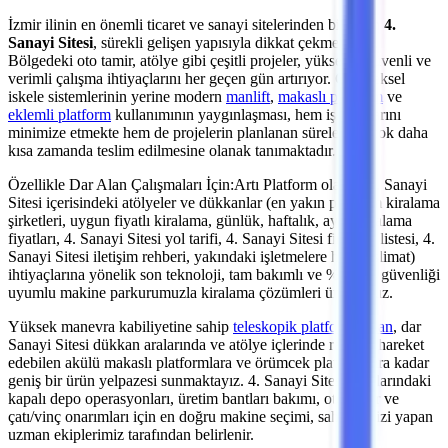
İzmir
ilinin en önemli
ticaret ve sanayi sitelerinden
biri olan
4.
Sanayi Sitesi
, sürekli gelişen yapısıyla dikkat çekmektedir.
Bölgedeki
oto tamir, atölye
gibi çeşitli projeler, yüksekte güvenli ve
verimli çalışma ihtiyaçlarını her geçen gün artırıyor. Geleneksel
iskele sistemlerinin yerine modern
manlift
,
makaslı platform
ve
eklemli platform
kullanımının yaygınlaşması, hem iş kazalarını
minimize etmekte hem de projelerin planlanan sürelerden çok daha
kısa zamanda teslim edilmesine olanak tanımaktadır.
Özellikle Dar Alan Çalışmaları İçin:
Artı Platform olarak,
4. Sanayi
Sitesi
içerisindeki atölyeler ve dükkanlar (en yakın platform kiralama
şirketleri, uygun fiyatlı kiralama, günlük, haftalık, aylık kiralama
fiyatları, 4. Sanayi Sitesi yol tarifi, 4. Sanayi Sitesi firmalar listesi, 4.
Sanayi Sitesi iletişim rehberi, yakındaki işletmelere hızlı teslimat)
ihtiyaçlarına yönelik son teknoloji, tam bakımlı ve %100 iş güvenliği
uyumlu makine parkurumuzla kiralama çözümleri üretiyoruz.
Yüksek manevra kabiliyetine sahip
teleskopik platformlardan
,
dar
Sanayi Sitesi dükkan aralarında ve atölye içlerinde rahatça hareket
edebilen akülü makaslı platformlara ve örümcek platformlara
kadar
geniş bir ürün yelpazesi sunmaktayız.
4. Sanayi Sitesi
sınırlarındaki
kapalı depo operasyonları, üretim bantları bakımı,
oto tamir ve
çatı/vinç onarımları
için en doğru makine seçimi, saha analizi yapan
uzman ekiplerimiz tarafından belirlenir.