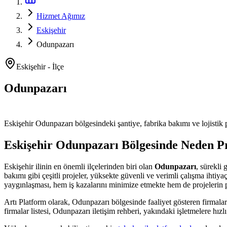
Hizmet Ağımız
Eskişehir
Odunpazarı
Eskişehir
-
İlçe
Odunpazarı
Platform ve Forklift Kiralama
Eskişehir
Odunpazarı
bölgesindeki şantiye, fabrika bakımı ve lojistik p
Eskişehir
Odunpazarı
Bölgesinde Neden Pr
Eskişehir
ilinin en önemli
ilçelerinden
biri olan
Odunpazarı
, sürekli
bakımı
gibi çeşitli projeler, yüksekte güvenli ve verimli çalışma ihtiy
yaygınlaşması, hem iş kazalarını minimize etmekte hem de projelerin 
Artı Platform olarak,
Odunpazarı
bölgesinde faaliyet gösteren firmalar
firmalar listesi, Odunpazarı iletişim rehberi, yakındaki işletmelere hızlı