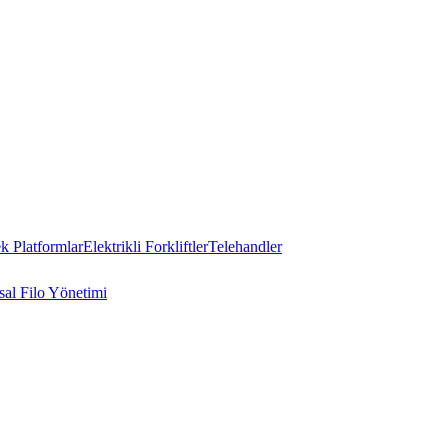
 Platformlar
Elektrikli Forkliftler
Telehandler
al Filo Yönetimi