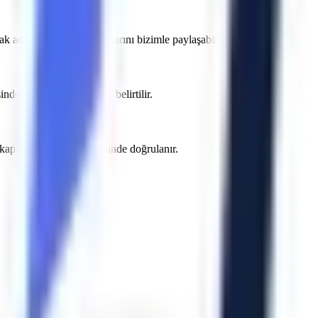
k adına projenizin detaylarını bizimle paylaşabilirsiniz.
en sonra yazılı teklifte belirtilir.
e kapsamı sözleşme öncesinde doğrulanır.