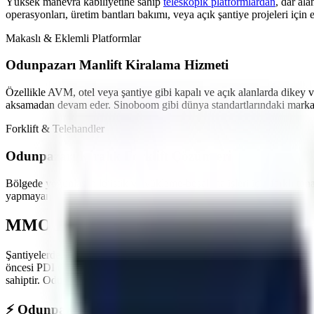
Yüksek manevra kabiliyetine sahip
teleskopik platformlardan
,
dar ala
operasyonları, üretim bantları bakımı,
veya açık şantiye projeleri
için 
Makaslı & Eklemli Platformlar
Odunpazarı
Manlift Kiralama Hizmeti
Özellikle
AVM, otel veya şantiye gibi kapalı ve açık alanlarda
dikey v
aksamadan devam eder. Sinoboom gibi dünya standartlarındaki markala
Forklift & Telehandler
Odunpazarı
Kiralık Forklift Çözümleri
Bölgede yoğunlaşan
lojistik ve yükleme-boşaltma işleri
için farklı ton
yapmayan akülü modeller en çok tercih edilen ürünlerimizdir.
MMO Denetimli ve İş Güvenliği Standartl
Şantiyelerde, endüstriyel tesislerde
yaşanan iş kazalarının önüne geçme
öncesi PDI (Teslimat Öncesi Bakım) işlemlerini eksiksiz yapar. Maki
sahiptir.
Odunpazarı
sahasında görev yapacak araçlarımız, operatörün gü
⚡
Odunpazarı
Bölgesine Hızlı ve Kesintisiz Lojistik