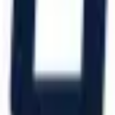
Katalog İndir
Hızlı Erişim
Ana Sayfa
Ürünler
Hizmetlerimiz
Hizmet Ağımız
Hakkımızda
Şubelerimiz
Eskişehir (Merkez)
İzmir (Ege Bölge)
Bursa (Marmara Bölge)
İzmir Kemalpaşa OSB
Bursa Nilüfer OSB
Eskişehir Organize Sanayi