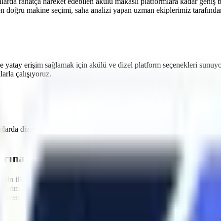
nlarda rahatça hareket edebilen akülü makaslı platformlara
kadar geniş b
en doğru makine seçimi, saha analizi yapan uzman ekiplerimiz tarafından 
e yatay erişim sağlamak için akülü ve dizel platform seçenekleri sunuy
rla çalışıyoruz.
ajlarda dizel ve akülü
forklift kiralama
hizmeti sağlıyoruz.
Odunpazarı
sı
arına Uygun Filo
nin ilk kuralı, kullanılan ekipmanların standartlara uygun olmasıdır.
O
nelerimizin tamamı
Makina Mühendisleri Odası (MMO)
tarafından peri
venliğini en üst düzeyde tutacak aşırı yük sensörleri, eğim alarmları ve 