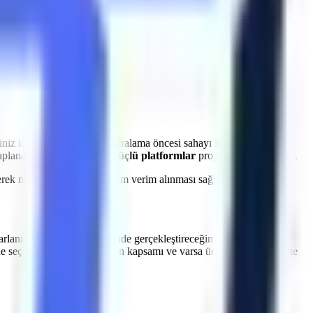
a
Odunpazarı
bölgesine
planlanan sürelerde makine sevkiyatı
et kayıplarının önüne geçiyoruz.
niz için uzman ekibimiz, kiralama öncesi sahayı inceleyerek en
saplanarak
araziye uygun güçlü platformlar
projenize yönlendirilir.
dilerek makinelerden maksimum verim alınması sağlanır.
arlanın.
Odunpazarı
genelinde gerçekleştireceğiniz dış cephe
ne seçimi, saha incelemesinin kapsamı ve varsa ücretini yazılı teklifte