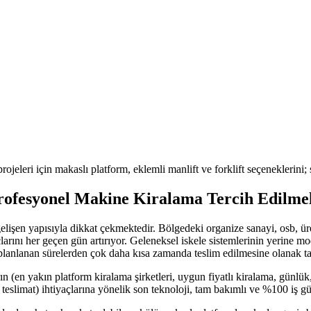
rojeleri için makaslı platform, eklemli manlift ve forklift seçeneklerini;
ofesyonel Makine Kiralama Tercih Edilme
 gelişen yapısıyla dikkat çekmektedir. Bölgedeki
organize sanayi, osb, ür
açlarını her geçen gün artırıyor. Geleneksel iskele sistemlerinin yerine 
planlanan sürelerden çok daha kısa zamanda teslim edilmesine olanak t
ın (en yakın platform kiralama şirketleri, uygun fiyatlı kiralama, günlük,
 teslimat)
ihtiyaçlarına yönelik son teknoloji, tam bakımlı ve %100 iş 