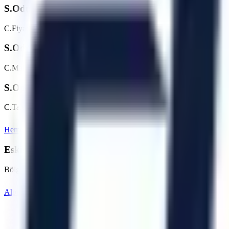
S.
Odunpazarı bölgesinde günlük/haftalık platform kir
C.
Fiyatlar makine tipine (makaslı, eklemli vb.) ve kiralama süresine g
S.
Odunpazarı bölgesine teslimat nasıl planlanır?
C.
Makine parkı, nakliye rotası, saha erişimi ve talep tarihi kontrol edi
S.
Operatörlü kiralama hizmetiniz var mı?
C.
Talebe göre operatör seçeneği değerlendirilebilir. Odunpazarı bölge
Hemen Teklif İste
Eskişehir
Sayfasına Dön
Eskişehir
Bölgesindeki Diğer Hizmet Noktalarımız
Bölgedeki diğer OSB ve ilçeler için kiralama seçeneklerini inceleyebili
Alpu
Beylikova
Çifteler
Günyüzü
Han
İnönü
Mah
Artı Platform - Ana Sayfa