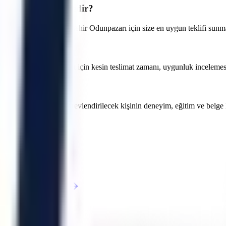
alama fiyatları nedir?
öre değişmektedir. Eskişehir Odunpazarı için size en uygun teklifi sunma
lir. Eskişehir Odunpazarı için kesin teslimat zamanı, uygunluk incelemesind
sindeki projeler için görevlendirilecek kişinin deneyim, eğitim ve belg
rsiniz.
mudiye
Mihalgazi