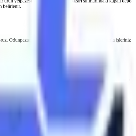
ir ürün yelpazesi sunmaktayız.
Odunpazarı
sınırlarındaki kapalı depo
belirlenir.
oruz.
Odunpazarı
bölgesine özel hızlı teslimat imkanlarımızla işleriniz
nırlarındaki depolama tesisleri için sessiz çalışan ve emisyon salınımı
dunpazarı
makine kiralama
süreçlerinde Artı Platform, her kiralama
yodik olarak muayene edilmektedir ve CE / EN280 sertifikasyonuna
acil indirme valfleri ile donatılmıştır.