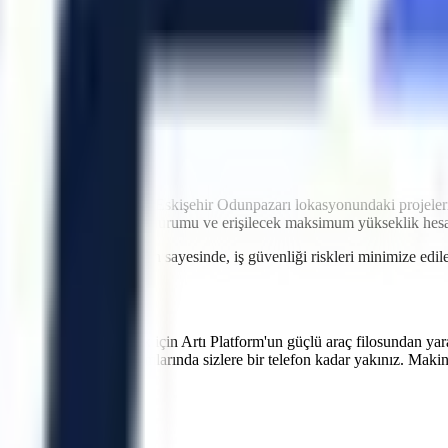
idir. Artı Platform olarak kendi çekicilerimiz ve özel nakliye filomuzl
atler içinde makinenin projenizde hazır olmasını sağlayarak olası maliy
ntrolü
ri
imkanı
ği
iyetlere neden olabilir.
Eskişehir
Odunpazarı
lokasyonundaki projeleri
koridor genişlikleri, eğim durumu ve erişilecek maksimum yükseklik he
 verilen teknik oryantasyon sayesinde, iş güvenliği riskleri minimize e
n
verimliliğinizi artırmak için Artı Platform'un güçlü araç filosundan yar
ipi üretim hatlarının bakımlarında sizlere bir telefon kadar yakınız. Maki
rular