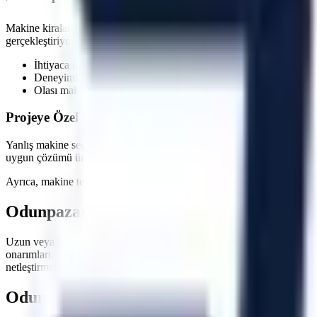
Makine kiralama süreçlerinde en kritik faktörlerden biri zaman yönetim
gerçekleştiriyoruz. Özellikle
acil müdahale gerektiren onarımlarda
, sa
İhtiyaca uygun kapasite, gerçek stok ve sevkiyat uygunluğu ko
Deneyimli lojistik personeli ile güvenli indirme/bindirme işlemle
Olası makine arızalarında hızlı servis ve yedek makine tahsisi 
Projeye Özel Makine Seçimi ve Saha İnceleme Seçene
Yanlış makine seçimi, projelerde hem zaman kaybına hem de ekstra mal
uygun çözümü üretir. Çalışılacak zeminin taşıma kapasitesi, kapı ve 
Ayrıca, makine teslimatında operatörlerinize veya ilgili personelinize
Odunpazarı
Bölgesi İçin Hemen Teklif Alı
Uzun veya kısa dönemli operasyonlarınızda maliyetlerinizi düşürürken 
onarımları, çelik konstrüksiyon montajları, çatı tamiratları ve sanayi t
netleştirmek için ekibimizle iletişime geçebilirsiniz.
Odunpazarı
Bölgesi İçin Sıkça Sorulan So