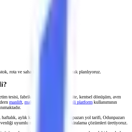
 stok, rota ve saha koşullarını doğrulayarak planlıyoruz.
li?
etim tesisi, fabrika, restorasyon, üniversite, kentsel dönüşüm, avm
modern
manlift
,
makaslı platform
ve
eklemli platform
kullanımının
anımaktadır.
 haftalık, aylık kiralama fiyatları, Odunpazarı yol tarifi, Odunpazarı
güvenliği uyumlu makine parkurumuzla kiralama çözümleri üretiyoruz.