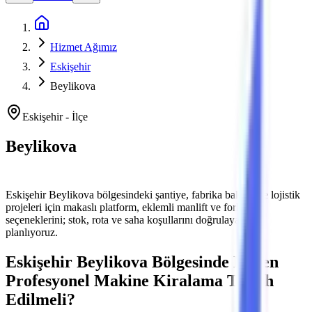
Ana Sayfa
Hizmet Ağımız
Eskişehir
Beylikova
Eskişehir
-
İlçe
Beylikova
Platform ve Forklift Kiralama
Eskişehir
Beylikova
bölgesindeki şantiye, fabrika bakımı ve lojistik
projeleri için makaslı platform, eklemli manlift ve forklift
seçeneklerini; stok, rota ve saha koşullarını doğrulayarak
planlıyoruz.
Eskişehir
Beylikova
Bölgesinde Neden
Profesyonel Makine Kiralama Tercih
Edilmeli?