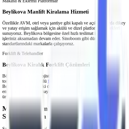
Makaslı & Eklemli Platformlar
Beylikova
Manlift Kiralama Hizmeti
Özellikle
AVM, otel veya şantiye gibi kapalı ve açık alanlarda
dikey
ve yatay erişim sağlamak için akülü ve dizel platform seçenekleri
sunuyoruz.
Beylikova
bölgesine özel hızlı teslimat imkanlarımızla
işleriniz aksamadan devam eder. Sinoboom gibi dünya
standartlarındaki markalarla çalışıyoruz.
Forklift & Telehandler
Beylikova
Kiralık Forklift Çözümleri
Bölgede yoğunlaşan
lojistik ve yükleme-boşaltma işleri
için farklı
tonajlarda dizel ve akülü
forklift kiralama
hizmeti sağlıyoruz.
Beylikova
sınırlarındaki depolama tesisleri için sessiz çalışan ve
emisyon salınımı yapmayan akülü modeller en çok tercih edilen
ürünlerimizdir.
MMO Denetimli ve İş Güvenliği
Standartlarına Uygun Filo
Şantiyelerde, endüstriyel tesislerde
yaşanan iş kazalarının önüne