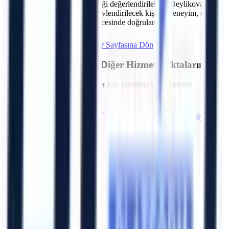
C.
Talebe göre operatör seçeneği değerlendirilebilir. Beylikova
bölgesindeki projeler için görevlendirilecek kişinin deneyim, eğitim
ve belge kapsamı sözleşme öncesinde doğrulanır.
Hemen Teklif İste
Eskişehir
Sayfasına Dön
Eskişehir
Bölgesindeki Diğer Hizmet Noktalarımız
Bölgedeki diğer OSB ve ilçeler için kiralama seçeneklerini
inceleyebilirsiniz.
Alpu
Çifteler
Günyüzü
Han
İnönü
Mahmudiye
Mihalgazi
Mihalıççık
Artı Platform - Ana Sayfa
Katalog İndir