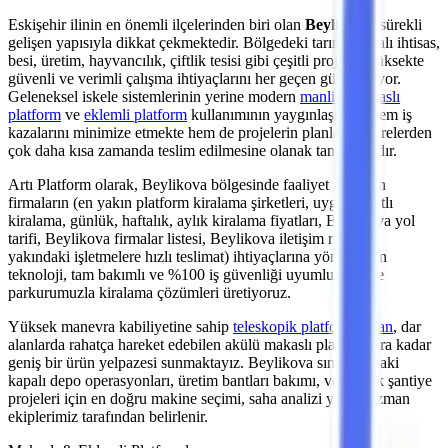
Eskişehir
ilinin en önemli
ilçelerinden
biri olan
Beylikova
, sürekli
gelişen yapısıyla dikkat çekmektedir. Bölgedeki
tarıma dayalı ihtisas,
besi, üretim, hayvancılık, çiftlik tesisi
gibi çeşitli projeler, yüksekte
güvenli ve verimli çalışma ihtiyaçlarını her geçen gün artırıyor.
Geleneksel iskele sistemlerinin yerine modern
manlift
,
makaslı
platform
ve
eklemli platform
kullanımının yaygınlaşması, hem iş
kazalarını minimize etmekte hem de projelerin planlanan sürelerden
çok daha kısa zamanda teslim edilmesine olanak tanımaktadır.
Artı Platform olarak,
Beylikova
bölgesinde faaliyet gösteren
firmaların (en yakın platform kiralama şirketleri, uygun fiyatlı
kiralama, günlük, haftalık, aylık kiralama fiyatları, Beylikova yol
tarifi, Beylikova firmalar listesi, Beylikova iletişim rehberi,
yakındaki işletmelere hızlı teslimat)
ihtiyaçlarına yönelik son
teknoloji, tam bakımlı ve %100 iş güvenliği uyumlu makine
parkurumuzla kiralama çözümleri üretiyoruz.
Yüksek manevra kabiliyetine sahip
teleskopik platformlardan
,
dar
alanlarda rahatça hareket edebilen akülü makaslı platformlara
kadar
geniş bir ürün yelpazesi sunmaktayız.
Beylikova
sınırlarındaki
kapalı depo operasyonları, üretim bantları bakımı,
veya açık şantiye
projeleri
için en doğru makine seçimi, saha analizi yapan uzman
ekiplerimiz tarafından belirlenir.