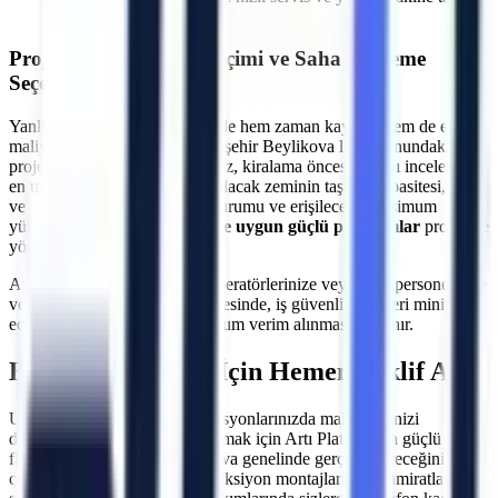
imkanı
Projeye Özel Makine Seçimi ve Saha İnceleme
Seçeneği
Yanlış makine seçimi, projelerde hem zaman kaybına hem de ekstra
maliyetlere neden olabilir.
Eskişehir
Beylikova
lokasyonundaki
projeleriniz için uzman ekibimiz, kiralama öncesi sahayı inceleyerek
en uygun çözümü üretir. Çalışılacak zeminin taşıma kapasitesi, kapı
ve koridor genişlikleri, eğim durumu ve erişilecek maksimum
yükseklik hesaplanarak
araziye uygun güçlü platformlar
projenize
yönlendirilir.
Ayrıca, makine teslimatında operatörlerinize veya ilgili personelinize
verilen teknik oryantasyon sayesinde, iş güvenliği riskleri minimize
edilerek makinelerden maksimum verim alınması sağlanır.
Beylikova
Bölgesi İçin Hemen Teklif Alın
Uzun veya kısa dönemli operasyonlarınızda maliyetlerinizi
düşürürken verimliliğinizi artırmak için Artı Platform'un güçlü araç
filosundan yararlanın.
Beylikova
genelinde gerçekleştireceğiniz dış
cephe onarımları, çelik konstrüksiyon montajları, çatı tamiratları ve