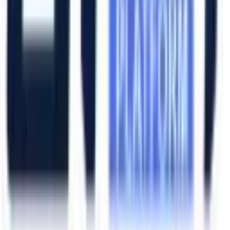
Hızlı Erişim
Ana Sayfa
Ürünler
Hizmetlerimiz
Hizmet Ağımız
Hakkımızda
Şubelerimiz
Eskişehir (Merkez)
İzmir (Ege Bölge)
Bursa (Marmara Bölge)
İzmir Kemalpaşa OSB
Bursa Nilüfer OSB
Eskişehir Organize Sanayi
Aliağa Sanayi Bölgesi
Bursa İnegöl OSB