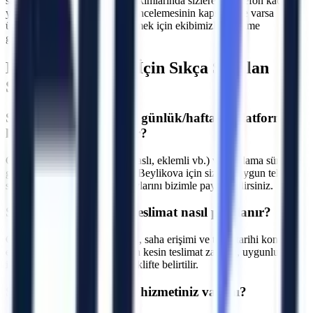
sanayi tipi üretim hatlarının bakımlarında sizlere bir telefon kadar
yakınız. Makine seçimi, saha incelemesinin kapsamı ve varsa
ücretini yazılı teklifte netleştirmek için ekibimizle iletişime
geçebilirsiniz.
Beylikova
Bölgesi İçin Sıkça Sorulan
Sorular
S.
Beylikova bölgesinde günlük/haftalık platform
kiralama fiyatları nedir?
C.
Fiyatlar makine tipine (makaslı, eklemli vb.) ve kiralama süresine
göre değişmektedir. Eskişehir Beylikova için size en uygun teklifi
sunmak adına projenizin detaylarını bizimle paylaşabilirsiniz.
S.
Beylikova bölgesine teslimat nasıl planlanır?
C.
Makine parkı, nakliye rotası, saha erişimi ve talep tarihi kontrol
edilir. Eskişehir Beylikova için kesin teslimat zamanı, uygunluk
incelemesinden sonra yazılı teklifte belirtilir.
S.
Operatörlü kiralama hizmetiniz var mı?