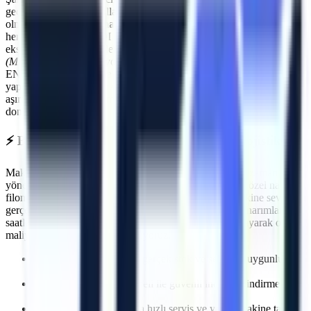
geçmenin ilk kuralı, kullanılan ekipmanların standartlara uygun
olmasıdır.
Beylikova
makine kiralama
süreçlerinde Artı Platform,
her kiralama öncesi PDI (Teslimat Öncesi Bakım) işlemlerini
eksiksiz yapar. Makinelerimizin tamamı
Makina Mühendisleri Odası
(MMO)
tarafından periyodik olarak muayene edilmektedir ve CE /
EN280 sertifikasyonuna sahiptir.
Beylikova
sahasında görev
yapacak araçlarımız, operatörün güvenliğini en üst düzeyde tutacak
aşırı yük sensörleri, eğim alarmları ve acil indirme valfleri ile
donatılmıştır.
⚡
Beylikova
Bölgesine Hızlı ve Kesintisiz Lojistik
Makine kiralama süreçlerinde en kritik faktörlerden biri zaman
yönetimidir. Artı Platform olarak kendi çekicilerimiz ve özel nakliye
filomuzla
Beylikova
bölgesine
planlanan sürelerde makine sevkiyatı
gerçekleştiriyoruz. Özellikle
acil müdahale gerektiren onarımlarda
,
saatler içinde makinenin projenizde hazır olmasını sağlayarak olası
maliyet kayıplarının önüne geçiyoruz.
İhtiyaca uygun kapasite, gerçek stok ve sevkiyat uygunluğu
kontrolü
Deneyimli lojistik personeli ile güvenli indirme/bindirme
işlemleri
Olası makine arızalarında hızlı servis ve yedek makine tahsisi