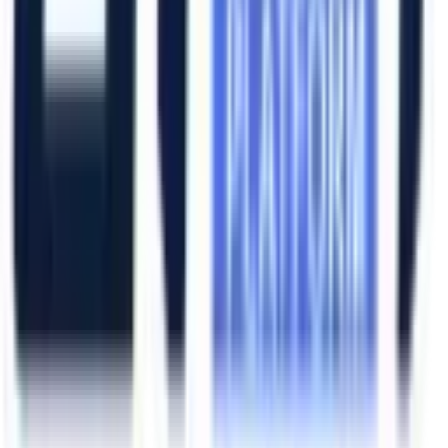
Hızlı Erişim
Ana Sayfa
Ürünler
Hizmetlerimiz
Hizmet Ağımız
Hakkımızda
Şubelerimiz
Eskişehir (Merkez)
İzmir (Ege Bölge)
Bursa (Marmara Bölge)
İzmir Kemalpaşa OSB
Bursa Nilüfer OSB
Eskişehir Organize Sanayi
Aliağa Sanayi Bölgesi
Bursa İnegöl OSB