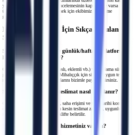
sanayi tipi üretim hatlarının bakımlarında sizlere bir telefon kadar
yakınız. Makine seçimi, saha incelemesinin kapsamı ve varsa
ücretini yazılı teklifte netleştirmek için ekibimizle iletişime
geçebilirsiniz.
Mihalıççık
Bölgesi İçin Sıkça Sorulan
Sorular
S.
Mihalıççık bölgesinde günlük/haftalık platform
kiralama fiyatları nedir?
C.
Fiyatlar makine tipine (makaslı, eklemli vb.) ve kiralama süresine
göre değişmektedir. Eskişehir Mihalıççık için size en uygun teklifi
sunmak adına projenizin detaylarını bizimle paylaşabilirsiniz.
S.
Mihalıççık bölgesine teslimat nasıl planlanır?
C.
Makine parkı, nakliye rotası, saha erişimi ve talep tarihi kontrol
edilir. Eskişehir Mihalıççık için kesin teslimat zamanı, uygunluk
incelemesinden sonra yazılı teklifte belirtilir.
S.
Operatörlü kiralama hizmetiniz var mı?