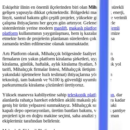
Eskişehir
ilinin en önemli
ilçelerinden
biri olan
Mihalıççık
, sürekli
gelişen yapısıyla dikkat çekmektedir. Bölgedeki
maden, bor, enerji,
linyit, santral bakımı
gibi çeşitli projeler, yüksekte güvenli ve verimli
çalışma ihtiyaçlarını her geçen gün artırıyor. Geleneksel iskele
sistemlerinin yerine modern
manlift
,
makaslı platform
ve
eklemli
platform
kullanımının yaygınlaşması, hem iş kazalarını minimize
etmekte hem de projelerin planlanan sürelerden çok daha kısa
zamanda teslim edilmesine olanak tanımaktadır.
Artı Platform olarak,
Mihalıççık
bölgesinde faaliyet gösteren
firmaların (en yakın platform kiralama şirketleri, uygun fiyatlı
kiralama, günlük, haftalık, aylık kiralama fiyatları, Mihalıççık yol
tarifi, Mihalıççık firmalar listesi, Mihalıççık iletişim rehberi,
yakındaki işletmelere hızlı teslimat)
ihtiyaçlarına yönelik son
teknoloji, tam bakımlı ve %100 iş güvenliği uyumlu makine
parkurumuzla kiralama çözümleri üretiyoruz.
Yüksek manevra kabiliyetine sahip
teleskopik platformlardan
,
dar
alanlarda rahatça hareket edebilen akülü makaslı platformlara
kadar
geniş bir ürün yelpazesi sunmaktayız.
Mihalıççık
sınırlarındaki
kapalı depo operasyonları, üretim bantları bakımı,
veya açık şantiye
projeleri
için en doğru makine seçimi, saha analizi yapan uzman
ekiplerimiz tarafından belirlenir.