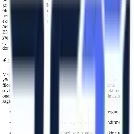
geçmenin ilk kuralı, kullanılan ekipmanların standartlara uygun
olmasıdır.
Mihalıççık
makine kiralama
süreçlerinde Artı Platform,
her kiralama öncesi PDI (Teslimat Öncesi Bakım) işlemlerini
eksiksiz yapar. Makinelerimizin tamamı
Makina Mühendisleri Odası
(MMO)
tarafından periyodik olarak muayene edilmektedir ve CE /
EN280 sertifikasyonuna sahiptir.
Mihalıççık
sahasında görev
yapacak araçlarımız, operatörün güvenliğini en üst düzeyde tutacak
aşırı yük sensörleri, eğim alarmları ve acil indirme valfleri ile
donatılmıştır.
⚡
Mihalıççık
Bölgesine Hızlı ve Kesintisiz Lojistik
Makine kiralama süreçlerinde en kritik faktörlerden biri zaman
yönetimidir. Artı Platform olarak kendi çekicilerimiz ve özel nakliye
filomuzla
Mihalıççık
bölgesine
planlanan sürelerde makine
sevkiyatı gerçekleştiriyoruz. Özellikle
acil müdahale gerektiren
onarımlarda
, saatler içinde makinenin projenizde hazır olmasını
sağlayarak olası maliyet kayıplarının önüne geçiyoruz.
İhtiyaca uygun kapasite, gerçek stok ve sevkiyat uygunluğu
kontrolü
Deneyimli lojistik personeli ile güvenli indirme/bindirme
işlemleri
Olası makine arızalarında hızlı servis ve yedek makine tahsisi