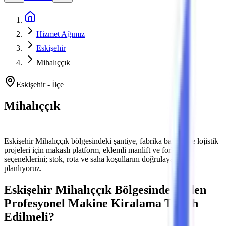
Ana Sayfa
Hizmet Ağımız
Eskişehir
Mihalıççık
Eskişehir
-
İlçe
Mihalıççık
Platform ve Forklift Kiralama
Eskişehir
Mihalıççık
bölgesindeki şantiye, fabrika bakımı ve lojistik
projeleri için makaslı platform, eklemli manlift ve forklift
seçeneklerini; stok, rota ve saha koşullarını doğrulayarak
planlıyoruz.
Eskişehir
Mihalıççık
Bölgesinde Neden
Profesyonel Makine Kiralama Tercih
Edilmeli?