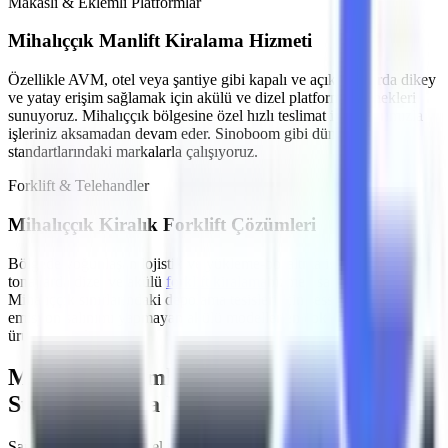
Makaslı & Eklemli Platformlar
Mihalıççık
Manlift Kiralama Hizmeti
Özellikle
AVM, otel veya şantiye gibi kapalı ve açık alanlarda
dikey
ve yatay erişim sağlamak için akülü ve dizel platform seçenekleri
sunuyoruz.
Mihalıççık
bölgesine özel hızlı teslimat imkanlarımızla
işleriniz aksamadan devam eder. Sinoboom gibi dünya
standartlarındaki markalarla çalışıyoruz.
Forklift & Telehandler
Mihalıççık
Kiralık Forklift Çözümleri
Bölgede yoğunlaşan
lojistik ve yükleme-boşaltma işleri
için farklı
tonajlarda dizel ve akülü
forklift kiralama
hizmeti sağlıyoruz.
Mihalıççık
sınırlarındaki depolama tesisleri için sessiz çalışan ve
emisyon salınımı yapmayan akülü modeller en çok tercih edilen
ürünlerimizdir.
MMO Denetimli ve İş Güvenliği
Standartlarına Uygun Filo
Şantiyelerde, endüstriyel tesislerde
yaşanan iş kazalarının önüne