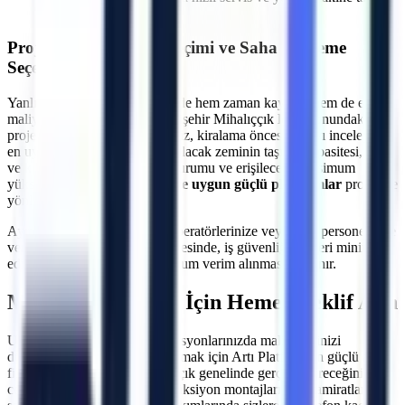
imkanı
Projeye Özel Makine Seçimi ve Saha İnceleme
Seçeneği
Yanlış makine seçimi, projelerde hem zaman kaybına hem de ekstra
maliyetlere neden olabilir.
Eskişehir
Mihalıççık
lokasyonundaki
projeleriniz için uzman ekibimiz, kiralama öncesi sahayı inceleyerek
en uygun çözümü üretir. Çalışılacak zeminin taşıma kapasitesi, kapı
ve koridor genişlikleri, eğim durumu ve erişilecek maksimum
yükseklik hesaplanarak
araziye uygun güçlü platformlar
projenize
yönlendirilir.
Ayrıca, makine teslimatında operatörlerinize veya ilgili personelinize
verilen teknik oryantasyon sayesinde, iş güvenliği riskleri minimize
edilerek makinelerden maksimum verim alınması sağlanır.
Mihalıççık
Bölgesi İçin Hemen Teklif Alın
Uzun veya kısa dönemli operasyonlarınızda maliyetlerinizi
düşürürken verimliliğinizi artırmak için Artı Platform'un güçlü araç
filosundan yararlanın.
Mihalıççık
genelinde gerçekleştireceğiniz dış
cephe onarımları, çelik konstrüksiyon montajları, çatı tamiratları ve