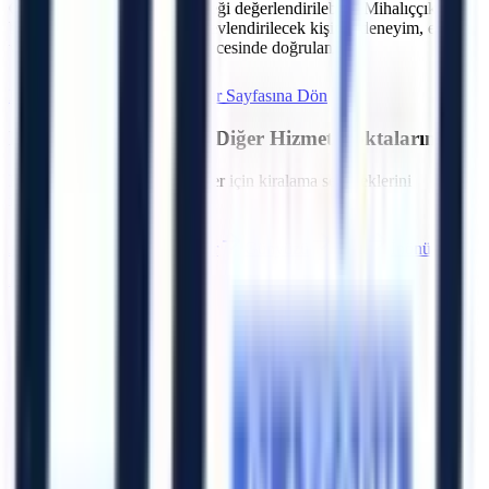
C.
Talebe göre operatör seçeneği değerlendirilebilir. Mihalıççık
bölgesindeki projeler için görevlendirilecek kişinin deneyim, eğitim
ve belge kapsamı sözleşme öncesinde doğrulanır.
Hemen Teklif İste
Eskişehir
Sayfasına Dön
Eskişehir
Bölgesindeki Diğer Hizmet Noktalarımız
Bölgedeki diğer OSB ve ilçeler için kiralama seçeneklerini
inceleyebilirsiniz.
Alpu
Beylikova
Çifteler
Günyüzü
Han
İnönü
Mahmudiye
Mihalgazi
Artı Platform - Ana Sayfa
Katalog İndir