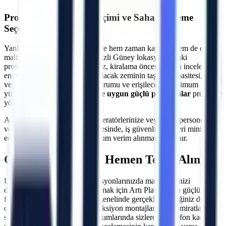
Projeye Özel Makine Seçimi ve Saha İnceleme
Seçeneği
Yanlış makine seçimi, projelerde hem zaman kaybına hem de ekstra
maliyetlere neden olabilir.
Denizli
Güney
lokasyonundaki
projeleriniz için uzman ekibimiz, kiralama öncesi sahayı inceleyerek
en uygun çözümü üretir. Çalışılacak zeminin taşıma kapasitesi, kapı
ve koridor genişlikleri, eğim durumu ve erişilecek maksimum
yükseklik hesaplanarak
araziye uygun güçlü platformlar
projenize
yönlendirilir.
Ayrıca, makine teslimatında operatörlerinize veya ilgili personelinize
verilen teknik oryantasyon sayesinde, iş güvenliği riskleri minimize
edilerek makinelerden maksimum verim alınması sağlanır.
Güney
Bölgesi İçin Hemen Teklif Alın
Uzun veya kısa dönemli operasyonlarınızda maliyetlerinizi
düşürürken verimliliğinizi artırmak için Artı Platform'un güçlü araç
filosundan yararlanın.
Güney
genelinde gerçekleştireceğiniz dış
cephe onarımları, çelik konstrüksiyon montajları, çatı tamiratları ve
sanayi tipi üretim hatlarının bakımlarında sizlere bir telefon kadar