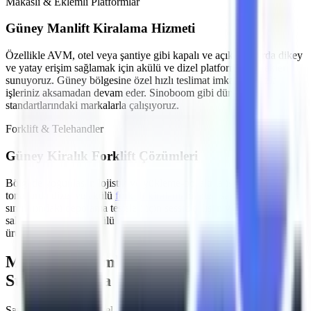
Makaslı & Eklemli Platformlar
Güney
Manlift Kiralama Hizmeti
Özellikle
AVM, otel veya şantiye gibi kapalı ve açık alanlarda
dikey
ve yatay erişim sağlamak için akülü ve dizel platform seçenekleri
sunuyoruz.
Güney
bölgesine özel hızlı teslimat imkanlarımızla
işleriniz aksamadan devam eder. Sinoboom gibi dünya
standartlarındaki markalarla çalışıyoruz.
Forklift & Telehandler
Güney
Kiralık Forklift Çözümleri
Bölgede yoğunlaşan
lojistik ve yükleme-boşaltma işleri
için farklı
tonajlarda dizel ve akülü
forklift kiralama
hizmeti sağlıyoruz.
Güney
sınırlarındaki depolama tesisleri için sessiz çalışan ve emisyon
salınımı yapmayan akülü modeller en çok tercih edilen
ürünlerimizdir.
MMO Denetimli ve İş Güvenliği
Standartlarına Uygun Filo
Şantiyelerde, endüstriyel tesislerde
yaşanan iş kazalarının önüne