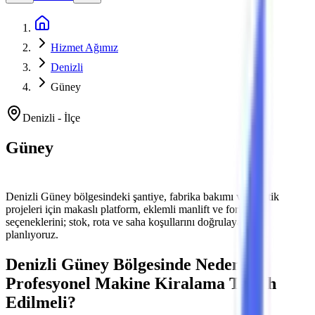
Ana Sayfa
Hizmet Ağımız
Denizli
Güney
Denizli
-
İlçe
Güney
Platform ve Forklift Kiralama
Denizli
Güney
bölgesindeki şantiye, fabrika bakımı ve lojistik
projeleri için makaslı platform, eklemli manlift ve forklift
seçeneklerini; stok, rota ve saha koşullarını doğrulayarak
planlıyoruz.
Denizli
Güney
Bölgesinde Neden
Profesyonel Makine Kiralama Tercih
Edilmeli?