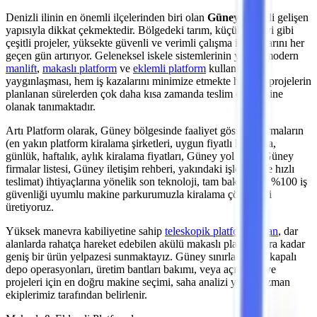
Denizli
ilinin en önemli
ilçelerinden
biri olan
Güney
, sürekli gelişen
yapısıyla dikkat çekmektedir. Bölgedeki
tarım, küçük sanayi
gibi
çeşitli projeler, yüksekte güvenli ve verimli çalışma ihtiyaçlarını her
geçen gün artırıyor. Geleneksel iskele sistemlerinin yerine modern
manlift
,
makaslı platform
ve
eklemli platform
kullanımının
yaygınlaşması, hem iş kazalarını minimize etmekte hem de projelerin
planlanan sürelerden çok daha kısa zamanda teslim edilmesine
olanak tanımaktadır.
Artı Platform olarak,
Güney
bölgesinde faaliyet gösteren firmaların
(en yakın platform kiralama şirketleri, uygun fiyatlı kiralama,
günlük, haftalık, aylık kiralama fiyatları, Güney yol tarifi, Güney
firmalar listesi, Güney iletişim rehberi, yakındaki işletmelere hızlı
teslimat)
ihtiyaçlarına yönelik son teknoloji, tam bakımlı ve %100 iş
güvenliği uyumlu makine parkurumuzla kiralama çözümleri
üretiyoruz.
Yüksek manevra kabiliyetine sahip
teleskopik platformlardan
,
dar
alanlarda rahatça hareket edebilen akülü makaslı platformlara
kadar
geniş bir ürün yelpazesi sunmaktayız.
Güney
sınırlarındaki kapalı
depo operasyonları, üretim bantları bakımı,
veya açık şantiye
projeleri
için en doğru makine seçimi, saha analizi yapan uzman
ekiplerimiz tarafından belirlenir.