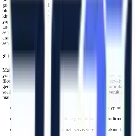
geçmenin ilk kuralı, kullanılan ekipmanların standartlara uygun
olmasıdır.
Güney
makine kiralama
süreçlerinde Artı Platform, her
kiralama öncesi PDI (Teslimat Öncesi Bakım) işlemlerini eksiksiz
yapar. Makinelerimizin tamamı
Makina Mühendisleri Odası (MMO)
tarafından periyodik olarak muayene edilmektedir ve CE / EN280
sertifikasyonuna sahiptir.
Güney
sahasında görev yapacak
araçlarımız, operatörün güvenliğini en üst düzeyde tutacak aşırı yük
sensörleri, eğim alarmları ve acil indirme valfleri ile donatılmıştır.
⚡
Güney
Bölgesine Hızlı ve Kesintisiz Lojistik
Makine kiralama süreçlerinde en kritik faktörlerden biri zaman
yönetimidir. Artı Platform olarak kendi çekicilerimiz ve özel nakliye
filomuzla
Güney
bölgesine
planlanan sürelerde makine sevkiyatı
gerçekleştiriyoruz. Özellikle
acil müdahale gerektiren onarımlarda
,
saatler içinde makinenin projenizde hazır olmasını sağlayarak olası
maliyet kayıplarının önüne geçiyoruz.
İhtiyaca uygun kapasite, gerçek stok ve sevkiyat uygunluğu
kontrolü
Deneyimli lojistik personeli ile güvenli indirme/bindirme
işlemleri
Olası makine arızalarında hızlı servis ve yedek makine tahsisi
imkanı