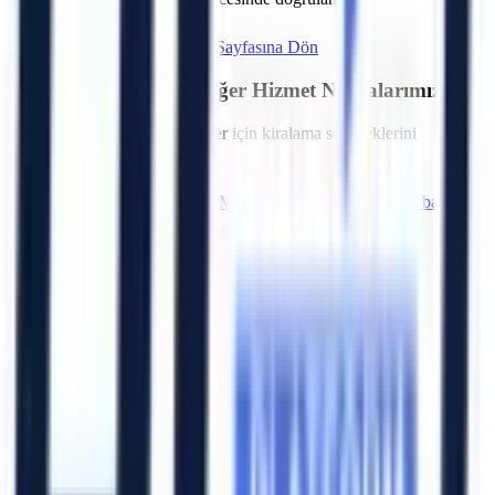
Hemen Teklif İste
Denizli
Sayfasına Dön
Denizli
Bölgesindeki Diğer Hizmet Noktalarımız
Bölgedeki diğer OSB ve ilçeler için kiralama seçeneklerini
inceleyebilirsiniz.
Merkezefendi
Pamukkale (Merkez)
Acıpayam
Babadağ
Baklan
Bekilli
Beyağaç
Bozkurt
Artı Platform - Ana Sayfa
Katalog İndir
Hızlı Erişim