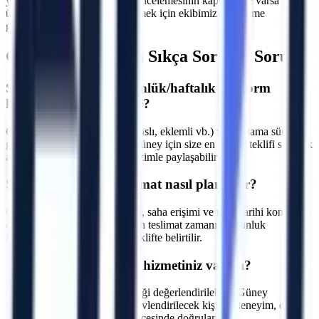
yakınız. Makine seçimi, saha incelemesinin kapsamı ve varsa
ücretini yazılı teklifte netleştirmek için ekibimizle iletişime
geçebilirsiniz.
Güney
Bölgesi İçin Sıkça Sorulan Sorular
S.
Güney bölgesinde günlük/haftalık platform
kiralama fiyatları nedir?
C.
Fiyatlar makine tipine (makaslı, eklemli vb.) ve kiralama süresine
göre değişmektedir. Denizli Güney için size en uygun teklifi sunmak
adına projenizin detaylarını bizimle paylaşabilirsiniz.
S.
Güney bölgesine teslimat nasıl planlanır?
C.
Makine parkı, nakliye rotası, saha erişimi ve talep tarihi kontrol
edilir. Denizli Güney için kesin teslimat zamanı, uygunluk
incelemesinden sonra yazılı teklifte belirtilir.
S.
Operatörlü kiralama hizmetiniz var mı?
C.
Talebe göre operatör seçeneği değerlendirilebilir. Güney
bölgesindeki projeler için görevlendirilecek kişinin deneyim, eğitim
ve belge kapsamı sözleşme öncesinde doğrulanır.