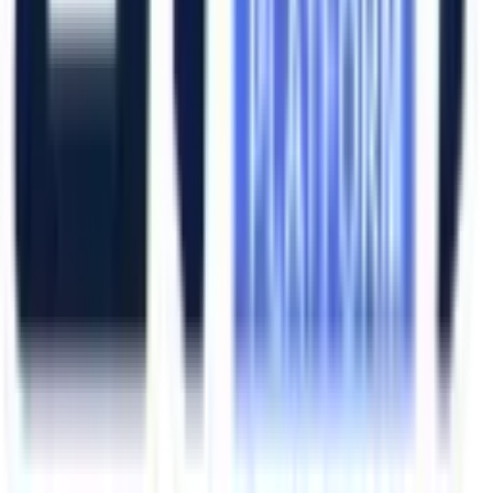
Ana Sayfa
Ürünler
Hizmetlerimiz
Hizmet Ağımız
Hakkımızda
Şubelerimiz
Eskişehir (Merkez)
İzmir (Ege Bölge)
Bursa (Marmara Bölge)
İzmir Kemalpaşa OSB
Bursa Nilüfer OSB
Eskişehir Organize Sanayi
Aliağa Sanayi Bölgesi
Bursa İnegöl OSB