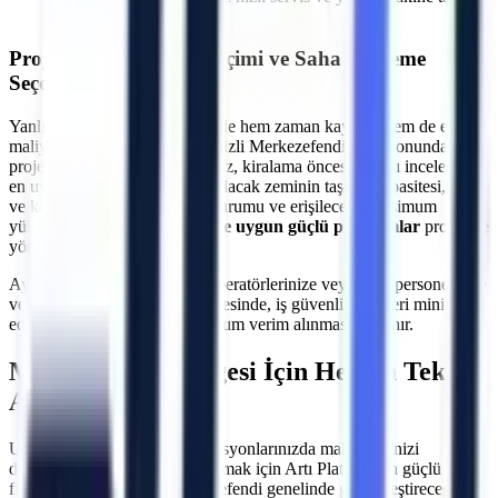
imkanı
Projeye Özel Makine Seçimi ve Saha İnceleme
Seçeneği
Yanlış makine seçimi, projelerde hem zaman kaybına hem de ekstra
maliyetlere neden olabilir.
Denizli
Merkezefendi
lokasyonundaki
projeleriniz için uzman ekibimiz, kiralama öncesi sahayı inceleyerek
en uygun çözümü üretir. Çalışılacak zeminin taşıma kapasitesi, kapı
ve koridor genişlikleri, eğim durumu ve erişilecek maksimum
yükseklik hesaplanarak
araziye uygun güçlü platformlar
projenize
yönlendirilir.
Ayrıca, makine teslimatında operatörlerinize veya ilgili personelinize
verilen teknik oryantasyon sayesinde, iş güvenliği riskleri minimize
edilerek makinelerden maksimum verim alınması sağlanır.
Merkezefendi
Bölgesi İçin Hemen Teklif
Alın
Uzun veya kısa dönemli operasyonlarınızda maliyetlerinizi
düşürürken verimliliğinizi artırmak için Artı Platform'un güçlü araç
filosundan yararlanın.
Merkezefendi
genelinde gerçekleştireceğiniz