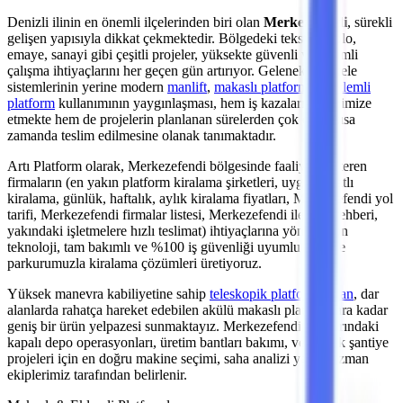
Denizli
ilinin en önemli
ilçelerinden
biri olan
Merkezefendi
, sürekli
gelişen yapısıyla dikkat çekmektedir. Bölgedeki
tekstil, kablo,
emaye, sanayi
gibi çeşitli projeler, yüksekte güvenli ve verimli
çalışma ihtiyaçlarını her geçen gün artırıyor. Geleneksel iskele
sistemlerinin yerine modern
manlift
,
makaslı platform
ve
eklemli
platform
kullanımının yaygınlaşması, hem iş kazalarını minimize
etmekte hem de projelerin planlanan sürelerden çok daha kısa
zamanda teslim edilmesine olanak tanımaktadır.
Artı Platform olarak,
Merkezefendi
bölgesinde faaliyet gösteren
firmaların (en yakın platform kiralama şirketleri, uygun fiyatlı
kiralama, günlük, haftalık, aylık kiralama fiyatları, Merkezefendi yol
tarifi, Merkezefendi firmalar listesi, Merkezefendi iletişim rehberi,
yakındaki işletmelere hızlı teslimat)
ihtiyaçlarına yönelik son
teknoloji, tam bakımlı ve %100 iş güvenliği uyumlu makine
parkurumuzla kiralama çözümleri üretiyoruz.
Yüksek manevra kabiliyetine sahip
teleskopik platformlardan
,
dar
alanlarda rahatça hareket edebilen akülü makaslı platformlara
kadar
geniş bir ürün yelpazesi sunmaktayız.
Merkezefendi
sınırlarındaki
kapalı depo operasyonları, üretim bantları bakımı,
veya açık şantiye
projeleri
için en doğru makine seçimi, saha analizi yapan uzman
ekiplerimiz tarafından belirlenir.