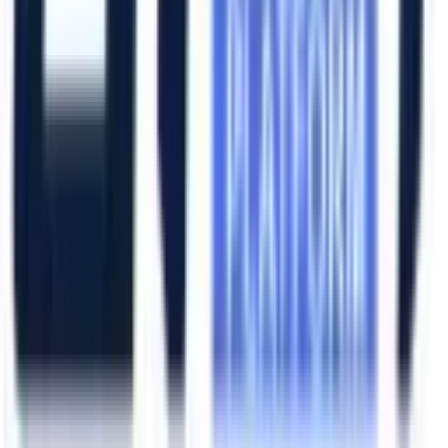
Hızlı Erişim
Ana Sayfa
Ürünler
Hizmetlerimiz
Hizmet Ağımız
Hakkımızda
Şubelerimiz
Eskişehir (Merkez)
İzmir (Ege Bölge)
Bursa (Marmara Bölge)
İzmir Kemalpaşa OSB
Bursa Nilüfer OSB
Eskişehir Organize Sanayi
Aliağa Sanayi Bölgesi
Bursa İnegöl OSB