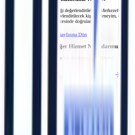
C.
Talebe göre operatör seçeneği değerlendirilebilir. Merkezefendi
bölgesindeki projeler için görevlendirilecek kişinin deneyim, eğitim
ve belge kapsamı sözleşme öncesinde doğrulanır.
Hemen Teklif İste
Denizli
Sayfasına Dön
Denizli
Bölgesindeki Diğer Hizmet Noktalarımız
Bölgedeki diğer OSB ve ilçeler için kiralama seçeneklerini
inceleyebilirsiniz.
Pamukkale (Merkez)
Acıpayam
Babadağ
Baklan
Bekilli
Beyağaç
Bozkurt
Buldan
Artı Platform - Ana Sayfa
Katalog İndir