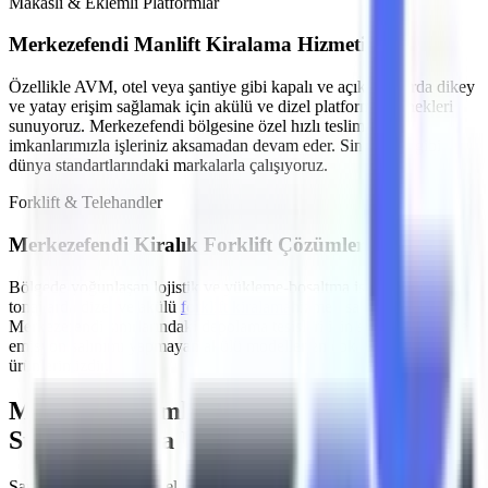
Makaslı & Eklemli Platformlar
Merkezefendi
Manlift Kiralama Hizmeti
Özellikle
AVM, otel veya şantiye gibi kapalı ve açık alanlarda
dikey
ve yatay erişim sağlamak için akülü ve dizel platform seçenekleri
sunuyoruz.
Merkezefendi
bölgesine özel hızlı teslimat
imkanlarımızla işleriniz aksamadan devam eder. Sinoboom gibi
dünya standartlarındaki markalarla çalışıyoruz.
Forklift & Telehandler
Merkezefendi
Kiralık Forklift Çözümleri
Bölgede yoğunlaşan
lojistik ve yükleme-boşaltma işleri
için farklı
tonajlarda dizel ve akülü
forklift kiralama
hizmeti sağlıyoruz.
Merkezefendi
sınırlarındaki depolama tesisleri için sessiz çalışan ve
emisyon salınımı yapmayan akülü modeller en çok tercih edilen
ürünlerimizdir.
MMO Denetimli ve İş Güvenliği
Standartlarına Uygun Filo
Şantiyelerde, endüstriyel tesislerde
yaşanan iş kazalarının önüne