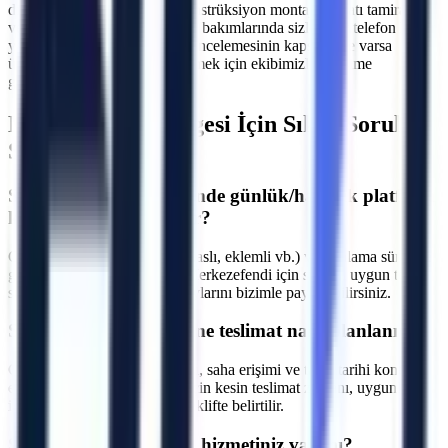
dış cephe onarımları, çelik konstrüksiyon montajları, çatı tamiratları
ve sanayi tipi üretim hatlarının bakımlarında sizlere bir telefon kadar
yakınız. Makine seçimi, saha incelemesinin kapsamı ve varsa
ücretini yazılı teklifte netleştirmek için ekibimizle iletişime
geçebilirsiniz.
Merkezefendi
Bölgesi İçin Sıkça Sorulan
Sorular
S.
Merkezefendi bölgesinde günlük/haftalık platform
kiralama fiyatları nedir?
C.
Fiyatlar makine tipine (makaslı, eklemli vb.) ve kiralama süresine
göre değişmektedir. Denizli Merkezefendi için size en uygun teklifi
sunmak adına projenizin detaylarını bizimle paylaşabilirsiniz.
S.
Merkezefendi bölgesine teslimat nasıl planlanır?
C.
Makine parkı, nakliye rotası, saha erişimi ve talep tarihi kontrol
edilir. Denizli Merkezefendi için kesin teslimat zamanı, uygunluk
incelemesinden sonra yazılı teklifte belirtilir.
S.
Operatörlü kiralama hizmetiniz var mı?