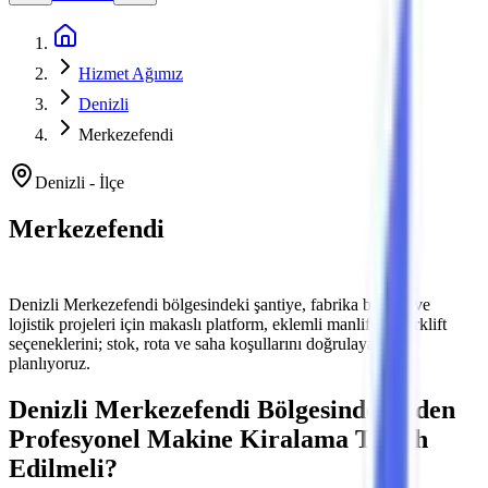
Ana Sayfa
Hizmet Ağımız
Denizli
Merkezefendi
Denizli
-
İlçe
Merkezefendi
Platform ve Forklift Kiralama
Denizli
Merkezefendi
bölgesindeki şantiye, fabrika bakımı ve
lojistik projeleri için makaslı platform, eklemli manlift ve forklift
seçeneklerini; stok, rota ve saha koşullarını doğrulayarak
planlıyoruz.
Denizli
Merkezefendi
Bölgesinde Neden
Profesyonel Makine Kiralama Tercih
Edilmeli?