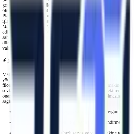
geçmenin ilk kuralı, kullanılan ekipmanların standartlara uygun
olmasıdır.
Merkezefendi
makine kiralama
süreçlerinde Artı
Platform, her kiralama öncesi PDI (Teslimat Öncesi Bakım)
işlemlerini eksiksiz yapar. Makinelerimizin tamamı
Makina
Mühendisleri Odası (MMO)
tarafından periyodik olarak muayene
edilmektedir ve CE / EN280 sertifikasyonuna sahiptir.
Merkezefendi
sahasında görev yapacak araçlarımız, operatörün güvenliğini en üst
düzeyde tutacak aşırı yük sensörleri, eğim alarmları ve acil indirme
valfleri ile donatılmıştır.
⚡
Merkezefendi
Bölgesine Hızlı ve Kesintisiz Lojistik
Makine kiralama süreçlerinde en kritik faktörlerden biri zaman
yönetimidir. Artı Platform olarak kendi çekicilerimiz ve özel nakliye
filomuzla
Merkezefendi
bölgesine
planlanan sürelerde makine
sevkiyatı gerçekleştiriyoruz. Özellikle
acil müdahale gerektiren
onarımlarda
, saatler içinde makinenin projenizde hazır olmasını
sağlayarak olası maliyet kayıplarının önüne geçiyoruz.
İhtiyaca uygun kapasite, gerçek stok ve sevkiyat uygunluğu
kontrolü
Deneyimli lojistik personeli ile güvenli indirme/bindirme
işlemleri
Olası makine arızalarında hızlı servis ve yedek makine tahsisi