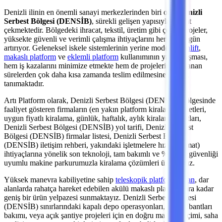
Denizli
ilinin en önemli
sanayi merkezlerinden
biri olan
Denizli
Serbest Bölgesi (DENSİB)
, sürekli gelişen yapısıyla dikkat
çekmektedir. Bölgedeki
ihracat, tekstil, üretim
gibi çeşitli projeler,
yüksekte güvenli ve verimli çalışma ihtiyaçlarını her geçen gün
artırıyor. Geleneksel iskele sistemlerinin yerine modern
manlift
,
makaslı platform
ve
eklemli platform
kullanımının yaygınlaşması,
hem iş kazalarını minimize etmekte hem de projelerin planlanan
sürelerden çok daha kısa zamanda teslim edilmesine olanak
tanımaktadır.
Artı Platform olarak,
Denizli Serbest Bölgesi (DENSİB)
bölgesinde
faaliyet gösteren firmaların (en yakın platform kiralama şirketleri,
uygun fiyatlı kiralama, günlük, haftalık, aylık kiralama fiyatları,
Denizli Serbest Bölgesi (DENSİB) yol tarifi, Denizli Serbest
Bölgesi (DENSİB) firmalar listesi, Denizli Serbest Bölgesi
(DENSİB) iletişim rehberi, yakındaki işletmelere hızlı teslimat)
ihtiyaçlarına yönelik son teknoloji, tam bakımlı ve %100 iş güvenliği
uyumlu makine parkurumuzla kiralama çözümleri üretiyoruz.
Yüksek manevra kabiliyetine sahip
teleskopik platformlardan
,
dar
alanlarda rahatça hareket edebilen akülü makaslı platformlara
kadar
geniş bir ürün yelpazesi sunmaktayız.
Denizli Serbest Bölgesi
(DENSİB)
sınırlarındaki kapalı depo operasyonları, üretim bantları
bakımı,
veya açık şantiye projeleri
için en doğru makine seçimi, saha