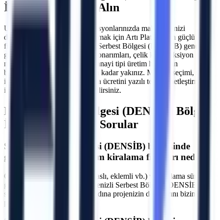
İçin Hemen Teklif Alın
Uzun veya kısa dönemli operasyonlarınızda maliyetlerinizi
düşürürken verimliliğinizi artırmak için Artı Platform'un güçlü araç
filosundan yararlanın.
Denizli Serbest Bölgesi (DENSİB)
genelinde
gerçekleştireceğiniz dış cephe onarımları, çelik konstrüksiyon
montajları, çatı tamiratları ve sanayi tipi üretim hatlarının
bakımlarında sizlere bir telefon kadar yakınız. Makine seçimi, saha
incelemesinin kapsamı ve varsa ücretini yazılı teklifte netleştirmek
için ekibimizle iletişime geçebilirsiniz.
Denizli Serbest Bölgesi (DENSİB)
Bölgesi
İçin Sıkça Sorulan Sorular
S.
Denizli Serbest Bölgesi (DENSİB) bölgesinde
günlük/haftalık platform kiralama fiyatları nedir?
C.
Fiyatlar makine tipine (makaslı, eklemli vb.) ve kiralama süresine
göre değişmektedir. Denizli Denizli Serbest Bölgesi (DENSİB) için
size en uygun teklifi sunmak adına projenizin detaylarını bizimle
paylaşabilirsiniz.