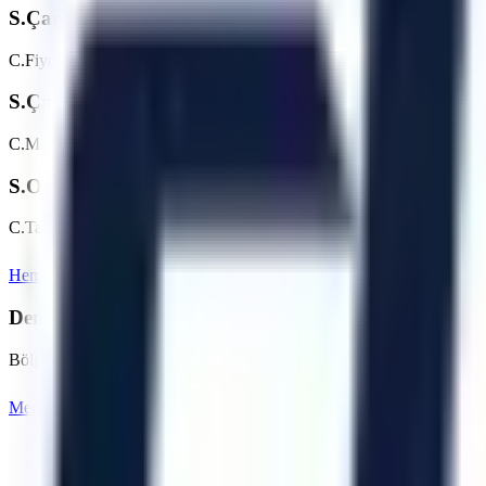
S.
Çardak bölgesinde günlük/haftalık platform kiralam
C.
Fiyatlar makine tipine (makaslı, eklemli vb.) ve kiralama süresine g
S.
Çardak bölgesine teslimat nasıl planlanır?
C.
Makine parkı, nakliye rotası, saha erişimi ve talep tarihi kontrol edi
S.
Operatörlü kiralama hizmetiniz var mı?
C.
Talebe göre operatör seçeneği değerlendirilebilir. Çardak bölgesind
Hemen Teklif İste
Denizli
Sayfasına Dön
Denizli
Bölgesindeki Diğer Hizmet Noktalarımız
Bölgedeki diğer OSB ve ilçeler için kiralama seçeneklerini inceleyebili
Merkezefendi
Pamukkale (Merkez)
Acıpayam
Babadağ
Artı Platform - Ana Sayfa