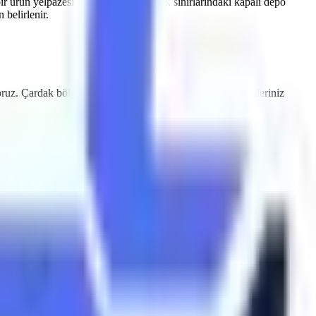
ir ürün yelpazesi sunmaktayız.
Çardak
sınırlarındaki kapalı depo
belirlenir.
oruz.
Çardak
bölgesine özel hızlı teslimat imkanlarımızla işleriniz
rındaki depolama tesisleri için sessiz çalışan ve emisyon salınımı
ardak
makine kiralama
süreçlerinde Artı Platform, her kiralama
yodik olarak muayene edilmektedir ve CE / EN280 sertifikasyonuna
indirme valfleri ile donatılmıştır.