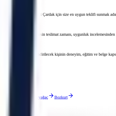
a fiyatları nedir?
öre değişmektedir. Denizli Çardak için size en uygun teklifi sunmak adına
lir. Denizli Çardak için kesin teslimat zamanı, uygunluk incelemesinden son
eki projeler için görevlendirilecek kişinin deneyim, eğitim ve belge ka
rsiniz.
Baklan
Bekilli
Beyağaç
Bozkurt