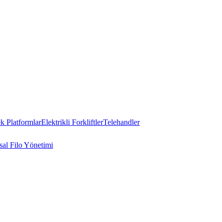
 Platformlar
Elektrikli Forkliftler
Telehandler
al Filo Yönetimi