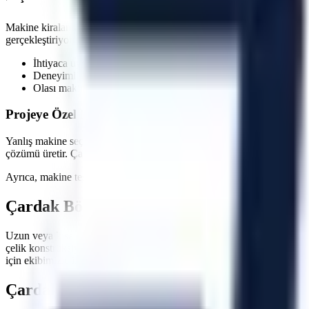
Makine kiralama süreçlerinde en kritik faktörlerden biri zaman yönetim
gerçekleştiriyoruz. Özellikle
acil müdahale gerektiren onarımlarda
, sa
İhtiyaca uygun kapasite, gerçek stok ve sevkiyat uygunluğu ko
Deneyimli lojistik personeli ile güvenli indirme/bindirme işlemle
Olası makine arızalarında hızlı servis ve yedek makine tahsisi 
Projeye Özel Makine Seçimi ve Saha İnceleme Seçene
Yanlış makine seçimi, projelerde hem zaman kaybına hem de ekstra mal
çözümü üretir. Çalışılacak zeminin taşıma kapasitesi, kapı ve korido
Ayrıca, makine teslimatında operatörlerinize veya ilgili personelinize
Çardak
Bölgesi İçin Hemen Teklif Alın
Uzun veya kısa dönemli operasyonlarınızda maliyetlerinizi düşürürken 
çelik konstrüksiyon montajları, çatı tamiratları ve sanayi tipi üretim h
için ekibimizle iletişime geçebilirsiniz.
Çardak
Bölgesi İçin Sıkça Sorulan Sorular