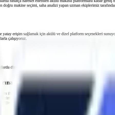
nlarda rahatça hareket edebilen akülü makaslı platformlara
kadar geniş b
en doğru makine seçimi, saha analizi yapan uzman ekiplerimiz tarafından 
e yatay erişim sağlamak için akülü ve dizel platform seçenekleri sunuy
rla çalışıyoruz.
ajlarda dizel ve akülü
forklift kiralama
hizmeti sağlıyoruz.
Çardak
sınırla
arına Uygun Filo
nin ilk kuralı, kullanılan ekipmanların standartlara uygun olmasıdır.
Ç
nelerimizin tamamı
Makina Mühendisleri Odası (MMO)
tarafından peri
ğini en üst düzeyde tutacak aşırı yük sensörleri, eğim alarmları ve acil 