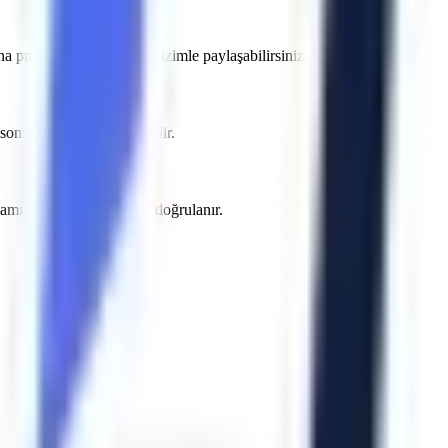
 projenizin detaylarını bizimle paylaşabilirsiniz.
ra yazılı teklifte belirtilir.
psamı sözleşme öncesinde doğrulanır.