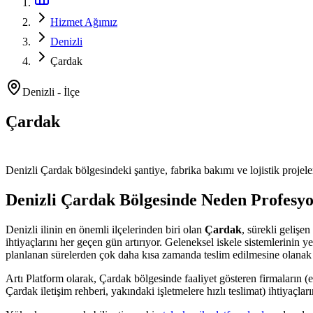
Hizmet Ağımız
Denizli
Çardak
Denizli
-
İlçe
Çardak
Platform ve Forklift Kiralama
Denizli
Çardak
bölgesindeki şantiye, fabrika bakımı ve lojistik projele
Denizli
Çardak
Bölgesinde Neden Profesyo
Denizli
ilinin en önemli
ilçelerinden
biri olan
Çardak
, sürekli gelişe
ihtiyaçlarını her geçen gün artırıyor. Geleneksel iskele sistemlerinin 
planlanan sürelerden çok daha kısa zamanda teslim edilmesine olanak 
Artı Platform olarak,
Çardak
bölgesinde faaliyet gösteren firmaların (e
Çardak iletişim rehberi, yakındaki işletmelere hızlı teslimat)
ihtiyaçlar