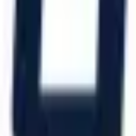
Katalog İndir
Hızlı Erişim
Ana Sayfa
Ürünler
Hizmetlerimiz
Hizmet Ağımız
Hakkımızda
Şubelerimiz
Eskişehir (Merkez)
İzmir (Ege Bölge)
Bursa (Marmara Bölge)
İzmir Kemalpaşa OSB
Bursa Nilüfer OSB
Eskişehir Organize Sanayi