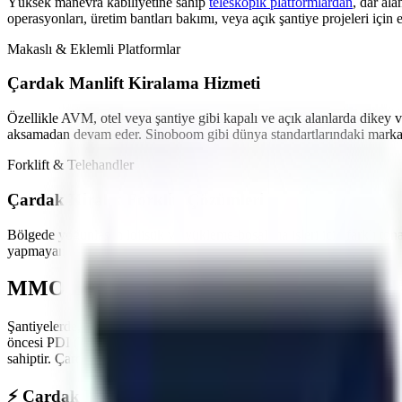
Yüksek manevra kabiliyetine sahip
teleskopik platformlardan
,
dar ala
operasyonları, üretim bantları bakımı,
veya açık şantiye projeleri
için 
Makaslı & Eklemli Platformlar
Çardak
Manlift Kiralama Hizmeti
Özellikle
AVM, otel veya şantiye gibi kapalı ve açık alanlarda
dikey v
aksamadan devam eder. Sinoboom gibi dünya standartlarındaki markala
Forklift & Telehandler
Çardak
Kiralık Forklift Çözümleri
Bölgede yoğunlaşan
lojistik ve yükleme-boşaltma işleri
için farklı ton
yapmayan akülü modeller en çok tercih edilen ürünlerimizdir.
MMO Denetimli ve İş Güvenliği Standartl
Şantiyelerde, endüstriyel tesislerde
yaşanan iş kazalarının önüne geçme
öncesi PDI (Teslimat Öncesi Bakım) işlemlerini eksiksiz yapar. Maki
sahiptir.
Çardak
sahasında görev yapacak araçlarımız, operatörün güvenli
⚡
Çardak
Bölgesine Hızlı ve Kesintisiz Lojistik