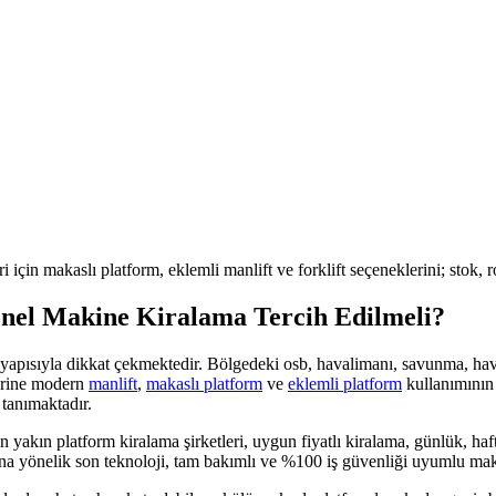
ri için makaslı platform, eklemli manlift ve forklift seçeneklerini; stok,
nel Makine Kiralama Tercih Edilmeli?
n yapısıyla dikkat çekmektedir. Bölgedeki
osb, havalimanı, savunma, hav
yerine modern
manlift
,
makaslı platform
ve
eklemli platform
kullanımının 
tanımaktadır.
n yakın platform kiralama şirketleri, uygun fiyatlı kiralama, günlük, haftal
ına yönelik son teknoloji, tam bakımlı ve %100 iş güvenliği uyumlu ma