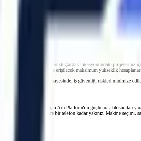
idir. Artı Platform olarak kendi çekicilerimiz ve özel nakliye filomuzl
atler içinde makinenin projenizde hazır olmasını sağlayarak olası maliy
ntrolü
ri
imkanı
ği
iyetlere neden olabilir.
Denizli
Çardak
lokasyonundaki projeleriniz iç
r genişlikleri, eğim durumu ve erişilecek maksimum yükseklik hesaplana
 verilen teknik oryantasyon sayesinde, iş güvenliği riskleri minimize e
verimliliğinizi artırmak için Artı Platform'un güçlü araç filosundan yar
atlarının bakımlarında sizlere bir telefon kadar yakınız. Makine seçimi, s