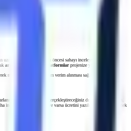
a
Çardak
bölgesine
planlanan sürelerde makine sevkiyatı
et kayıplarının önüne geçiyoruz.
in uzman ekibimiz, kiralama öncesi sahayı inceleyerek en uygun
rak
araziye uygun güçlü platformlar
projenize yönlendirilir.
dilerek makinelerden maksimum verim alınması sağlanır.
arlanın.
Çardak
genelinde gerçekleştireceğiniz dış cephe onarımları,
aha incelemesinin kapsamı ve varsa ücretini yazılı teklifte netleştirmek