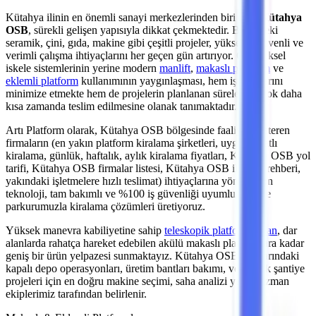
Kütahya
ilinin en önemli
sanayi merkezlerinden
biri olan
Kütahya
OSB
, sürekli gelişen yapısıyla dikkat çekmektedir. Bölgedeki
seramik, çini, gıda, makine
gibi çeşitli projeler, yüksekte güvenli ve
verimli çalışma ihtiyaçlarını her geçen gün artırıyor. Geleneksel
iskele sistemlerinin yerine modern
manlift
,
makaslı platform
ve
eklemli platform
kullanımının yaygınlaşması, hem iş kazalarını
minimize etmekte hem de projelerin planlanan sürelerden çok daha
kısa zamanda teslim edilmesine olanak tanımaktadır.
Artı Platform olarak,
Kütahya OSB
bölgesinde faaliyet gösteren
firmaların (en yakın platform kiralama şirketleri, uygun fiyatlı
kiralama, günlük, haftalık, aylık kiralama fiyatları, Kütahya OSB yol
tarifi, Kütahya OSB firmalar listesi, Kütahya OSB iletişim rehberi,
yakındaki işletmelere hızlı teslimat)
ihtiyaçlarına yönelik son
teknoloji, tam bakımlı ve %100 iş güvenliği uyumlu makine
parkurumuzla kiralama çözümleri üretiyoruz.
Yüksek manevra kabiliyetine sahip
teleskopik platformlardan
,
dar
alanlarda rahatça hareket edebilen akülü makaslı platformlara
kadar
geniş bir ürün yelpazesi sunmaktayız.
Kütahya OSB
sınırlarındaki
kapalı depo operasyonları, üretim bantları bakımı,
veya açık şantiye
projeleri
için en doğru makine seçimi, saha analizi yapan uzman
ekiplerimiz tarafından belirlenir.