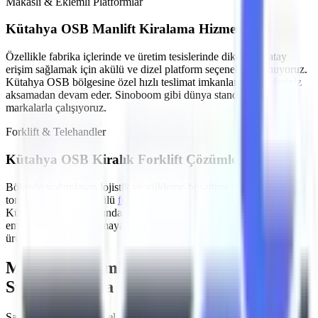
Makaslı & Eklemli Platformlar
Kütahya OSB
Manlift Kiralama Hizmeti
Özellikle
fabrika içlerinde ve üretim tesislerinde
dikey ve yatay
erişim sağlamak için akülü ve dizel platform seçenekleri sunuyoruz.
Kütahya OSB
bölgesine özel hızlı teslimat imkanlarımızla işleriniz
aksamadan devam eder. Sinoboom gibi dünya standartlarındaki
markalarla çalışıyoruz.
Forklift & Telehandler
Kütahya OSB
Kiralık Forklift Çözümleri
Bölgede yoğunlaşan
lojistik ve yükleme-boşaltma işleri
için farklı
tonajlarda dizel ve akülü
forklift kiralama
hizmeti sağlıyoruz.
Kütahya OSB
sınırlarındaki depolama tesisleri için sessiz çalışan ve
emisyon salınımı yapmayan akülü modeller en çok tercih edilen
ürünlerimizdir.
MMO Denetimli ve İş Güvenliği
Standartlarına Uygun Filo
Şantiyelerde, endüstriyel tesislerde
yaşanan iş kazalarının önüne