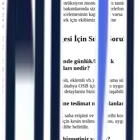
dış cephe onarımları, çelik konstrüksiyon montajları, çatı tamiratları
ve sanayi tipi üretim hatlarının bakımlarında sizlere bir telefon kadar
yakınız. Makine seçimi, saha incelemesinin kapsamı ve varsa
ücretini yazılı teklifte netleştirmek için ekibimizle iletişime
geçebilirsiniz.
Kütahya OSB
Bölgesi İçin Sıkça Sorulan
Sorular
S.
Kütahya OSB bölgesinde günlük/haftalık
platform kiralama fiyatları nedir?
C.
Fiyatlar makine tipine (makaslı, eklemli vb.) ve kiralama süresine
göre değişmektedir. Kütahya Kütahya OSB için size en uygun
teklifi sunmak adına projenizin detaylarını bizimle paylaşabilirsiniz.
S.
Kütahya OSB bölgesine teslimat nasıl planlanır?
C.
Makine parkı, nakliye rotası, saha erişimi ve talep tarihi kontrol
edilir. Kütahya Kütahya OSB için kesin teslimat zamanı, uygunluk
incelemesinden sonra yazılı teklifte belirtilir.
S.
Operatörlü kiralama hizmetiniz var mı?