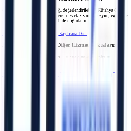
C.
Talebe göre operatör seçeneği değerlendirilebilir. Kütahya OSB
içerisindeki tesisler için görevlendirilecek kişinin deneyim, eğitim ve
belge kapsamı sözleşme öncesinde doğrulanır.
Hemen Teklif İste
Kütahya
Sayfasına Dön
Kütahya
Bölgesindeki Diğer Hizmet Noktalarımız
Bölgedeki diğer OSB ve ilçeler için kiralama seçeneklerini
inceleyebilirsiniz.
Merkez (Kütahya)
Tavşanlı
Simav
Gediz
Emet
Domaniç
Altıntaş
Aslanapa
Artı Platform - Ana Sayfa
Katalog İndir