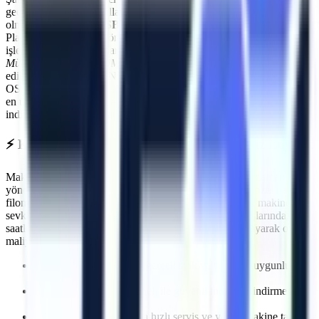
geçmenin ilk kuralı, kullanılan ekipmanların standartlara uygun
olmasıdır.
Kütahya OSB
makine kiralama
süreçlerinde Artı
Platform, her kiralama öncesi PDI (Teslimat Öncesi Bakım)
işlemlerini eksiksiz yapar. Makinelerimizin tamamı
Makina
Mühendisleri Odası (MMO)
tarafından periyodik olarak muayene
edilmektedir ve CE / EN280 sertifikasyonuna sahiptir.
Kütahya
OSB
sahasında görev yapacak araçlarımız, operatörün güvenliğini
en üst düzeyde tutacak aşırı yük sensörleri, eğim alarmları ve acil
indirme valfleri ile donatılmıştır.
⚡
Kütahya OSB
Bölgesine Hızlı ve Kesintisiz Lojistik
Makine kiralama süreçlerinde en kritik faktörlerden biri zaman
yönetimidir. Artı Platform olarak kendi çekicilerimiz ve özel nakliye
filomuzla
Kütahya OSB
bölgesine
planlanan sürelerde makine
sevkiyatı gerçekleştiriyoruz. Özellikle
üretim hattı duruşlarında
,
saatler içinde makinenin projenizde hazır olmasını sağlayarak olası
maliyet kayıplarının önüne geçiyoruz.
İhtiyaca uygun kapasite, gerçek stok ve sevkiyat uygunluğu
kontrolü
Deneyimli lojistik personeli ile güvenli indirme/bindirme
işlemleri
Olası makine arızalarında hızlı servis ve yedek makine tahsisi