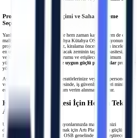
imkanı
Projeye Özel Makine Seçimi ve Saha İnceleme
Seçeneği
Yanlış makine seçimi, projelerde hem zaman kaybına hem de ekstra
maliyetlere neden olabilir.
Kütahya
Kütahya OSB
lokasyonundaki
projeleriniz için uzman ekibimiz, kiralama öncesi sahayı inceleyerek
en uygun çözümü üretir. Çalışılacak zeminin taşıma kapasitesi, kapı
ve koridor genişlikleri, eğim durumu ve erişilecek maksimum
yükseklik hesaplanarak
araziye uygun güçlü platformlar
projenize
yönlendirilir.
Ayrıca, makine teslimatında operatörlerinize veya ilgili personelinize
verilen teknik oryantasyon sayesinde, iş güvenliği riskleri minimize
edilerek makinelerden maksimum verim alınması sağlanır.
Kütahya OSB
Bölgesi İçin Hemen Teklif
Alın
Uzun veya kısa dönemli operasyonlarınızda maliyetlerinizi
düşürürken verimliliğinizi artırmak için Artı Platform'un güçlü araç
filosundan yararlanın.
Kütahya OSB
genelinde gerçekleştireceğiniz