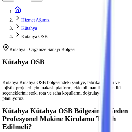
Ana Sayfa
Hizmet Ağımız
Kütahya
Kütahya OSB
Kütahya
-
Organize Sanayi Bölgesi
Kütahya OSB
Platform ve Forklift Kiralama
Kütahya
Kütahya OSB
bölgesindeki şantiye, fabrika bakımı ve
lojistik projeleri için makaslı platform, eklemli manlift ve forklift
seçeneklerini; stok, rota ve saha koşullarını doğrulayarak
planlıyoruz.
Kütahya
Kütahya OSB
Bölgesinde Neden
Profesyonel Makine Kiralama Tercih
Edilmeli?