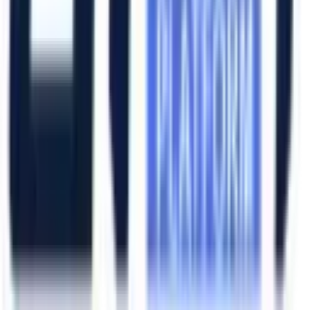
Hızlı Erişim
Ana Sayfa
Ürünler
Hizmetlerimiz
Hizmet Ağımız
Hakkımızda
Şubelerimiz
Eskişehir (Merkez)
İzmir (Ege Bölge)
Bursa (Marmara Bölge)
İzmir Kemalpaşa OSB
Bursa Nilüfer OSB
Eskişehir Organize Sanayi
Aliağa Sanayi Bölgesi
Bursa İnegöl OSB