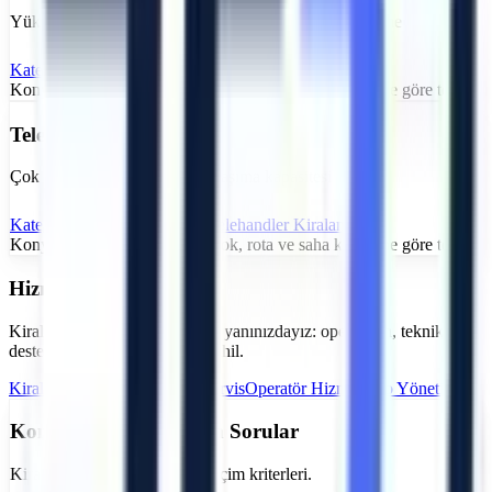
Yük platformu ve yük asansörü – depo, lojistik, istifleme
Kategoriyi İncele
Konya
Forklift
Kiralama
Konya
bölgesi için teslimat:
Stok, rota ve saha kabulüne göre teyit
Telehandler
Çok amaçlı kullanım, yüksek taşıma kapasitesi
Kategoriyi İncele
Konya
Telehandler
Kiralama
Konya
bölgesi için teslimat:
Stok, rota ve saha kabulüne göre teyit
Hizmetlerimiz
Kiralama sürecinin tamamında yanınızdayız: operasyon, teknik
destek ve güvenlik süreçleri dahil.
Kiralama Hizmetleri
Teknik Servis
Operatör Hizmeti
Filo Yönetimi
Konya
İçin Sık Sorulan Sorular
Kiralama süreci, teslimat ve seçim kriterleri.