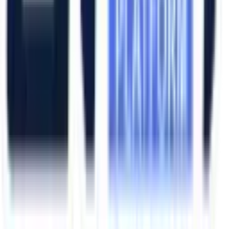
Ana Sayfa
Ürünler
Hizmetlerimiz
Hizmet Ağımız
Hakkımızda
Şubelerimiz
Eskişehir (Merkez)
İzmir (Ege Bölge)
Bursa (Marmara Bölge)
İzmir Kemalpaşa OSB
Bursa Nilüfer OSB
Eskişehir Organize Sanayi
Aliağa Sanayi Bölgesi
Bursa İnegöl OSB