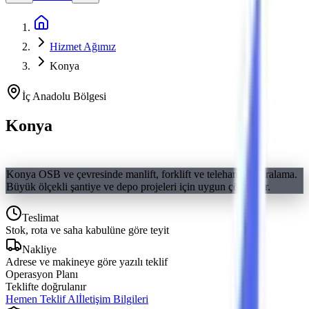
Ana Sayfa
Hizmet Ağımız
Konya
İç Anadolu
Bölgesi
Konya
Makine Kiralama
Konya OSB ve çevresinde manlift, forklift ve telehandler kiralama.
Büyük ölçekli şantiye ve depo projeleri için uygun çözümler.
Teslimat
Stok, rota ve saha kabulüne göre teyit
Nakliye
Adrese ve makineye göre yazılı teklif
Operasyon Planı
Teklifte doğrulanır
Hemen Teklif Al
İletişim Bilgileri