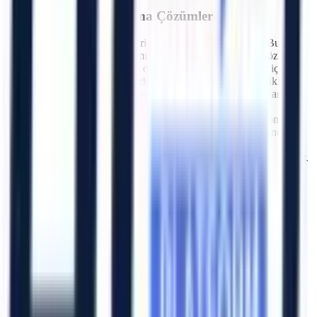
Sektörlere Özel Kiralama Çözümleri
Konya
ve çevresindeki endüstriyel çeşitliliğin farkındayız. Bu
nedenle sadece makine kiralamıyor, aynı zamanda projeye özel
danışmanlık veriyoruz. Kapalı depo istifleme operasyonları için
sessiz ve emisyonsuz akülü forkliftler ile iz bırakmayan lastikli
makaslı platformlar; zorlu dış mekan, şantiye ve arazi koşulları için
ise 4x4 dizel eklemli/teleskopik platformlar ile telehandler
seçenekleri sunuyoruz. Kiralanacak makinenin periyodik kontrol,
uygunluk ve sigorta belgeleri teklif aşamasında makine bazında
doğrulanır. İhtiyaç duymanız halinde,
Konya
bölgesindeki
projeleriniz için operatörlü kiralama seçeneği de ayrıca planlanabilir.
Artı Platform - Ana Sayfa
Katalog İndir
Hızlı Erişim