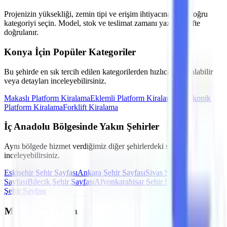
Projenizin yüksekliği, zemin tipi ve erişim ihtiyacına göre doğru
kategoriyi seçin. Model, stok ve teslimat zamanı yazılı teklifte
doğrulanır.
Konya
İçin Popüler Kategoriler
Bu şehirde en sık tercih edilen kategorilerden hızlıca teklif alabilir
veya detayları inceleyebilirsiniz.
Makaslı Platform
Kiralama
Eklemli Platform
Kiralama
Teleskopik
Platform
Kiralama
Forklift
Kiralama
İç Anadolu
Bölgesinde Yakın Şehirler
Aynı bölgede hizmet verdiğimiz diğer şehirlerdeki seçenekleri de
inceleyebilirsiniz.
Eskişehir
Şehir Sayfası
Ankara
Şehir Sayfası
Sivas
Şehir
Sayfası
Bilecik
Şehir Sayfası
Afyonkarahisar
Şehir Sayfası
Kütahya
Şehir Sayfası
Makaslı Platform