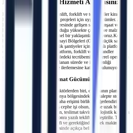
Makine Kiralama Hizmeti Almalısınız?
Konya OSB ve çevresinde manlift, forklift ve telehandler kiralama.
Büyük ölçekli şantiye ve depo projeleri için uygun çözümler.
Artı
Platform olarak,
Konya
ve çevresinde gelişen sanayi, inşaat ve
lojistik projelerinin ihtiyaç duyduğu yüksekte çalışma ve malzeme
taşıma ekipmanlarını profesyonel bir yaklaşımla sunuyoruz.
Konya
bölgesindeki tüm Organize Sanayi Bölgeleri (OSB), küçük sanayi
siteleri, lojistik depolar ve büyük şantiyeler için makaslı platform,
eklemli platform, teleskopik platform, forklift ve telehandler
çözümleri sağlamaktayız. Sektördeki tecrübemiz ve yerel operasyon
gücümüzle, projelerinizin planlanan sürede ve iş güvenliği
kurallarına tam uyumlu şekilde ilerlemesine katkıda bulunuyoruz.
Konya
Lojistik ve Teslimat Gücümüz
Makine kiralamada en kritik faktörlerden biri, ekipmanın planlanan
zamanda sahada olmasıdır.
Konya
bölgesindeki her talepte stok,
makine tipi, nakliye rotası ve saha erişimi birlikte değerlendirilir.
İster şehir merkezindeki bir dış cephe işi olsun, isterse uzak bir
ilçedeki fabrika kurulumu olsun, teslimat takvimi ve lojistik kapsamı
saha bilgileri doğrulandıktan sonra yazılı teklifte netleştirilir. Teknik
destek saatleri, müdahale hedefi ve gerektiğinde yedek makine
koşulları da kiralama sözleşmesinde açıkça belirtilir.