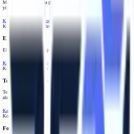
Makaslı lift ve kaldırma platformu – düz zeminlerde ideal personel
yükseltici
Kategoriyi İncele
Konya
Makaslı Platform
Kiralama
Konya
bölgesi için teslimat:
Stok, rota ve saha kabulüne göre teyit
Eklemli Platform
Eklemli vinç ve bomlu personel yükseltici – engelleri aşarak erişim
Kategoriyi İncele
Konya
Eklemli Platform
Kiralama
Konya
bölgesi için teslimat:
Stok, rota ve saha kabulüne göre teyit
Teleskopik Platform
Teleskopik bomlu vinç – yüksek erişim, uzun bom, geniş çalışma
alanı
Kategoriyi İncele
Konya
Teleskopik Platform
Kiralama
Konya
bölgesi için teslimat:
Stok, rota ve saha kabulüne göre teyit
Forklift