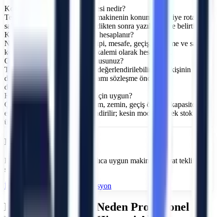
Konya bölgesinde teslimat süresi nedir?
Teslimat zamanı; gerçek stok, makinenin konumu, nakliye rotası ve
saha kabul saatleri kontrol edildikten sonra yazılı teklifte belirtilir.
Konya için nakliye ücreti nasıl hesaplanır?
Nakliye; makine ölçüsü, araç tipi, mesafe, geçiş, bekleme ve saha
koşullarına göre ayrı bir teklif kalemi olarak hesaplanır.
Operatörlü kiralama yapıyor musunuz?
Talebe göre operatör seçeneği değerlendirilebilir. İlgili kişinin
deneyim, eğitim ve belge kapsamı sözleşme öncesinde
doğrulanmalıdır.
Hangi makine tipi benim işim için uygun?
Çalışma yüksekliği, yatay erişim, zemin, geçiş ölçüsü, kapasite ve
enerji kaynağı birlikte değerlendirilir; kesin model gerçek stok
üzerinden teyit edilir.
Hızlı Teklif
Proje detaylarını gönderin; hızlıca uygun makine ve fiyat teklifi
sunalım.
İletişim Formu
Online Rezervasyon
Konya
Bölgesinde Neden Profesyonel