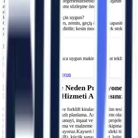
Talebe göre operatör seçeneği değerlendirilebilir. İlgili kişinin
deneyim, eğitim ve belge kapsamı sözleşme öncesinde
doğrulanmalıdır.
Hangi makine tipi benim işim için uygun?
Çalışma yüksekliği, yatay erişim, zemin, geçiş ölçüsü, kapasite ve
enerji kaynağı birlikte değerlendirilir; kesin model gerçek stok
üzerinden teyit edilir.
Hızlı Teklif
Proje detaylarını gönderin; hızlıca uygun makine ve fiyat teklifi
sunalım.
İletişim Formu
Online Rezervasyon
Kayseri
Bölgesinde Neden Profesyonel
Makine Kiralama Hizmeti Almalısınız?
Kayseri ve çevresinde manlift ve forklift kiralama. Üretim tesisleri,
depo ve şantiye projeleri için hızlı planlama.
Artı Platform olarak,
Kayseri
ve çevresinde gelişen sanayi, inşaat ve lojistik projelerinin
ihtiyaç duyduğu yüksekte çalışma ve malzeme taşıma ekipmanlarını
profesyonel bir yaklaşımla sunuyoruz.
Kayseri
bölgesindeki tüm
Organize Sanayi Bölgeleri (OSB), küçük sanayi siteleri, lojistik