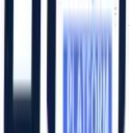
ise 4x4 dizel eklemli/teleskopik platformlar ile telehandler
seçenekleri sunuyoruz. Kiralanacak makinenin periyodik kontrol,
uygunluk ve sigorta belgeleri teklif aşamasında makine bazında
doğrulanır. İhtiyaç duymanız halinde,
Kayseri
bölgesindeki
projeleriniz için operatörlü kiralama seçeneği de ayrıca planlanabilir.
Artı Platform - Ana Sayfa
Katalog İndir
Hızlı Erişim
Ana Sayfa
Ürünler
Hizmetlerimiz
Hizmet Ağımız
Hakkımızda
Şubelerimiz