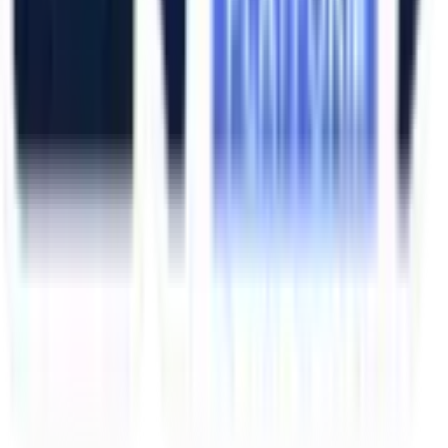
Eskişehir (Merkez)
İzmir (Ege Bölge)
Bursa (Marmara Bölge)
İzmir Kemalpaşa OSB
Bursa Nilüfer OSB
Eskişehir Organize Sanayi
Aliağa Sanayi Bölgesi
Bursa İnegöl OSB
©
2026
Artı Platform
. Tüm hakları saklıdır.
•
Web Tasarım &
Yazılım:
SAYGITECH