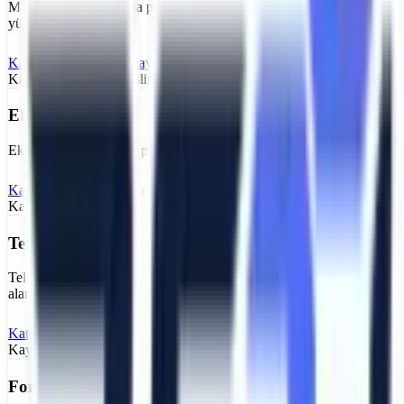
Makaslı lift ve kaldırma platformu – düz zeminlerde ideal personel
yükseltici
Kategoriyi İncele
Kayseri
Makaslı Platform
Kiralama
Kayseri
bölgesi için teslimat:
Stok, rota ve saha kabulüne göre teyit
Eklemli Platform
Eklemli vinç ve bomlu personel yükseltici – engelleri aşarak erişim
Kategoriyi İncele
Kayseri
Eklemli Platform
Kiralama
Kayseri
bölgesi için teslimat:
Stok, rota ve saha kabulüne göre teyit
Teleskopik Platform
Teleskopik bomlu vinç – yüksek erişim, uzun bom, geniş çalışma
alanı
Kategoriyi İncele
Kayseri
Teleskopik Platform
Kiralama
Kayseri
bölgesi için teslimat:
Stok, rota ve saha kabulüne göre teyit
Forklift