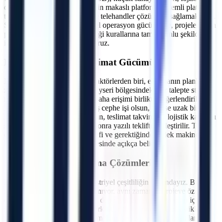
depolar ve büyük şantiyeler için makaslı platform, eklemli platform,
teleskopik platform, forklift ve telehandler çözümleri sağlamaktayız.
Sektördeki tecrübemiz ve yerel operasyon gücümüzle, projelerinizin
planlanan sürede ve iş güvenliği kurallarına tam uyumlu şekilde
ilerlemesine katkıda bulunuyoruz.
Kayseri
Lojistik ve Teslimat Gücümüz
Makine kiralamada en kritik faktörlerden biri, ekipmanın planlanan
zamanda sahada olmasıdır.
Kayseri
bölgesindeki her talepte stok,
makine tipi, nakliye rotası ve saha erişimi birlikte değerlendirilir.
İster şehir merkezindeki bir dış cephe işi olsun, isterse uzak bir
ilçedeki fabrika kurulumu olsun, teslimat takvimi ve lojistik kapsamı
saha bilgileri doğrulandıktan sonra yazılı teklifte netleştirilir. Teknik
destek saatleri, müdahale hedefi ve gerektiğinde yedek makine
koşulları da kiralama sözleşmesinde açıkça belirtilir.
Sektörlere Özel Kiralama Çözümleri
Kayseri
ve çevresindeki endüstriyel çeşitliliğin farkındayız. Bu
nedenle sadece makine kiralamıyor, aynı zamanda projeye özel
danışmanlık veriyoruz. Kapalı depo istifleme operasyonları için
sessiz ve emisyonsuz akülü forkliftler ile iz bırakmayan lastikli
makaslı platformlar; zorlu dış mekan, şantiye ve arazi koşulları için