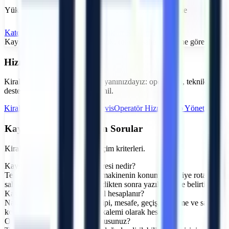
Yük platformu ve yük asansörü – depo, lojistik, istifleme
Kategoriyi İncele
Kayseri
Forklift
Kiralama
Kayseri
bölgesi için teslimat:
Stok, rota ve saha kabulüne göre teyit
Hizmetlerimiz
Kiralama sürecinin tamamında yanınızdayız: operasyon, teknik
destek ve güvenlik süreçleri dahil.
Kiralama Hizmetleri
Teknik Servis
Operatör Hizmeti
Filo Yönetimi
Kayseri
İçin Sık Sorulan Sorular
Kiralama süreci, teslimat ve seçim kriterleri.
Kayseri bölgesinde teslimat süresi nedir?
Teslimat zamanı; gerçek stok, makinenin konumu, nakliye rotası ve
saha kabul saatleri kontrol edildikten sonra yazılı teklifte belirtilir.
Kayseri için nakliye ücreti nasıl hesaplanır?
Nakliye; makine ölçüsü, araç tipi, mesafe, geçiş, bekleme ve saha
koşullarına göre ayrı bir teklif kalemi olarak hesaplanır.
Operatörlü kiralama yapıyor musunuz?