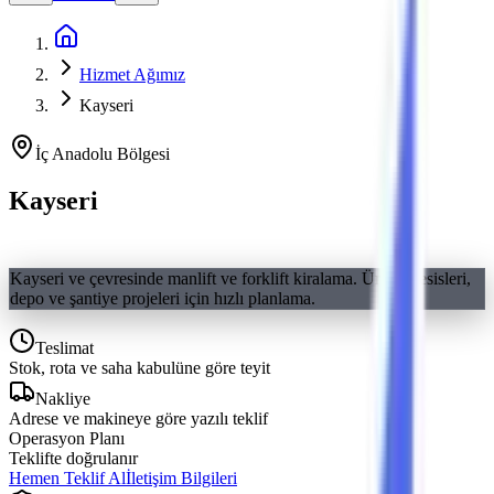
Ana Sayfa
Hizmet Ağımız
Kayseri
İç Anadolu
Bölgesi
Kayseri
Makine Kiralama
Kayseri ve çevresinde manlift ve forklift kiralama. Üretim tesisleri,
depo ve şantiye projeleri için hızlı planlama.
Teslimat
Stok, rota ve saha kabulüne göre teyit
Nakliye
Adrese ve makineye göre yazılı teklif
Operasyon Planı
Teklifte doğrulanır
Hemen Teklif Al
İletişim Bilgileri