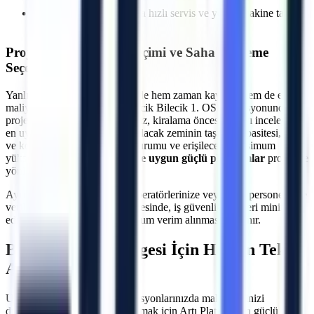
işlemleri
Olası makine arızalarında hızlı servis ve yedek makine tahsisi
imkanı
Projeye Özel Makine Seçimi ve Saha İnceleme
Seçeneği
Yanlış makine seçimi, projelerde hem zaman kaybına hem de ekstra
maliyetlere neden olabilir.
Bilecik
Bilecik 1. OSB
lokasyonundaki
projeleriniz için uzman ekibimiz, kiralama öncesi sahayı inceleyerek
en uygun çözümü üretir. Çalışılacak zeminin taşıma kapasitesi, kapı
ve koridor genişlikleri, eğim durumu ve erişilecek maksimum
yükseklik hesaplanarak
araziye uygun güçlü platformlar
projenize
yönlendirilir.
Ayrıca, makine teslimatında operatörlerinize veya ilgili personelinize
verilen teknik oryantasyon sayesinde, iş güvenliği riskleri minimize
edilerek makinelerden maksimum verim alınması sağlanır.
Bilecik 1. OSB
Bölgesi İçin Hemen Teklif
Alın
Uzun veya kısa dönemli operasyonlarınızda maliyetlerinizi
düşürürken verimliliğinizi artırmak için Artı Platform'un güçlü araç