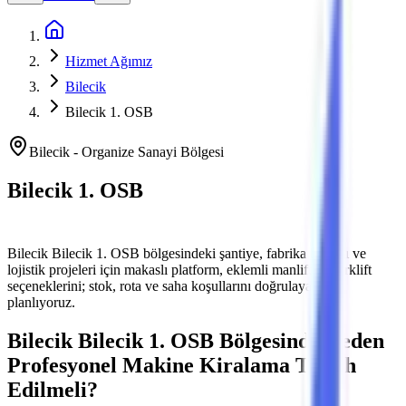
Ana Sayfa
Hizmet Ağımız
Bilecik
Bilecik 1. OSB
Bilecik
-
Organize Sanayi Bölgesi
Bilecik 1. OSB
Platform ve Forklift Kiralama
Bilecik
Bilecik 1. OSB
bölgesindeki şantiye, fabrika bakımı ve
lojistik projeleri için makaslı platform, eklemli manlift ve forklift
seçeneklerini; stok, rota ve saha koşullarını doğrulayarak
planlıyoruz.
Bilecik
Bilecik 1. OSB
Bölgesinde Neden
Profesyonel Makine Kiralama Tercih
Edilmeli?