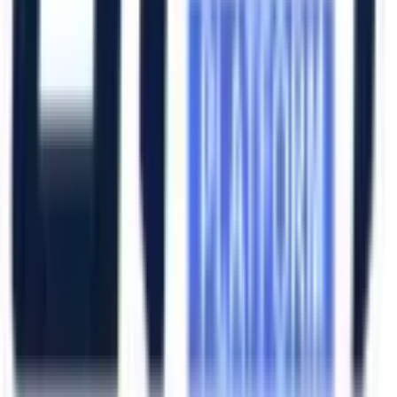
Katalog İndir
Hızlı Erişim
Ana Sayfa
Ürünler
Hizmetlerimiz
Hizmet Ağımız
Hakkımızda
Şubelerimiz
Eskişehir (Merkez)
İzmir (Ege Bölge)
Bursa (Marmara Bölge)
İzmir Kemalpaşa OSB
Bursa Nilüfer OSB
Eskişehir Organize Sanayi