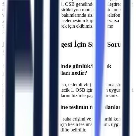
filosundan yararlanın.
Bilecik 1. OSB
genelinde gerçekleştireceğiniz
dış cephe onarımları, çelik konstrüksiyon montajları, çatı tamiratları
ve sanayi tipi üretim hatlarının bakımlarında sizlere bir telefon kadar
yakınız. Makine seçimi, saha incelemesinin kapsamı ve varsa
ücretini yazılı teklifte netleştirmek için ekibimizle iletişime
geçebilirsiniz.
Bilecik 1. OSB
Bölgesi İçin Sıkça Sorulan
Sorular
S.
Bilecik 1. OSB bölgesinde günlük/haftalık
platform kiralama fiyatları nedir?
C.
Fiyatlar makine tipine (makaslı, eklemli vb.) ve kiralama süresine
göre değişmektedir. Bilecik Bilecik 1. OSB için size en uygun teklifi
sunmak adına projenizin detaylarını bizimle paylaşabilirsiniz.
S.
Bilecik 1. OSB bölgesine teslimat nasıl planlanır?
C.
Makine parkı, nakliye rotası, saha erişimi ve talep tarihi kontrol
edilir. Bilecik Bilecik 1. OSB için kesin teslimat zamanı, uygunluk
incelemesinden sonra yazılı teklifte belirtilir.