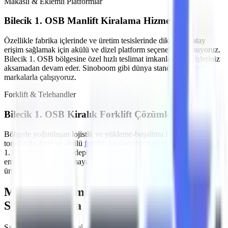
Makaslı & Eklemli Platformlar
Bilecik 1. OSB
Manlift Kiralama Hizmeti
Özellikle
fabrika içlerinde ve üretim tesislerinde
dikey ve yatay
erişim sağlamak için akülü ve dizel platform seçenekleri sunuyoruz.
Bilecik 1. OSB
bölgesine özel hızlı teslimat imkanlarımızla işleriniz
aksamadan devam eder. Sinoboom gibi dünya standartlarındaki
markalarla çalışıyoruz.
Forklift & Telehandler
Bilecik 1. OSB
Kiralık Forklift Çözümleri
Bölgede yoğunlaşan
lojistik ve yükleme-boşaltma işleri
için farklı
tonajlarda dizel ve akülü
forklift kiralama
hizmeti sağlıyoruz.
Bilecik
1. OSB
sınırlarındaki depolama tesisleri için sessiz çalışan ve
emisyon salınımı yapmayan akülü modeller en çok tercih edilen
ürünlerimizdir.
MMO Denetimli ve İş Güvenliği
Standartlarına Uygun Filo
Şantiyelerde, endüstriyel tesislerde
yaşanan iş kazalarının önüne