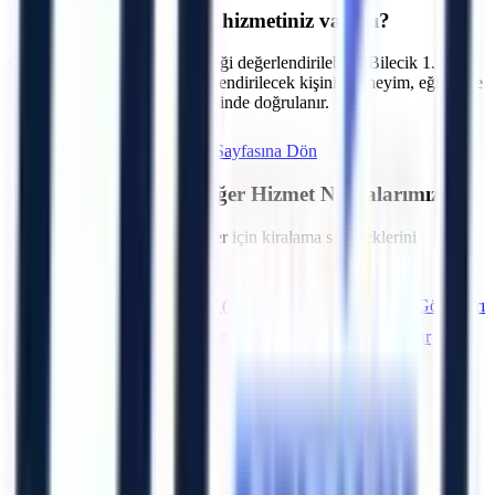
S.
Operatörlü kiralama hizmetiniz var mı?
C.
Talebe göre operatör seçeneği değerlendirilebilir. Bilecik 1. OSB
içerisindeki tesisler için görevlendirilecek kişinin deneyim, eğitim ve
belge kapsamı sözleşme öncesinde doğrulanır.
Hemen Teklif İste
Bilecik
Sayfasına Dön
Bilecik
Bölgesindeki Diğer Hizmet Noktalarımız
Bölgedeki diğer OSB ve ilçeler için kiralama seçeneklerini
inceleyebilirsiniz.
Merkez (Bilecik)
Bozüyük (Büyük Sanayi Bölgesi)
Gölpazarı
İnhisar
Osmaneli
Pazaryeri
Söğüt
Yenipazar
(Bilecik)
Artı Platform - Ana Sayfa