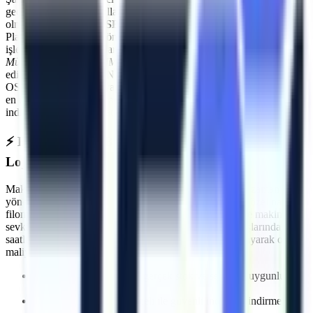
geçmenin ilk kuralı, kullanılan ekipmanların standartlara uygun
olmasıdır.
Bilecik 1. OSB
makine kiralama
süreçlerinde Artı
Platform, her kiralama öncesi PDI (Teslimat Öncesi Bakım)
işlemlerini eksiksiz yapar. Makinelerimizin tamamı
Makina
Mühendisleri Odası (MMO)
tarafından periyodik olarak muayene
edilmektedir ve CE / EN280 sertifikasyonuna sahiptir.
Bilecik 1.
OSB
sahasında görev yapacak araçlarımız, operatörün güvenliğini
en üst düzeyde tutacak aşırı yük sensörleri, eğim alarmları ve acil
indirme valfleri ile donatılmıştır.
⚡
Bilecik 1. OSB
Bölgesine Hızlı ve Kesintisiz
Lojistik
Makine kiralama süreçlerinde en kritik faktörlerden biri zaman
yönetimidir. Artı Platform olarak kendi çekicilerimiz ve özel nakliye
filomuzla
Bilecik 1. OSB
bölgesine
planlanan sürelerde makine
sevkiyatı gerçekleştiriyoruz. Özellikle
üretim hattı duruşlarında
,
saatler içinde makinenin projenizde hazır olmasını sağlayarak olası
maliyet kayıplarının önüne geçiyoruz.
İhtiyaca uygun kapasite, gerçek stok ve sevkiyat uygunluğu
kontrolü
Deneyimli lojistik personeli ile güvenli indirme/bindirme