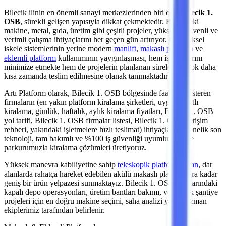
Bilecik
ilinin en önemli
sanayi merkezlerinden
biri olan
Bilecik 1.
OSB
, sürekli gelişen yapısıyla dikkat çekmektedir. Bölgedeki
makine, metal, gıda, üretim
gibi çeşitli projeler, yüksekte güvenli ve
verimli çalışma ihtiyaçlarını her geçen gün artırıyor. Geleneksel
iskele sistemlerinin yerine modern
manlift
,
makaslı platform
ve
eklemli platform
kullanımının yaygınlaşması, hem iş kazalarını
minimize etmekte hem de projelerin planlanan sürelerden çok daha
kısa zamanda teslim edilmesine olanak tanımaktadır.
Artı Platform olarak,
Bilecik 1. OSB
bölgesinde faaliyet gösteren
firmaların (en yakın platform kiralama şirketleri, uygun fiyatlı
kiralama, günlük, haftalık, aylık kiralama fiyatları, Bilecik 1. OSB
yol tarifi, Bilecik 1. OSB firmalar listesi, Bilecik 1. OSB iletişim
rehberi, yakındaki işletmelere hızlı teslimat)
ihtiyaçlarına yönelik son
teknoloji, tam bakımlı ve %100 iş güvenliği uyumlu makine
parkurumuzla kiralama çözümleri üretiyoruz.
Yüksek manevra kabiliyetine sahip
teleskopik platformlardan
,
dar
alanlarda rahatça hareket edebilen akülü makaslı platformlara
kadar
geniş bir ürün yelpazesi sunmaktayız.
Bilecik 1. OSB
sınırlarındaki
kapalı depo operasyonları, üretim bantları bakımı,
veya açık şantiye
projeleri
için en doğru makine seçimi, saha analizi yapan uzman
ekiplerimiz tarafından belirlenir.