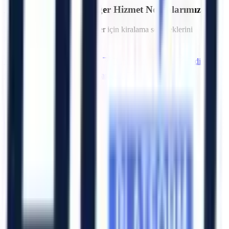
Aydın
Bölgesindeki Diğer Hizmet Noktalarımız
Bölgedeki diğer OSB ve ilçeler için kiralama seçeneklerini
inceleyebilirsiniz.
Efeler (Merkez)
Bozdoğan
Buharkent
Çine
Didim
Germencik
İncirliova
Karacasu
Artı Platform - Ana Sayfa
Katalog İndir
Hızlı Erişim
Ana Sayfa
Ürünler
Hizmetlerimiz
Hizmet Ağımız