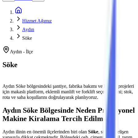
Ana Sayfa
Hizmet Ağımız
Aydın
Söke
Aydın
-
İlçe
Söke
Platform ve Forklift Kiralama
Aydın
Söke
bölgesindeki şantiye, fabrika bakımı ve lojistik projeleri
için makaslı platform, eklemli manlift ve forklift seçeneklerini; stok,
rota ve saha koşullarını doğrulayarak planlıyoruz.
Aydın
Söke
Bölgesinde Neden Profesyonel
Makine Kiralama Tercih Edilmeli?
Aydın
ilinin en önemli
ilçelerinden
biri olan
Söke
, sürekli gelişen
yapısıyla dikkat çekmektedir. Bölgedeki
osb, çimento, tekstil, tarım