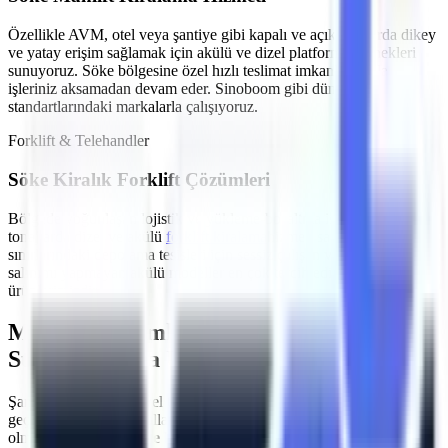
Özellikle
AVM, otel veya şantiye gibi kapalı ve açık alanlarda
dikey
ve yatay erişim sağlamak için akülü ve dizel platform seçenekleri
sunuyoruz.
Söke
bölgesine özel hızlı teslimat imkanlarımızla
işleriniz aksamadan devam eder. Sinoboom gibi dünya
standartlarındaki markalarla çalışıyoruz.
Forklift & Telehandler
Söke
Kiralık Forklift Çözümleri
Bölgede yoğunlaşan
lojistik ve yükleme-boşaltma işleri
için farklı
tonajlarda dizel ve akülü
forklift kiralama
hizmeti sağlıyoruz.
Söke
sınırlarındaki depolama tesisleri için sessiz çalışan ve emisyon
salınımı yapmayan akülü modeller en çok tercih edilen
ürünlerimizdir.
MMO Denetimli ve İş Güvenliği
Standartlarına Uygun Filo
Şantiyelerde, endüstriyel tesislerde
yaşanan iş kazalarının önüne
geçmenin ilk kuralı, kullanılan ekipmanların standartlara uygun
olmasıdır.
Söke
makine kiralama
süreçlerinde Artı Platform, her