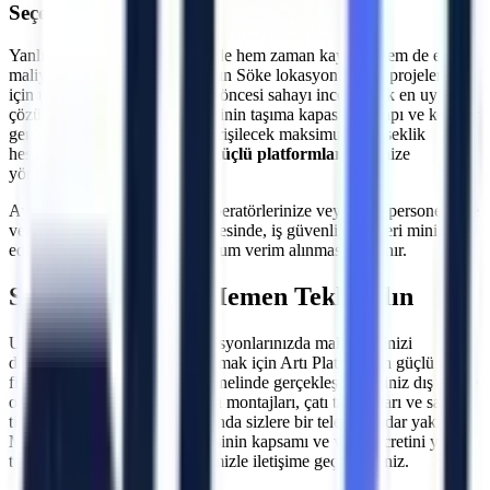
Seçeneği
Yanlış makine seçimi, projelerde hem zaman kaybına hem de ekstra
maliyetlere neden olabilir.
Aydın
Söke
lokasyonundaki projeleriniz
için uzman ekibimiz, kiralama öncesi sahayı inceleyerek en uygun
çözümü üretir. Çalışılacak zeminin taşıma kapasitesi, kapı ve koridor
genişlikleri, eğim durumu ve erişilecek maksimum yükseklik
hesaplanarak
araziye uygun güçlü platformlar
projenize
yönlendirilir.
Ayrıca, makine teslimatında operatörlerinize veya ilgili personelinize
verilen teknik oryantasyon sayesinde, iş güvenliği riskleri minimize
edilerek makinelerden maksimum verim alınması sağlanır.
Söke
Bölgesi İçin Hemen Teklif Alın
Uzun veya kısa dönemli operasyonlarınızda maliyetlerinizi
düşürürken verimliliğinizi artırmak için Artı Platform'un güçlü araç
filosundan yararlanın.
Söke
genelinde gerçekleştireceğiniz dış cephe
onarımları, çelik konstrüksiyon montajları, çatı tamiratları ve sanayi
tipi üretim hatlarının bakımlarında sizlere bir telefon kadar yakınız.
Makine seçimi, saha incelemesinin kapsamı ve varsa ücretini yazılı
teklifte netleştirmek için ekibimizle iletişime geçebilirsiniz.