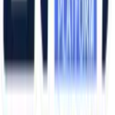
Hakkımızda
Şubelerimiz
Eskişehir (Merkez)
İzmir (Ege Bölge)
Bursa (Marmara Bölge)
İzmir Kemalpaşa OSB
Bursa Nilüfer OSB
Eskişehir Organize Sanayi
Aliağa Sanayi Bölgesi
Bursa İnegöl OSB