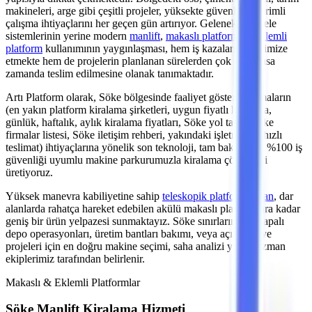
makineleri, arge
gibi çeşitli projeler, yüksekte güvenli ve verimli
çalışma ihtiyaçlarını her geçen gün artırıyor. Geleneksel iskele
sistemlerinin yerine modern
manlift
,
makaslı platform
ve
eklemli
platform
kullanımının yaygınlaşması, hem iş kazalarını minimize
etmekte hem de projelerin planlanan sürelerden çok daha kısa
zamanda teslim edilmesine olanak tanımaktadır.
Artı Platform olarak,
Söke
bölgesinde faaliyet gösteren firmaların
(en yakın platform kiralama şirketleri, uygun fiyatlı kiralama,
günlük, haftalık, aylık kiralama fiyatları, Söke yol tarifi, Söke
firmalar listesi, Söke iletişim rehberi, yakındaki işletmelere hızlı
teslimat)
ihtiyaçlarına yönelik son teknoloji, tam bakımlı ve %100 iş
güvenliği uyumlu makine parkurumuzla kiralama çözümleri
üretiyoruz.
Yüksek manevra kabiliyetine sahip
teleskopik platformlardan
,
dar
alanlarda rahatça hareket edebilen akülü makaslı platformlara
kadar
geniş bir ürün yelpazesi sunmaktayız.
Söke
sınırlarındaki kapalı
depo operasyonları, üretim bantları bakımı,
veya açık şantiye
projeleri
için en doğru makine seçimi, saha analizi yapan uzman
ekiplerimiz tarafından belirlenir.
Makaslı & Eklemli Platformlar
Söke
Manlift Kiralama Hizmeti