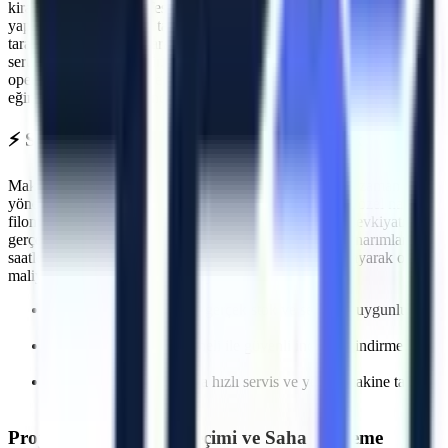
kiralama öncesi PDI (Teslimat Öncesi Bakım) işlemlerini eksiksiz
yapar. Makinelerimizin tamamı
Makina Mühendisleri Odası (MMO)
tarafından periyodik olarak muayene edilmektedir ve CE / EN280
sertifikasyonuna sahiptir.
Söke
sahasında görev yapacak araçlarımız,
operatörün güvenliğini en üst düzeyde tutacak aşırı yük sensörleri,
eğim alarmları ve acil indirme valfleri ile donatılmıştır.
⚡
Söke
Bölgesine Hızlı ve Kesintisiz Lojistik
Makine kiralama süreçlerinde en kritik faktörlerden biri zaman
yönetimidir. Artı Platform olarak kendi çekicilerimiz ve özel nakliye
filomuzla
Söke
bölgesine
planlanan sürelerde makine sevkiyatı
gerçekleştiriyoruz. Özellikle
acil müdahale gerektiren onarımlarda
,
saatler içinde makinenin projenizde hazır olmasını sağlayarak olası
maliyet kayıplarının önüne geçiyoruz.
İhtiyaca uygun kapasite, gerçek stok ve sevkiyat uygunluğu
kontrolü
Deneyimli lojistik personeli ile güvenli indirme/bindirme
işlemleri
Olası makine arızalarında hızlı servis ve yedek makine tahsisi
imkanı
Projeye Özel Makine Seçimi ve Saha İnceleme