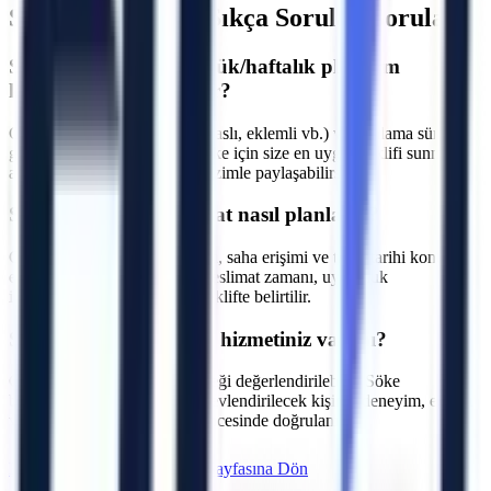
Söke
Bölgesi İçin Sıkça Sorulan Sorular
S.
Söke bölgesinde günlük/haftalık platform
kiralama fiyatları nedir?
C.
Fiyatlar makine tipine (makaslı, eklemli vb.) ve kiralama süresine
göre değişmektedir. Aydın Söke için size en uygun teklifi sunmak
adına projenizin detaylarını bizimle paylaşabilirsiniz.
S.
Söke bölgesine teslimat nasıl planlanır?
C.
Makine parkı, nakliye rotası, saha erişimi ve talep tarihi kontrol
edilir. Aydın Söke için kesin teslimat zamanı, uygunluk
incelemesinden sonra yazılı teklifte belirtilir.
S.
Operatörlü kiralama hizmetiniz var mı?
C.
Talebe göre operatör seçeneği değerlendirilebilir. Söke
bölgesindeki projeler için görevlendirilecek kişinin deneyim, eğitim
ve belge kapsamı sözleşme öncesinde doğrulanır.
Hemen Teklif İste
Aydın
Sayfasına Dön