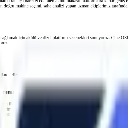
nlarda rahatça hareket edebilen akülü makaslı platformlara
kadar geniş b
en doğru makine seçimi, saha analizi yapan uzman ekiplerimiz tarafından 
 sağlamak için akülü ve dizel platform seçenekleri sunuyoruz.
Çine OS
oruz.
ajlarda dizel ve akülü
forklift kiralama
hizmeti sağlıyoruz.
Çine OSB
sını
arına Uygun Filo
nin ilk kuralı, kullanılan ekipmanların standartlara uygun olmasıdır.
Ç
nelerimizin tamamı
Makina Mühendisleri Odası (MMO)
tarafından peri
nliğini en üst düzeyde tutacak aşırı yük sensörleri, eğim alarmları ve ac