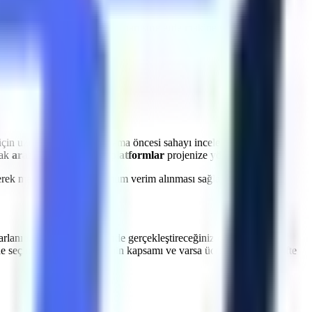
a
Çine OSB
bölgesine
planlanan sürelerde makine sevkiyatı
ın önüne geçiyoruz.
için uzman ekibimiz, kiralama öncesi sahayı inceleyerek en uygun
rak
araziye uygun güçlü platformlar
projenize yönlendirilir.
dilerek makinelerden maksimum verim alınması sağlanır.
arlanın.
Çine OSB
genelinde gerçekleştireceğiniz dış cephe
ne seçimi, saha incelemesinin kapsamı ve varsa ücretini yazılı teklifte