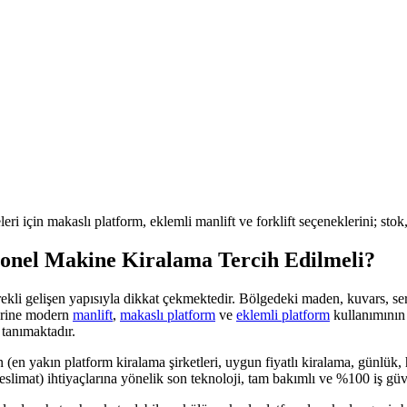
leri için makaslı platform, eklemli manlift ve forklift seçeneklerini; sto
onel Makine Kiralama Tercih Edilmeli?
rekli gelişen yapısıyla dikkat çekmektedir. Bölgedeki
maden, kuvars, se
yerine modern
manlift
,
makaslı platform
ve
eklemli platform
kullanımının 
tanımaktadır.
n (en yakın platform kiralama şirketleri, uygun fiyatlı kiralama, günlük,
teslimat)
ihtiyaçlarına yönelik son teknoloji, tam bakımlı ve %100 iş g