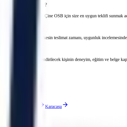
ama fiyatları nedir?
öre değişmektedir. Aydın Çine OSB için size en uygun teklifi sunmak adı
lir. Aydın Çine OSB için kesin teslimat zamanı, uygunluk incelemesinden so
ndeki tesisler için görevlendirilecek kişinin deneyim, eğitim ve belge k
rsiniz.
rmencik
İncirliova
Karacasu