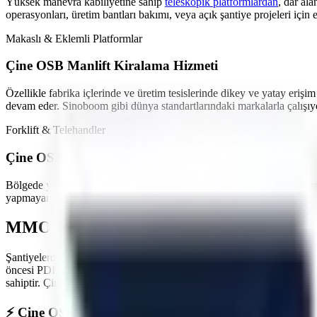
Yüksek manevra kabiliyetine sahip
teleskopik platformlardan
,
dar ala
operasyonları, üretim bantları bakımı,
veya açık şantiye projeleri
için 
Makaslı & Eklemli Platformlar
Çine OSB
Manlift Kiralama Hizmeti
Özellikle
fabrika içlerinde ve üretim tesislerinde
dikey ve yatay erişim
devam eder. Sinoboom gibi dünya standartlarındaki markalarla çalışıy
Forklift & Telehandler
Çine OSB
Kiralık Forklift Çözümleri
Bölgede yoğunlaşan
lojistik ve yükleme-boşaltma işleri
için farklı ton
yapmayan akülü modeller en çok tercih edilen ürünlerimizdir.
MMO Denetimli ve İş Güvenliği Standartl
Şantiyelerde, endüstriyel tesislerde
yaşanan iş kazalarının önüne geçme
öncesi PDI (Teslimat Öncesi Bakım) işlemlerini eksiksiz yapar. Maki
sahiptir.
Çine OSB
sahasında görev yapacak araçlarımız, operatörün güve
⚡
Çine OSB
Bölgesine Hızlı ve Kesintisiz Lojistik