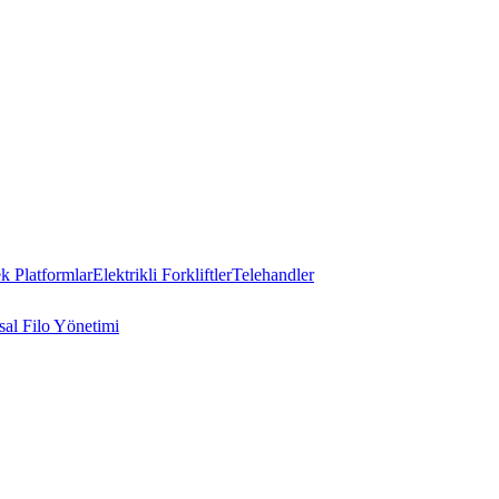
 Platformlar
Elektrikli Forkliftler
Telehandler
al Filo Yönetimi