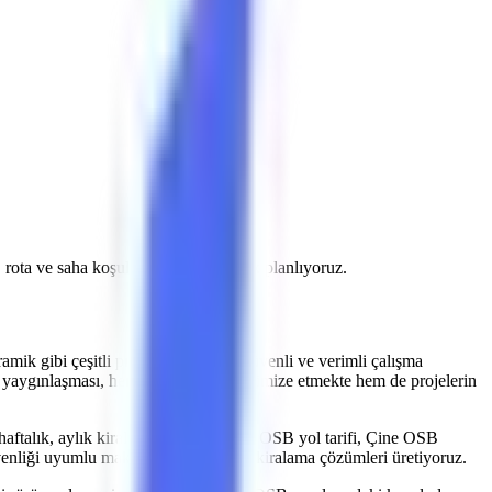
k, rota ve saha koşullarını doğrulayarak planlıyoruz.
ramik
gibi çeşitli projeler, yüksekte güvenli ve verimli çalışma
yaygınlaşması, hem iş kazalarını minimize etmekte hem de projelerin
 haftalık, aylık kiralama fiyatları, Çine OSB yol tarifi, Çine OSB
üvenliği uyumlu makine parkurumuzla kiralama çözümleri üretiyoruz.