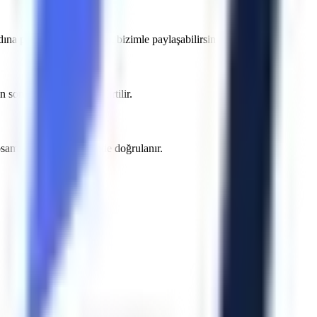
na projenizin detaylarını bizimle paylaşabilirsiniz.
nra yazılı teklifte belirtilir.
apsamı sözleşme öncesinde doğrulanır.