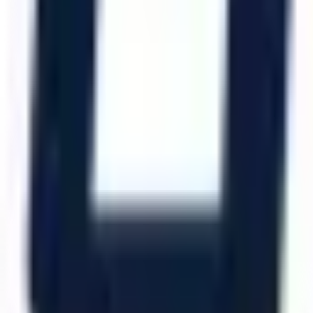
Katalog İndir
Hızlı Erişim
Ana Sayfa
Ürünler
Hizmetlerimiz
Hizmet Ağımız
Hakkımızda
Şubelerimiz
Eskişehir (Merkez)
İzmir (Ege Bölge)
Bursa (Marmara Bölge)
İzmir Kemalpaşa OSB
Bursa Nilüfer OSB
Eskişehir Organize Sanayi