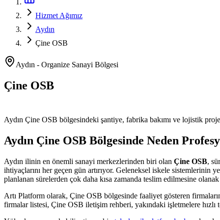
Hizmet Ağımız
Aydın
Çine OSB
Aydın
-
Organize Sanayi Bölgesi
Çine OSB
Platform ve Forklift Kiralama
Aydın
Çine OSB
bölgesindeki şantiye, fabrika bakımı ve lojistik proje
Aydın
Çine OSB
Bölgesinde Neden Profesy
Aydın
ilinin en önemli
sanayi merkezlerinden
biri olan
Çine OSB
, sü
ihtiyaçlarını her geçen gün artırıyor. Geleneksel iskele sistemlerinin 
planlanan sürelerden çok daha kısa zamanda teslim edilmesine olanak 
Artı Platform olarak,
Çine OSB
bölgesinde faaliyet gösteren firmaları
firmalar listesi, Çine OSB iletişim rehberi, yakındaki işletmelere hızlı 