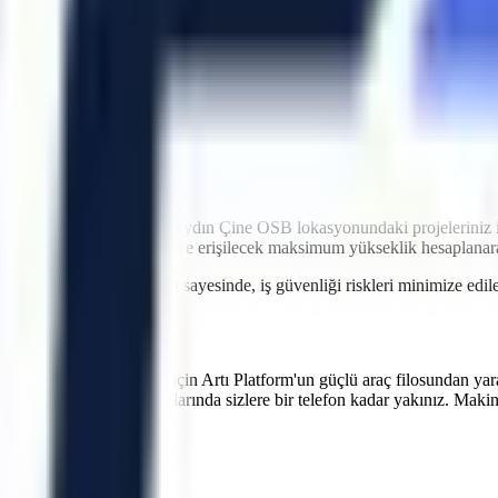
idir. Artı Platform olarak kendi çekicilerimiz ve özel nakliye filomuzl
 makinenin projenizde hazır olmasını sağlayarak olası maliyet kayıpların
ntrolü
ri
imkanı
ği
iyetlere neden olabilir.
Aydın
Çine OSB
lokasyonundaki projeleriniz 
r genişlikleri, eğim durumu ve erişilecek maksimum yükseklik hesaplana
 verilen teknik oryantasyon sayesinde, iş güvenliği riskleri minimize e
verimliliğinizi artırmak için Artı Platform'un güçlü araç filosundan yar
ipi üretim hatlarının bakımlarında sizlere bir telefon kadar yakınız. Maki
lar