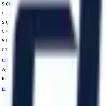
S.
Çine OSB bölgesinde günlük/haftalık platform kiral
C.
Fiyatlar makine tipine (makaslı, eklemli vb.) ve kiralama süresine g
S.
Çine OSB bölgesine teslimat nasıl planlanır?
C.
Makine parkı, nakliye rotası, saha erişimi ve talep tarihi kontrol edi
S.
Operatörlü kiralama hizmetiniz var mı?
C.
Talebe göre operatör seçeneği değerlendirilebilir. Çine OSB içerisi
Hemen Teklif İste
Aydın
Sayfasına Dön
Aydın
Bölgesindeki Diğer Hizmet Noktalarımız
Bölgedeki diğer OSB ve ilçeler için kiralama seçeneklerini inceleyebili
Efeler (Merkez)
Bozdoğan
Buharkent
Çine
Didim
Ge
Artı Platform - Ana Sayfa