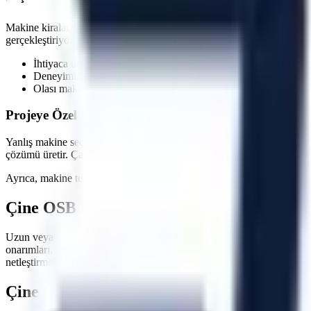
Makine kiralama süreçlerinde en kritik faktörlerden biri zaman yönetim
gerçekleştiriyoruz. Özellikle
üretim hattı duruşlarında
, saatler içinde
İhtiyaca uygun kapasite, gerçek stok ve sevkiyat uygunluğu ko
Deneyimli lojistik personeli ile güvenli indirme/bindirme işlemle
Olası makine arızalarında hızlı servis ve yedek makine tahsisi 
Projeye Özel Makine Seçimi ve Saha İnceleme Seçene
Yanlış makine seçimi, projelerde hem zaman kaybına hem de ekstra mal
çözümü üretir. Çalışılacak zeminin taşıma kapasitesi, kapı ve korido
Ayrıca, makine teslimatında operatörlerinize veya ilgili personelinize
Çine OSB
Bölgesi İçin Hemen Teklif Alın
Uzun veya kısa dönemli operasyonlarınızda maliyetlerinizi düşürürken 
onarımları, çelik konstrüksiyon montajları, çatı tamiratları ve sanayi t
netleştirmek için ekibimizle iletişime geçebilirsiniz.
Çine OSB
Bölgesi İçin Sıkça Sorulan Soru