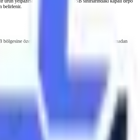
ir ürün yelpazesi sunmaktayız.
Çine OSB
sınırlarındaki kapalı depo
belirlenir.
B
bölgesine özel hızlı teslimat imkanlarımızla işleriniz aksamadan
rlarındaki depolama tesisleri için sessiz çalışan ve emisyon salınımı
ine OSB
makine kiralama
süreçlerinde Artı Platform, her kiralama
yodik olarak muayene edilmektedir ve CE / EN280 sertifikasyonuna
il indirme valfleri ile donatılmıştır.