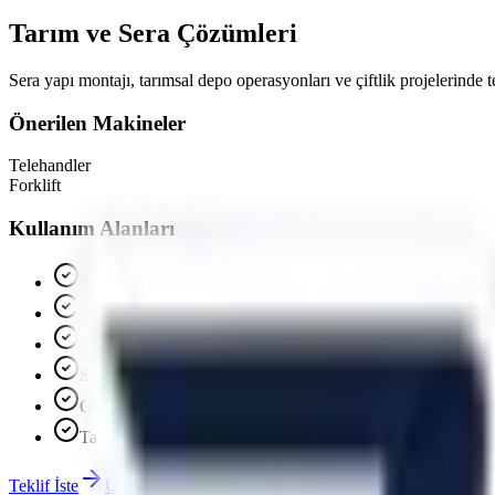
Tarım ve Sera Çözümleri
Sera yapı montajı, tarımsal depo operasyonları ve çiftlik projelerinde t
Önerilen Makineler
Telehandler
Forklift
Kullanım Alanları
Sera yapı montajı ve bakımı
Tarımsal ürün istifleme ve depolama
Çiftlik yapı onarımı
Sulama sistemi montajı
Gübre ve yem paletli taşıma
Tarımsal makine yükleme-boşaltma
Teklif İste
Ürünleri İncele