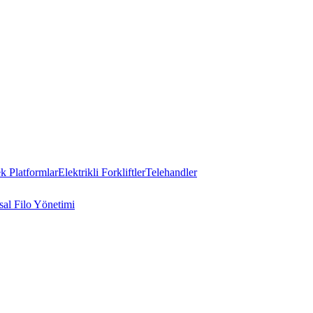
 Platformlar
Elektrikli Forkliftler
Telehandler
al Filo Yönetimi