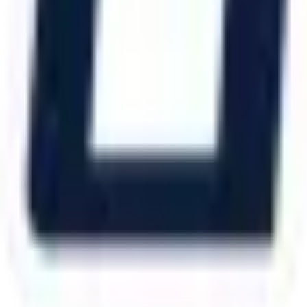
Şubelerimiz
Eskişehir (Merkez)
İzmir (Ege Bölge)
Bursa (Marmara Bölge)
İzmir Kemalpaşa OSB
Bursa Nilüfer OSB
Eskişehir Organize Sanayi
Aliağa Sanayi Bölgesi
Bursa İnegöl OSB
©
2026
Artı Platform
. Tüm hakları saklıdır.
•
Web Tasarım & Yazılım