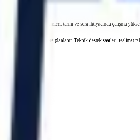
elehandler ve forklift çözümleri.
tarım ve sera
ihtiyacında çalışma yüksekl
leri proje ihtiyacına göre planlanır. Teknik destek saatleri, teslimat t