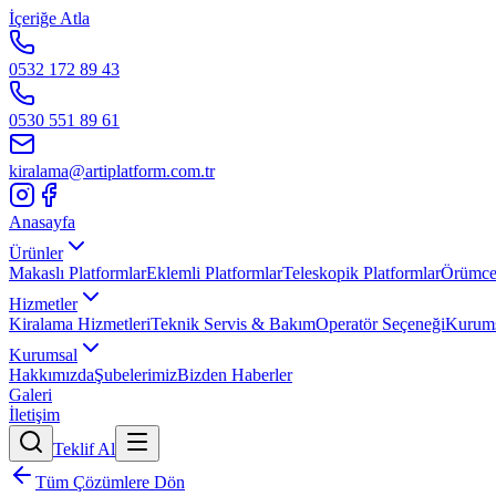
İçeriğe Atla
0532 172 89 43
0530 551 89 61
kiralama@artiplatform.com.tr
Artı Platform - Ana Sayfa
Anasayfa
Ürünler
Makaslı Platformlar
Eklemli Platformlar
Teleskopik Platformlar
Örümcek
Hizmetler
Kiralama Hizmetleri
Teknik Servis & Bakım
Operatör Seçeneği
Kurums
Kurumsal
Hakkımızda
Şubelerimiz
Bizden Haberler
Galeri
İletişim
Teklif Al
Tüm Çözümlere Dön