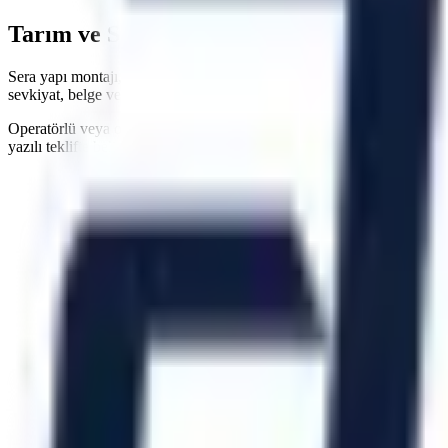
Tarım ve Sera Çözümleri
Hakkında
Sera yapı montajı, tarımsal depo operasyonları ve çiftlik projelerinde t
sevkiyat, belge ve hizmet kapsamını yazılı teklifte doğruluyoruz.
Operatörlü veya operatörsüz kiralama seçenekleri ve esnek kiralama süre
yazılı teklifte belirtilir.
Artı Platform - Ana Sayfa
Katalog İndir
Hızlı Erişim
Ana Sayfa
Ürünler
Hizmetlerimiz
Hizmet Ağımız
Hakkımızda