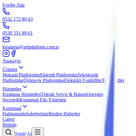
İçeriğe Atla
0532 172 89 43
0530 551 89 61
kiralama@artiplatform.com.tr
Artı Platform - Ana Sayfa
Anasayfa
Ürünler
Makaslı Platformlar
Eklemli Platformlar
Teleskopik
Platformlar
Örümcek Platformlar
Elektrikli Forkliftler
Telehandler
Hizmetler
Kiralama Hizmetleri
Teknik Servis & Bakım
Operatör
Seçeneği
Kurumsal Filo Yönetimi
Kurumsal
Hakkımızda
Şubelerimiz
Bizden Haberler
Galeri
İletişim
Teklif Al