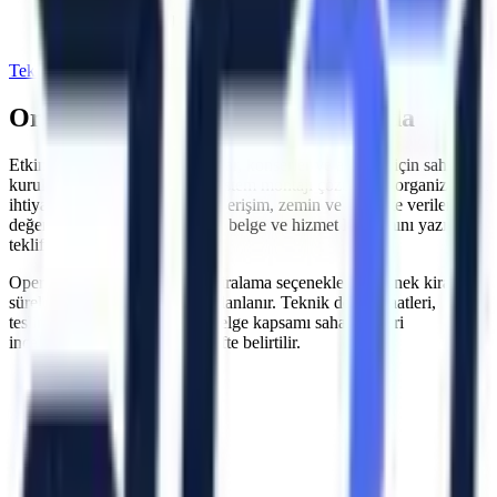
Açılış ve özel etkinlikler
Teklif İste
Ürünleri İncele
Organizasyon Çözümleri
Hakkında
Etkinlik organizasyonları, fuarlar, konserler ve açılışlar için sahne
kurulumu, aydınlatma ve ses sistem montajı çözümleri.
organizasyon
ihtiyacında çalışma yüksekliği, erişim, zemin ve kapasite verilerini
değerlendiriyor; stok, sevkiyat, belge ve hizmet kapsamını yazılı
teklifte doğruluyoruz.
Operatörlü veya operatörsüz kiralama seçenekleri ve esnek kiralama
süreleri proje ihtiyacına göre planlanır. Teknik destek saatleri,
teslimat takvimi, operatör ve belge kapsamı saha bilgileri
incelendikten sonra yazılı teklifte belirtilir.
Artı Platform - Ana Sayfa