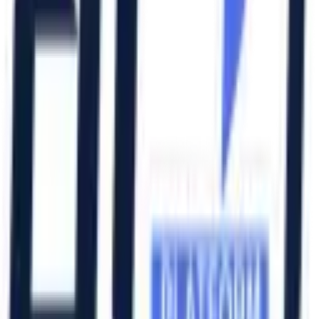
Katalog İndir
Hızlı Erişim
Ana Sayfa
Ürünler
Hizmetlerimiz
Hizmet Ağımız
Hakkımızda
Şubelerimiz
Eskişehir (Merkez)
İzmir (Ege Bölge)
Bursa (Marmara Bölge)
İzmir Kemalpaşa OSB
Bursa Nilüfer OSB
Eskişehir Organize Sanayi
Aliağa Sanayi Bölgesi