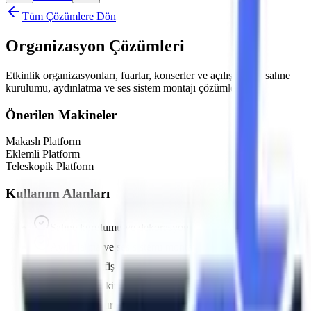
Tüm Çözümlere Dön
Organizasyon Çözümleri
Etkinlik organizasyonları, fuarlar, konserler ve açılışlar için sahne
kurulumu, aydınlatma ve ses sistem montajı çözümleri.
Önerilen Makineler
Makaslı Platform
Eklemli Platform
Teleskopik Platform
Kullanım Alanları
Sahne kurulumu ve dekorasyon
Aydınlatma ve ses sistemi montajı
Pankart ve afiş asma
Konser ve etkinlik altyapısı
Fuar stand kurulumu